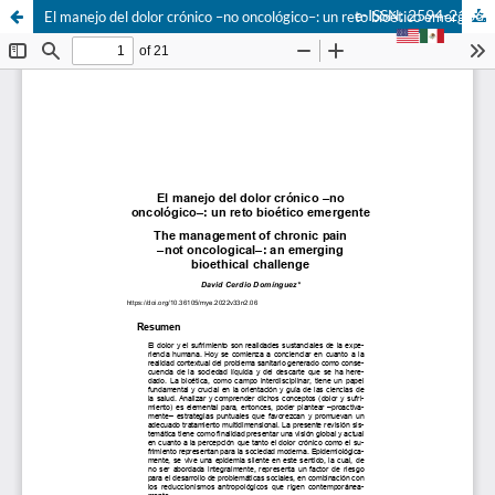
e-ISSN: 2594-2166
El manejo del dolor crónico –no oncológico–: un reto bioético emergente