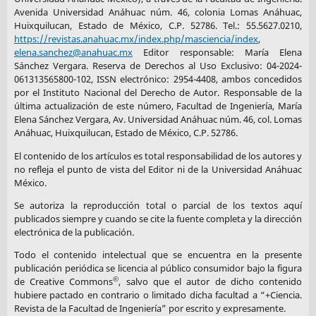
Avenida Universidad Anáhuac núm. 46, colonia Lomas Anáhuac,
Huixquilucan, Estado de México, C.P. 52786. Tel.: 55.5627.0210,
https://revistas.anahuac.mx/index.php/masciencia/index
,
elena.sanchez@anahuac.mx
Editor responsable: María Elena
Sánchez Vergara. Reserva de Derechos al Uso Exclusivo: 04-2024-
061313565800-102, ISSN electrónico: 2954-4408, ambos concedidos
por el Instituto Nacional del Derecho de Autor. Responsable de la
última actualización de este número, Facultad de Ingeniería, María
Elena Sánchez Vergara, Av. Universidad Anáhuac núm. 46, col. Lomas
Anáhuac, Huixquilucan, Estado de México, C.P. 52786.
El contenido de los artículos es total responsabilidad de los autores y
no refleja el punto de vista del Editor ni de la Universidad Anáhuac
México.
Se autoriza la reproducción total o parcial de los textos aquí
publicados siempre y cuando se cite la fuente completa y la dirección
electrónica de la publicación.
Todo el contenido intelectual que se encuentra en la presente
publicación periódica se licencia al público consumidor bajo la figura
©
de Creative Commons
, salvo que el autor de dicho contenido
hubiere pactado en contrario o limitado dicha facultad a “+Ciencia.
Revista de la Facultad de Ingeniería” por escrito y expresamente.