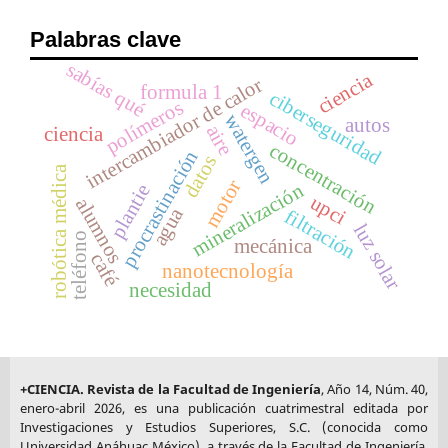
Palabras clave
sabías qué
ciencia
intercambiador de calor
formula 1
ciberseguridad
polímeros
espacio
watergen
autos
aire
ciencia
concentración
procrastinación
datos
robótica médica
motor
mineralización
plantie
upci
alumnos
agua
filtración
luz solar
teléfono
mecánica
café
nanotecnología
necesidad
+CIENCIA. Revista de la Facultad de Ingeniería
, Año 14, Núm. 40,
enero-abril 2026, es una publicación cuatrimestral editada por
Investigaciones y Estudios Superiores, S.C. (conocida como
Universidad Anáhuac México), a través de la Facultad de Ingeniería.