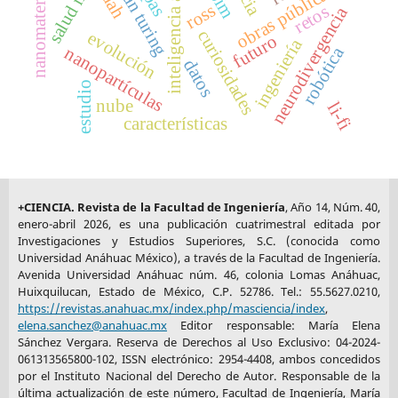
inteligencia artificial
salud mental
nanomateriales
alan turing
obras públicas
tdah
bim
ross
retos
neurodivergencia
curiosidades
evolución
futuro
ingeniería
nanopartículas
robótica
datos
estudio
nube
li-fi
características
+CIENCIA. Revista de la Facultad de Ingeniería
, Año 14, Núm. 40,
enero-abril 2026, es una publicación cuatrimestral editada por
Investigaciones y Estudios Superiores, S.C. (conocida como
Universidad Anáhuac México), a través de la Facultad de Ingeniería.
Avenida Universidad Anáhuac núm. 46, colonia Lomas Anáhuac,
Huixquilucan, Estado de México, C.P. 52786. Tel.: 55.5627.0210,
https://revistas.anahuac.mx/index.php/masciencia/index
,
elena.sanchez@anahuac.mx
Editor responsable: María Elena
Sánchez Vergara. Reserva de Derechos al Uso Exclusivo: 04-2024-
061313565800-102, ISSN electrónico: 2954-4408, ambos concedidos
por el Instituto Nacional del Derecho de Autor. Responsable de la
última actualización de este número, Facultad de Ingeniería, María