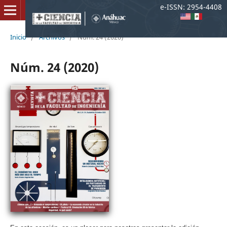
e-ISSN: 2954-4408
Inicio
/
Archivos
/
Núm. 24 (2020)
Núm. 24 (2020)