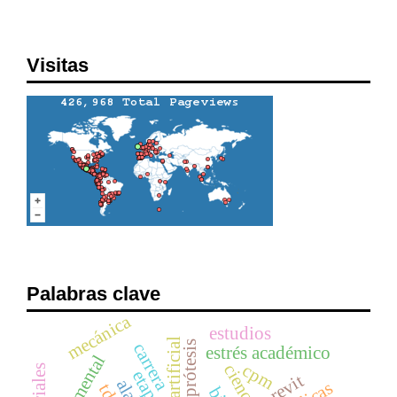
Visitas
Palabras clave
mecánica
estudios
prótesis
carrera
estrés académico
cpm
ciencia
etapas
revit