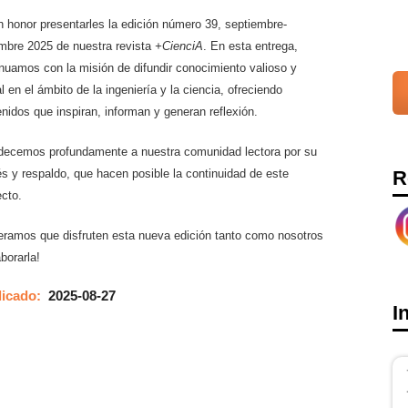
 honor presentarles la edición número 39, septiembre-
embre 2025 de nuestra revista
+CienciA
. En esta entrega,
nuamos con la misión de difundir conocimiento valioso y
l en el ámbito de la ingeniería y la ciencia, ofreciendo
nidos que inspiran, informan y generan reflexión.
decemos profundamente a nuestra comunidad lectora por su
R
és y respaldo, que hacen posible la continuidad de este
ecto.
eramos que disfruten esta nueva edición tanto como nosotros
aborarla!
licado:
2025-08-27
I