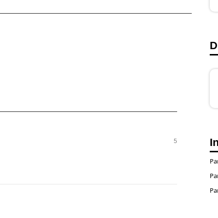
D
I
5
Pa
Pa
Pa