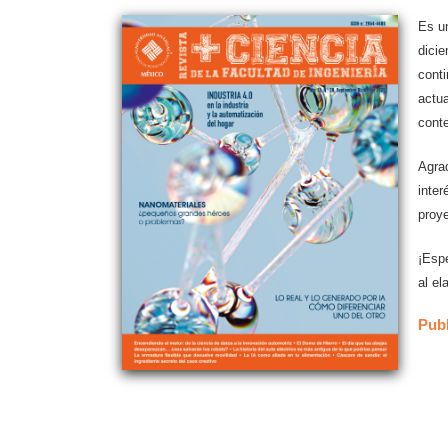
Es un
dici
conti
actua
conte
Agra
inter
proy
¡Esp
al el
Pub