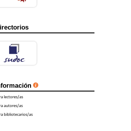
irectorios
nformación
ra lectores/as
ra autores/as
ra bibliotecarios/as