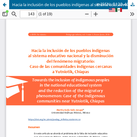
e-ISSN: 3122-4016
Hacia la inclusión de los pueblos indígenas al sistema educativo nacional y la disminución del fenómeno migratorio: Caso de las comunidades indígenas cercanas a Yutniotik, Chiapas