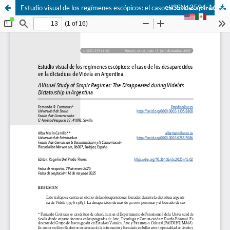
e-ISSN: 2594-1682
Estudio visual de los regímenes escópicos: el caso de los desaparecidos en la dictadura de Videla en Argentina