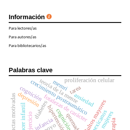
Información
Para lectores/as
Para autores/as
Para bibliotecarios/as
Palabras clave
proliferación celular
teoría de la mente
crecimiento postraumático
memri
tarea
cognición
depresión
ansiedad
conductas motivadas
fotalezas de carácter
adultos mayores
diabetes
cáncer infantil
hipertensión
cognición social
mexicanos
mujeres
ejercicio
quemaduras
infancia