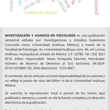
psicoterapia
red de apoyo
conducta sexual
INVESTIGACIÓN Y AVANCES EN PSICOLOGÍA
es una publicación
semestral editada por Investigaciones y Estudios Superiores
(conocida como Universidad Anáhuac México), a través de la
Facultad de Psicología. Av. Universidad Anáhuac núm. 46, col. Lomas
Anáhuac, Huixquilucan, Estado de México. C.P. 52786. Tel.: (55) 5627
0210. Editor responsable: María Enriqueta Sánchez Hernández.
Número de Reserva de Derechos al Uso Exclusivo: 04-2024-
071611010800-102. ISSN electrónico: 3122-4067.
El contenido de los artículos es total responsabilidad de los autores y
no refleja el punto de vista del Editor ni de la Universidad Anáhuac
México.
Se autoriza la reproducción total o parcial de los textos aquí
publicados siempre y cuando se cite la fuente completa y la dirección
electrónica de la publicación.