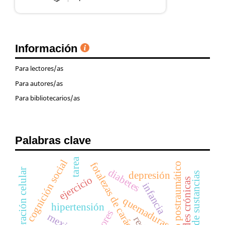
Información
Para lectores/as
Para autores/as
Para bibliotecarios/as
Palabras clave
tarea
cognición social
fotalezas de carácter
crecimiento postraumático
proliferación celular
diabetes
depresión
consumo de sustancias
ejercicio
enfermedades crónicas
infancia
quemaduras
hipertensión