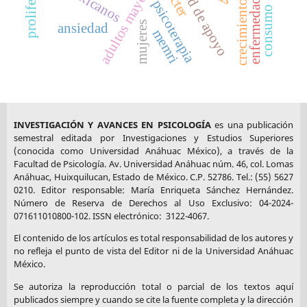
adultos mayores
mexicanos
red de apoyo
psicoterapia
mujeres
ansiedad
memri
INVESTIGACIÓN Y AVANCES EN PSICOLOGÍA
es una publicación
semestral editada por Investigaciones y Estudios Superiores
(conocida como Universidad Anáhuac México), a través de la
Facultad de Psicología. Av. Universidad Anáhuac núm. 46, col. Lomas
Anáhuac, Huixquilucan, Estado de México. C.P. 52786. Tel.: (55) 5627
0210. Editor responsable: María Enriqueta Sánchez Hernández.
Número de Reserva de Derechos al Uso Exclusivo: 04-2024-
071611010800-102. ISSN electrónico: 3122-4067.
El contenido de los artículos es total responsabilidad de los autores y
no refleja el punto de vista del Editor ni de la Universidad Anáhuac
México.
Se autoriza la reproducción total o parcial de los textos aquí
publicados siempre y cuando se cite la fuente completa y la dirección