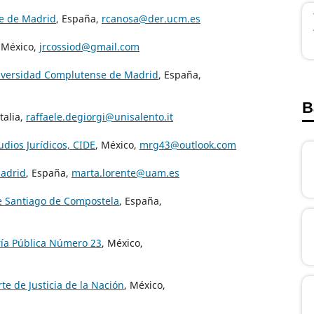
se de Madrid
, España,
rcanosa@der.ucm.es
 México,
jrcossiod@gmail.com
iversidad Complutense de Madrid
, España,
B
Italia,
raffaele.degiorgi@unisalento.it
udios Jurídicos, CIDE
, México,
mrg43@outlook.com
Madrid
, España,
marta.lorente@uam.es
e Santiago de Compostela
, España,
ría Pública Número 23
, México,
te de Justicia de la Nación
, México,