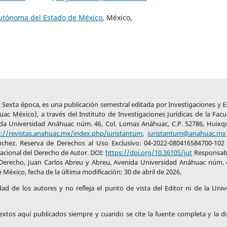
Autónoma del Estado de México
, México,
26, Sexta época, es una publicación semestral editada por Investigaciones y 
c México), a través del Instituto de Investigaciones Jurídicas de la Facu
da Universidad Anáhuac núm. 46, Col. Lomas Anáhuac, C.P. 52786, Huixqu
s://revistas.anahuac.mx/index.php/iuristantum
,
iuristantum@anahuac.mx
nchez. Reserva de Derechos al Uso Exclusivo: 04-2022-080416584700-102
Nacional del Derecho de Autor. DOI:
https://doi.org/10.36105/jut
Responsabl
 Derecho, Juan Carlos Abreu y Abreu, Avenida Universidad Anáhuac núm. 4
México, fecha de la última modificación: 30 de abril de 2026.
idad de los autores y no refleja el punto de vista del Editor ni de la Univ
 textos aquí publicados siempre y cuando se cite la fuente completa y la di