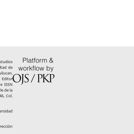
Estudios
ltad de
ilucan,
Editor
 e ISSN
e de la
6, Col.
ersidad
rección