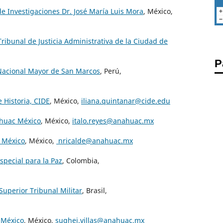
de Investigaciones Dr. José María Luis Mora
, México,
ibunal de Justicia Administrativa de la Ciudad de
P
 Nacional Mayor de San Marcos
, Perú,
e Historia, CIDE
, México,
iliana.quintanar@cide.edu
áhuac México
, México,
italo.reyes@anahuac.mx
c México
, México,
nricalde@anahuac.mx
special para la Paz
, Colombia,
Superior Tribunal Militar
, Brasil,
 México
, México,
sughei.villas@anahuac.mx