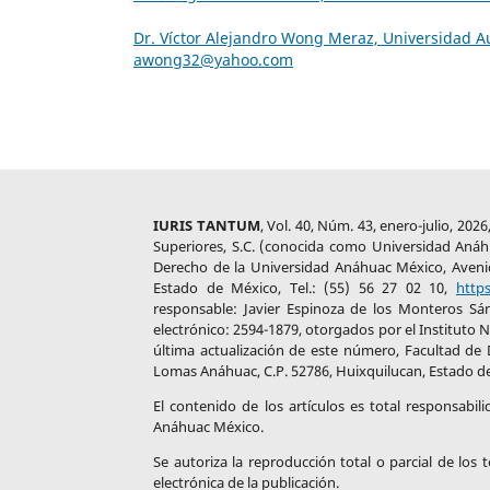
Dr. Víctor Alejandro Wong Meraz, Universidad 
awong32@yahoo.com
IURIS TANTUM
, Vol. 40, Núm. 43, enero-julio, 20
Superiores, S.C. (conocida como Universidad Anáhua
Derecho de la Universidad Anáhuac México, Aveni
Estado de México, Tel.: (55) 56 27 02 10,
http
responsable: Javier Espinoza de los Monteros Sá
electrónico: 2594-1879, otorgados por el Instituto 
última actualización de este número, Facultad de
Lomas Anáhuac, C.P. 52786, Huixquilucan, Estado de 
El contenido de los artículos es total responsabil
Anáhuac México.
Se autoriza la reproducción total o parcial de los
electrónica de la publicación.