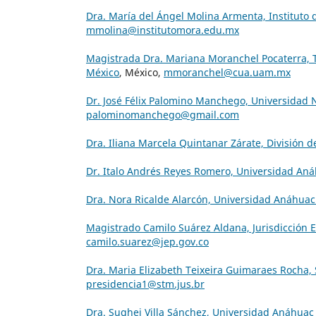
Dra. María del Ángel Molina Armenta, Instituto 
mmolina@institutomora.edu.mx
Magistrada Dra. Mariana Moranchel Pocaterra, Tr
México
, México,
mmoranchel@cua.uam.mx
Dr. José Félix Palomino Manchego, Universidad
palominomanchego@gmail.com
Dra. Iliana Marcela Quintanar Zárate, División d
Dr. Italo Andrés Reyes Romero, Universidad An
Dra. Nora Ricalde Alarcón, Universidad Anáhua
Magistrado Camilo Suárez Aldana, Jurisdicción E
camilo.suarez@jep.gov.co
Dra. Maria Elizabeth Teixeira Guimaraes Rocha, 
presidencia1@stm.jus.br
Dra. Sughei Villa Sánchez, Universidad Anáhuac