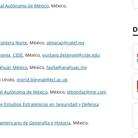
nal Autónoma de México
, México,
D
Frontera Norte
, México,
almaraz@colef.mx
nomía, CIDE
, México,
gustavo.delangel@cide.edu
náhuac México
, México,
favila@anahuac.mx
 Unido,
ingrid.bleynat@kcl.ac.uk
onal Autónoma de México
, México,
lebonifaz@me.com
de Estudios Estratégicos en Seguridad y Defensa
americano de Geografía e Historia
, México,