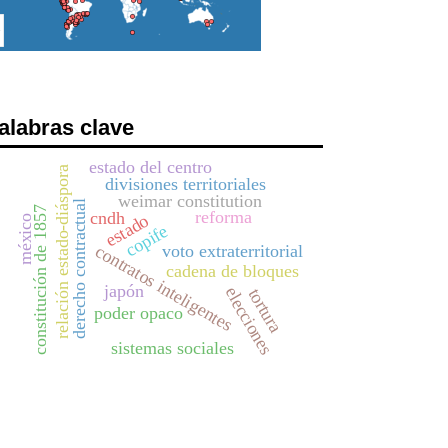
alabras clave
estado del centro
relación estado-diáspora
divisiones territoriales
weimar constitution
derecho contractual
constitución de 1857
reforma
cndh
estado
méxico
copife
contratos inteligentes
voto extraterritorial
cadena de bloques
japón
elecciones
tortura
poder opaco
sistemas sociales