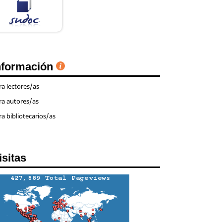
nformación
ra lectores/as
ra autores/as
ra bibliotecarios/as
isitas