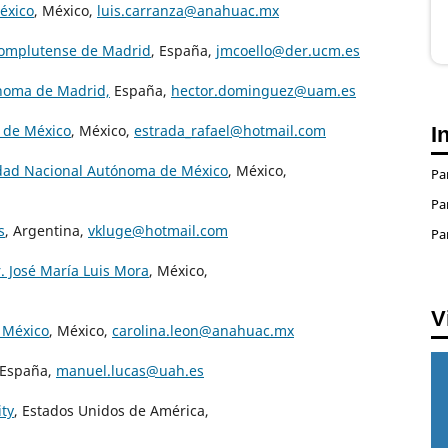
éxico
, México,
luis.carranza@anahuac.mx
 Complutense de Madrid
, España,
jmcoello@der.ucm.es
ónoma de Madrid,
España,
hector.dominguez@uam.es
a de México
, México,
estrada_rafael@hotmail.com
I
idad Nacional Autónoma de México
, México,
Pa
Pa
s
, Argentina,
vkluge@hotmail.com
Pa
r. José María Luis Mora
, México,
V
 México
, México,
carolina.leon@anahuac.mx
 España,
manuel.lucas@uah.es
ity
, Estados Unidos de América,