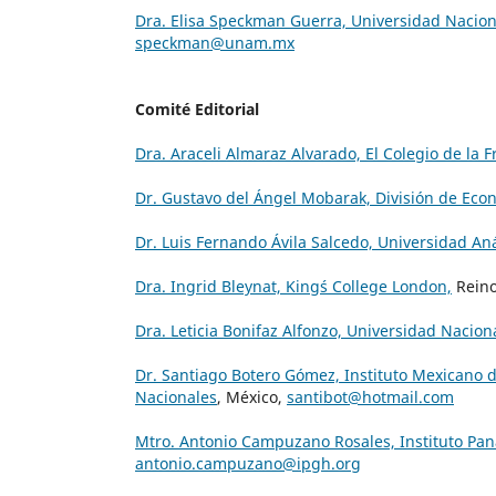
Dra. Elisa Speckman Guerra, Universidad Nacio
speckman@unam.mx
Comité Editorial
Dra. Araceli Almaraz Alvarado, El Colegio de la 
Dr. Gustavo del Ángel Mobarak, División de Eco
Dr. Luis Fernando Ávila Salcedo, Universidad A
Dra. Ingrid Bleynat, King´s College London,
Reino
Dra. Leticia Bonifaz Alfonzo, Universidad Naci
Dr. Santiago Botero Gómez, Instituto Mexicano 
Nacionales
, México,
santibot@hotmail.com
Mtro. Antonio Campuzano Rosales, Instituto Pan
antonio.campuzano@ipgh.org