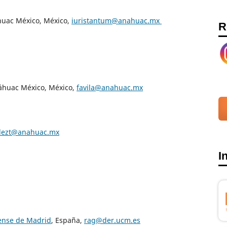
huac México, México,
iuristantum@anahuac.mx
R
náhuac México, México,
favila@anahuac.mx
lezt@anahuac.mx
I
tense de Madrid
, España,
rag@der.ucm.es