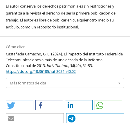
núm. 27, 2021.
El autor conserva los derechos patrimoniales sin restricciones y
garantiza a la revista el derecho de ser la primera publicación del
ESTEINOU, Javier, “La reforma constitucional de las
trabajo. El autor es libre de publicar en cualquier otro medio su
telecomunicaciones y los cambios comunicativos para el
artículo, como un repositorio institucional.
país”, El cotidiano. Revista de la realidad mexicana actual,
México, año. 28, núm. 181, 2013.
Cómo citar
ESTEINOU, Javier, “La reforma de las telecomunicaciones y
Castañeda Camacho, G. E. (2024). El impacto del Instituto Federal de
los cambios comunicativos para el país”, El Cotidiano, núm.
Telecomunicaciones a más de una década de la Reforma
181, 2013.
Constitucional de 2013.
Iuris Tantum
,
38
(40), 31-53.
https://doi.org/10.36105/iut.2024n40.02
IBARRA, Armando, “Apuntes para una historia de la
Más formatos de cita
telecomunicación en México”, Revista Comunicación y
Sociedad, México, núm. 22-23, 1995.
LABARDINI, Adriana, “México: Reforma Constitucional en
materia de Telecomunicaciones, Radiodifusión y
Competencia Económica”, Regulatel, Cartagena, 2013, pp. 1-
10. Disponible en: