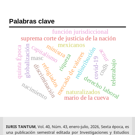
Palabras clave
función jurisdiccional
suprema corte de justicia de la nación
mexicanos
ministra
globalización
capitalismo
quinta Época
redistribución
acnur
mercado de valores
riqueza
masc
covid-19
teletrabajo
refugiados
cndh
discriminación
derecho laboral
nacimiento
naturalizados
mario de la cueva
IURIS TANTUM
, Vol. 40, Núm. 43, enero-julio, 2026, Sexta época, es
una publicación semestral editada por Investigaciones y Estudios