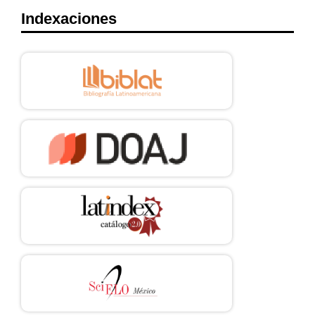
https://doi.org/10.29101/crcs.v0i75.4067
Indexaciones
TORRES, Oneibys, “La Ley Federal de telecomunicaciones y
Radiodifusión de 2014 en México: ¿qué se logró en materia
de medios públicos?”, Revista panamericana de
comunicación, México, vol. 3, núm. 2, 2022.
Encuestas, bases datos y estadísticas
INEGI-IFT, Encuesta nacional sobre disponibilidad y uso de
tecnologías de la información en los hogares (ENDUTIH),
México, 2023, p. 1. Disponible en:
https://www.inegi.org.mx/contenidos/saladeprensa/boletin
es/2024/ENDUTIH/ENDUTIH_23.pdf
(fecha de consulta: 10
de agosto de 2024).