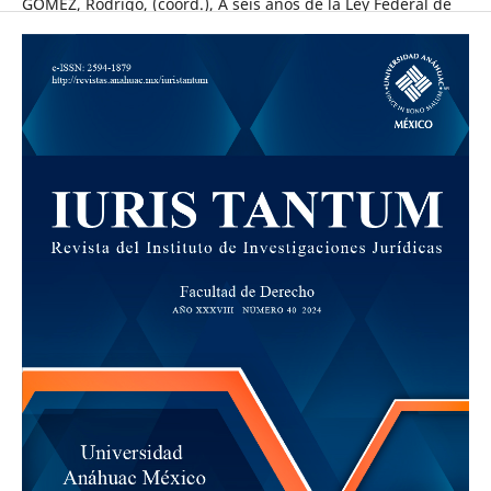
GÓMEZ, Rodrigo, (coord.), A seis años de la Ley Federal de
Telecomunicaciones y Radiodifusión. Análisis y propuestas,
México, Productora de Contenidos Culturales Sagahón
Repoll, 2020.
Capítulos de libros
ÁLVAREZ, Clara, “Telecomunicaciones en el Porfiriato”, en
HERNÁNDEZ, María del Pilar, ÁVILA, Raúl y CASTELLANOS,
Eduardo de Jesús (coords.), Porfirio Díaz y el derecho.
Balance crítico, México, Cámara de Diputados-Instituto de
Investigaciones Jurídicas, 2015.
ANDERE, et al., “Asequibilidad y cobertura universal en el
entorno digital”, en ESCOBAR, Rebeca (coord.), 10 años de
política regulatoria y de competencia en las
telecomunicaciones y radiodifusión con beneficio social,
Instituto Federal de Telecomunicaciones, 2024.
LABARDINI, Adriana, “Hacia la excelencia regulatoria del