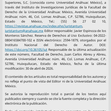
Superiores, S.C. (conocida como Universidad Anáhuac México), a
través del Instituto de Investigaciones Jurídicas de la Facultad de
Derecho de la Universidad Anáhuac México, Avenida Universidad
Anáhuac núm. 46, Col. Lomas Anáhuac, C.P. 52786, Huixquilucan,
Estado de México, Tel.: (55) 56 27 02 10,
https://revistas.anahuac.mx/index.php/iuristantum
,
iuristantum@anahuac.mx
Editor responsable: Javier Espinoza de los
Monteros Sánchez. Reserva de Derechos al Uso Exclusivo: 04-2022-
080416584700-102 e ISSN electrónico: 2594-1879, otorgados por el
Instituto Nacional del Derecho de Autor. DOI:
https://doi.org/10.36105/jut
Responsable de la última actualización
de este número, Facultad de Derecho, Juan Carlos Abreu y Abreu,
Avenida Universidad Anáhuac núm. 46, Col. Lomas Anáhuac, C.P.
52786, Huixquilucan, Estado de México, fecha de la última
modificación: 30 de abril de 2026.
El contenido de los artículos es total responsabilidad de los autores y
no refleja el punto de vista del Editor ni de la Universidad Anáhuac
México.
Se autoriza la reproducción total o parcial de los textos aquí
publicados siempre y cuando se cite la fuente completa y la dirección
electrónica de la publicación.