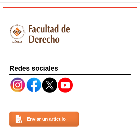
https://www.ift.org.mx/sites/default/files/conocenos/pleno/
presentaciones/adriana-sofia-labardini-
inzunza/mxreformaconstitucionaliftvrmtz301013.pdf
(fecha
de consulta: 1 de agosto de 2024).
MARTÍNEZ, Jorge, “El Instituto Federal de
Telecomunicaciones a partir de la reforma en la materia”,
Revista de la Facultad de Derecho de la Universidad
Veracruzana, México, núm. 1, 2019.
Redes sociales
RABELL, Enrique, “Reforma del Estado y reforma
constitucional”, Boletín Mexicano de Derecho Comparado,
México, año XLII, núm. 126, 2009.
REYES, Jesús, “La reforma del Estado en México”, Revista
Perfiles Latinoamericanos, México, núm. 1, 1993.
Enviar un artículo
RUIZ, José Fabián, “Los órganos autónomos como espacios
para el gobierno abierto”, Convergencia Revista de Ciencias
Sociales, México, núm. 75, 2017. DOI: