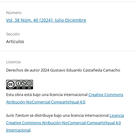
reformas constitucionales y legales presentadas por el
Número
presidente de la República (febrero 5, 2024), Instituto de
Vol. 38 Núm. 40 (2024): Julio-Diciembre
Investigaciones Jurídicas, 2024.
Hemerografía
Sección
Artículos
CASANUEVA-REGUART, Cristina y BACILIO, Erik, “La reforma
de las Telecomunicaciones en México, Competencia,
Licencia
Desarrollo de Infraestructura e Inclusión Digital”, Revista
Internacional de Tecnología, Conocimiento y Sociedad,
Derechos de autor 2024 Gustavo Eduardo Castañeda Camacho
México, vol. 5, núm. 1, 2016.
CASTAÑEDA, Gustavo, “Rumbo a la autonomía y excelencia
Esta obra está bajo una licencia internacional
Creative Commons
regulatoria del Instituto Federal de Telecomunicaciones”,
Atribución-NoComercial-CompartirIgual 4.0
.
Revista de Administración Pública, México, vol. LVII, núm. 2,
2022.
Iuris Tantum
se distribuye bajo una licencia internacional
Licencia
Creative Commons Atribución-NoComercial-CompartirIgual 4.0
CUEVAS, Adolfo, “Fortalecimiento Institucional del IFT en el
Internacional
.
contexto de la pandemia”, Gaceta IFT, México, año VIII,