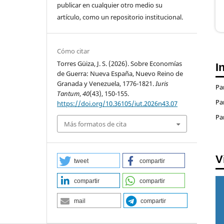
publicar en cualquier otro medio su
artículo, como un repositorio institucional.
Cómo citar
Torres Güiza, J. S. (2026). Sobre Economías
I
de Guerra: Nueva España, Nuevo Reino de
Granada y Venezuela, 1776-1821.
Iuris
Pa
Tantum
,
40
(43), 150-155.
Pa
https://doi.org/10.36105/iut.2026n43.07
Pa
Más formatos de cita
V
tweet
compartir
compartir
compartir
mail
compartir