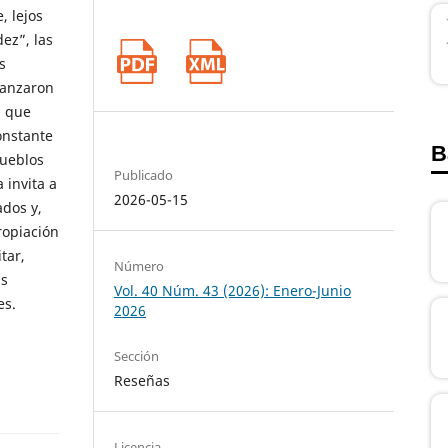
, lejos
ez”, las
s
canzaron
s que
onstante
B
pueblos
Publicado
 invita a
2026-05-15
ados y,
ropiación
tar,
Número
as
Vol. 40 Núm. 43 (2026): Enero-Junio
es.
2026
Sección
Reseñas
Licencia