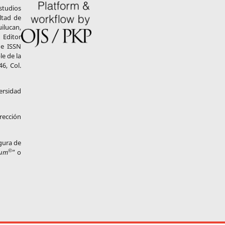
Estudios
ltad de
ilucan,
Editor
 e ISSN
e de la
6, Col.
ersidad
rección
igura de
©
tum
” o