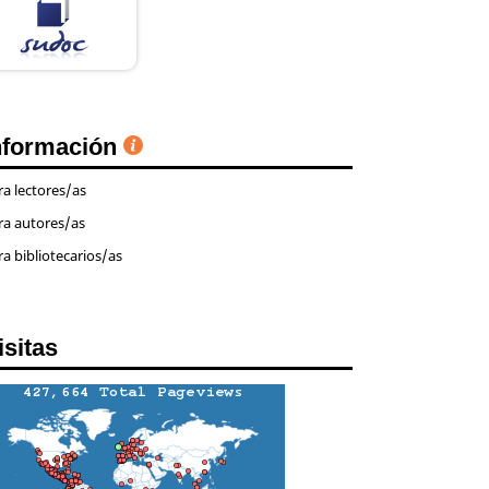
nformación
ra lectores/as
ra autores/as
ra bibliotecarios/as
isitas