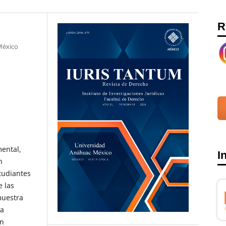
R
 México
ental,
I
n
tudiantes
e las
muestra
ra
on