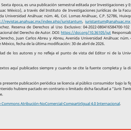
26, Sexta época, es una publicación semestral editada por Investigaciones y 
c México), a través del Instituto de Investigaciones Jurídicas de la Facu
da Universidad Anáhuac núm. 46, Col. Lomas Anáhuac, C.P. 52786, Huixqu
s://revistas.anahuac.mx/index.php/iuristantum
,
iuristantum@anahuac.mx
nchez. Reserva de Derechos al Uso Exclusivo: 04-2022-080416584700-102
Nacional del Derecho de Autor. DOI:
https://doi.org/10.36105/jut
Responsabl
 Derecho, Juan Carlos Abreu y Abreu, Avenida Universidad Anáhuac núm. 4
México, fecha de la última modificación: 30 de abril de 2026.
idad de los autores y no refleja el punto de vista del Editor ni de la Univ
 textos aquí publicados siempre y cuando se cite la fuente completa y la di
 presente publicación periódica se licencia al público consumidor bajo la f
ontenido hubiere pactado en contrario o limitado dicha facultad a “
Iuris Tan
e.
ve Commons Atribución-NoComercial-CompartirIgual 4.0 Internacional
.