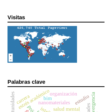
Visitas
Palabras clave
estrés académico
organización
oportunidades
neurodivergencia
carrera
estudio
bim
nanomateriales
salud mental