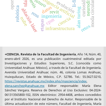
curiosidades
prótesis
inteligencia artificial
futuro
tdah
evolución
li-fi
moda circular
datos
robótica
alan turing
ablación láser
revit
ross
ingeniería
ciencia
nube
cpm
etapas
retos
infraestructura
+CIENCIA. Revista de la Facultad de Ingeniería
, Año 14, Núm. 40,
enero-abril 2026, es una publicación cuatrimestral editada por
Investigaciones y Estudios Superiores, S.C. (conocida como
Universidad Anáhuac México), a través de la Facultad de Ingeniería.
Avenida Universidad Anáhuac núm. 46, colonia Lomas Anáhuac,
Huixquilucan, Estado de México, C.P. 52786. Tel.: 55.5627.0210,
https://revistas.anahuac.mx/index.php/masciencia/index
,
elena.sanchez@anahuac.mx
Editor responsable: María Elena
Sánchez Vergara. Reserva de Derechos al Uso Exclusivo: 04-2024-
061313565800-102, ISSN electrónico: 2954-4408, ambos concedidos
por el Instituto Nacional del Derecho de Autor. Responsable de la
última actualización de este número, Facultad de Ingeniería, María