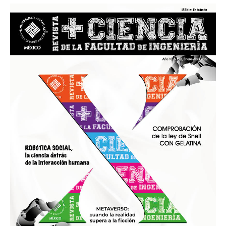
Li, F., Wu, D., Lui, S., Gong, Q., y Sweeney, J. A. (2020).
Clinical Strategies and Technical Challenges in
Psychoradiology. Neuroimaging Clin N Am, 30(1):1-9.
https://doi.org/10.1016/j.nic.2019.09.001
Lui, S., Zhou, X. J., Sweeney, J. A., y Gong, Q. (2016,
noviembre). Psychoradiology: The Frontier of Neuroimaging
in Psychiatry. Radiology, 281(2), 357-369.
MedlinePlus. (2021, 26 de febrero). Imagenología y
radiología.
https://medlineplus.gov/spanish/ency/article/007451.htm
RareCommons. (2016, 26 de abril). La importancia de los
biomarcadores en el desarrollo de fármacos.
https://www.rarecommons.org/es/actualidad/importanciabi
omarcadores-desarrollo-farmacos
Schrantee, A., Ruhé, H. G., y Reneman, L. (2019).