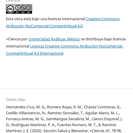
Licencia
Pérez F. La mente renovada. Guía para generar emociones y
pensamientos positivos. México: Pax; 2021.
Esta obra está bajo una licencia internacional
Creative Commons
Atribución-NoComercial-CompartirIgual 4.0
.
+Ciencia por
Universidad Anáhuac México
se distribuye bajo licencia
internacional
Licencia Creative Commons Atribución-NoComercial-
CompartirIgual 4.0 Internacional
.
Cómo citar
Hernández Cruz, M. G., Romero Rojas, R. M., Chávez Contreras, G.,
Cedillo Villavicencio, N., Ramírez González, T., Aguilar Alaniz, M. L.,
Fonseca Arenas, M. G., Sarrelangue Sanabria, M., Llanos Esquivel, J.
D., Rodríguez Martínez, P. A., Fuentes Romero, M. T., & Ramírez
Martínez, J. E. (2026). Sección Salud y Bienestar.
+Ciencia
,
41
, 78-96.