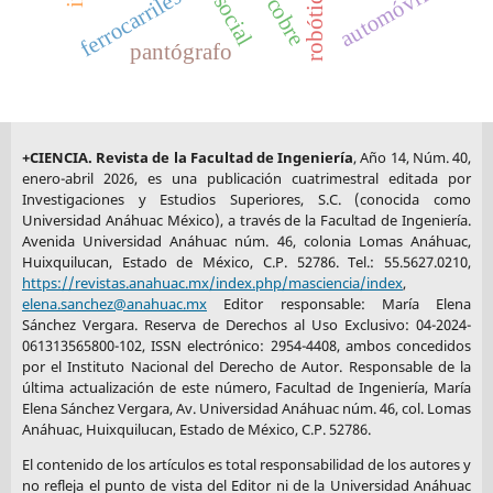
automóvil
ferrocarriles
cobre
pantógrafo
+CIENCIA. Revista de la Facultad de Ingeniería
, Año 14, Núm. 40,
enero-abril 2026, es una publicación cuatrimestral editada por
Investigaciones y Estudios Superiores, S.C. (conocida como
Universidad Anáhuac México), a través de la Facultad de Ingeniería.
Avenida Universidad Anáhuac núm. 46, colonia Lomas Anáhuac,
Huixquilucan, Estado de México, C.P. 52786. Tel.: 55.5627.0210,
https://revistas.anahuac.mx/index.php/masciencia/index
,
elena.sanchez@anahuac.mx
Editor responsable: María Elena
Sánchez Vergara. Reserva de Derechos al Uso Exclusivo: 04-2024-
061313565800-102, ISSN electrónico: 2954-4408, ambos concedidos
por el Instituto Nacional del Derecho de Autor. Responsable de la
última actualización de este número, Facultad de Ingeniería, María
Elena Sánchez Vergara, Av. Universidad Anáhuac núm. 46, col. Lomas
Anáhuac, Huixquilucan, Estado de México, C.P. 52786.
El contenido de los artículos es total responsabilidad de los autores y
no refleja el punto de vista del Editor ni de la Universidad Anáhuac