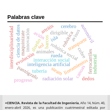
Palabras clave
automóvil
artritis
cerebro
ciencia de datos
interdisciplinariedad
innovación
avisos
dirigible
avión
robótica
maquinizate
isla
barcos
transporte
diseño
robótica social
sol
cobre
ferrocarriles
animales
evolución
rueda
industrial
interacción social
lineamientos
inteligencia artificial
canoas
pantógrafo
steam
tubería
radiación solar
dedos
progreso
+CIENCIA. Revista de la Facultad de Ingeniería
, Año 14, Núm. 40,
enero-abril 2026, es una publicación cuatrimestral editada por