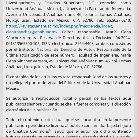
Investigaciones y Estudios Superiores, S.C. (conocida como
Universidad Anáhuac México), a través de la Facultad de Ingeniería.
Avenida Universidad Anáhuac núm. 46, colonia Lomas Anáhuac,
Huixquilucan, Estado de México, C.P. 52786. Tel.: 55.5627.0210,
https://revistas.anahuac.mx/index.php/masciencia/index
,
elena.sanchez@anahuac.mx
Editor responsable: María Elena
Sánchez Vergara. Reserva de Derechos al Uso Exclusivo: 04-2024-
061313565800-102, ISSN electrónico: 2954-4408, ambos concedidos
por el Instituto Nacional del Derecho de Autor. Responsable de la
última actualización de este número, Facultad de Ingeniería, María
Elena Sánchez Vergara, Av. Universidad Anáhuac núm. 46, col. Lomas
Anáhuac, Huixquilucan, Estado de México, C.P. 52786.
El contenido de los artículos es total responsabilidad de los autores y
no refleja el punto de vista del Editor ni de la Universidad Anáhuac
México.
Se autoriza la reproducción total o parcial de los textos aquí
publicados siempre y cuando se cite la fuente completa y la dirección
electrónica de la publicación.
Todo el contenido intelectual que se encuentra en la presente
publicación periódica se licencia al público consumidor bajo la figura
©
de Creative Commons
, salvo que el autor de dicho contenido