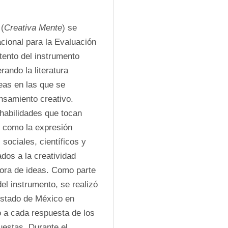
 (
Creativa Mente
) se 
cional para la Evaluación 
ento del instrumento 
ando la literatura 
as en las que se 
desglosan las habilidades cognitivas asociadas al pensamiento creativo. 
habilidades que tocan 
 como la expresión 
sociales, científicos y 
dos a la creatividad 
ejora de ideas. Como parte 
el instrumento, se realizó 
Estado de México en 
 a cada respuesta de los 
estas. Durante el 