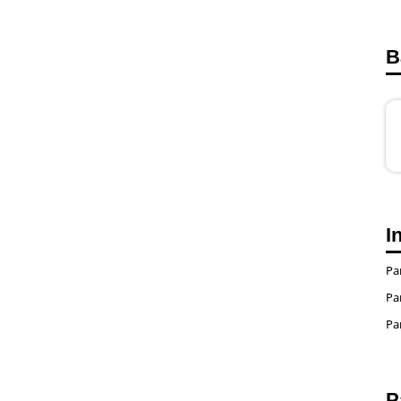
B
I
Pa
Pa
Pa
P