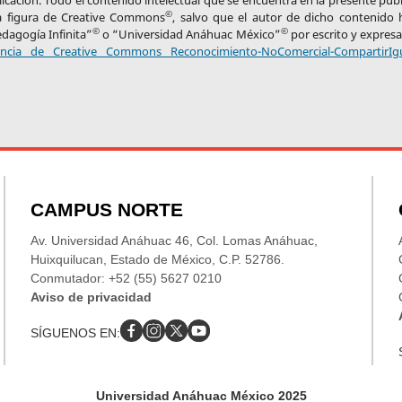
licación. Todo el contenido intelectual que se encuentra en la presente pub
©
 la figura de Creative Commons
, salvo que el autor de dicho contenido 
©
©
edagogía Infinita”
o “Universidad Anáhuac México”
por escrito y expres
cencia de Creative Commons Reconocimiento-NoComercial-CompartirIg
CAMPUS NORTE
Av. Universidad Anáhuac 46, Col. Lomas Anáhuac,
Huixquilucan, Estado de México, C.P. 52786.
Conmutador: +52 (55) 5627 0210
Aviso de privacidad
SÍGUENOS EN:
Universidad Anáhuac México 2025