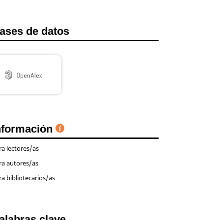
ases de datos
nformación
ra lectores/as
ra autores/as
ra bibliotecarios/as
alabras clave