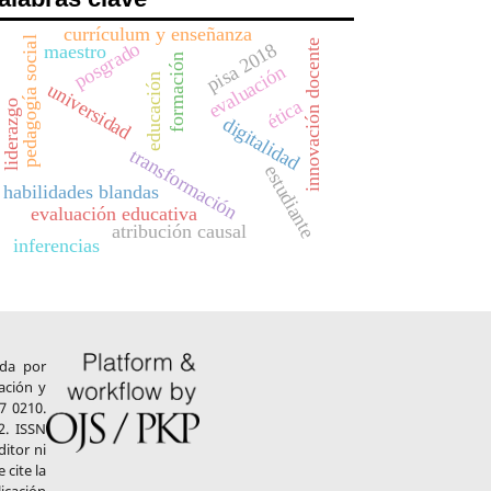
currículum y enseñanza
pedagogía social
innovación docente
posgrado
pisa 2018
maestro
formación
evaluación
educación
universidad
ética
liderazgo
digitalidad
transformación
estudiante
habilidades blandas
evaluación educativa
atribución causal
inferencias
ada por
ación y
7 0210.
2. ISSN
ditor ni
 cite la