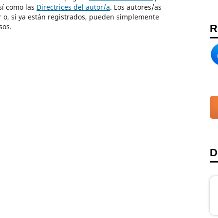
así como las
Directrices del autor/a
. Los autores/as
r o, si ya están registrados, pueden simplemente
sos.
R
D