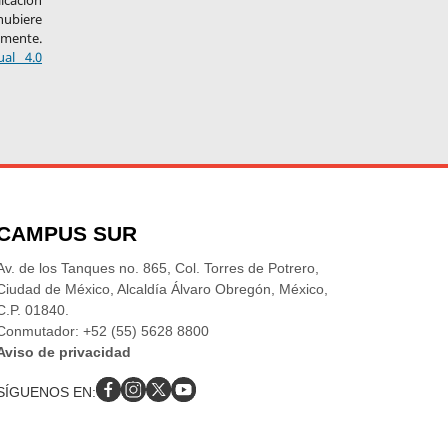
licación
hubiere
amente.
ual 4.0
CAMPUS SUR
Av. de los Tanques no. 865, Col. Torres de Potrero,
Ciudad de México, Alcaldía Álvaro Obregón, México,
C.P. 01840.
Conmutador: +52 (55) 5628 8800
Aviso de privacidad
SÍGUENOS EN: