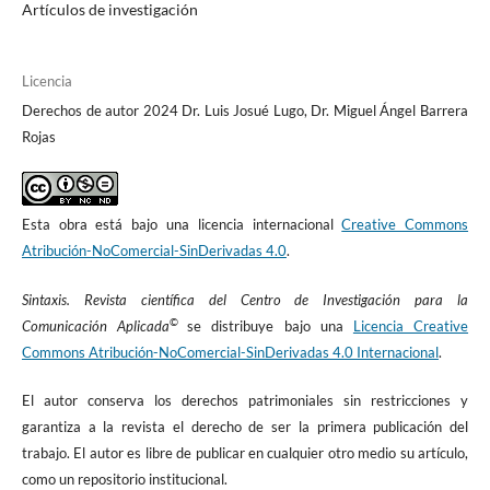
acceso a Internet sigue siendo un problema. WORLD ECONOMIC
Artículos de investigación
FORUM.
https://es.weforum.org/agenda/2023/09/estos-son-los-
lugares-del-mundo-donde-el-acceso-a-internet-sigue-siendo-un-
problema-y-por-
Licencia
que/#:~:text=Seg%C3%BAn%20datos%20de%20la%20Uni%C3%
Derechos de autor 2024 Dr. Luis Josué Lugo, Dr. Miguel Ángel Barrera
B3n,baja%20y%20media%20en%202020
Rojas
Candon Mena, J. (2013). Toma la Calle, Toma las Redes: El
movimiento 15 M en Internet. España: Atrapasueños.
Esta obra está bajo una licencia internacional
Creative Commons
https://www.redalyc.org/articulo.oa?id=68730969006
Atribución-NoComercial-SinDerivadas 4.0
.
Castells, M. (1997). La era de la información. Economía, sociedad y
Sintaxis. Revista científica del Centro de Investigación para la
cultura. Alianza Editorial.
https://cpalazzo.wordpress.com/wp-
©
Comunicación Aplicada
se distribuye bajo una
Licencia Creative
content/uploads/2011/02/manuel_castells-
Commons Atribución-NoComercial-SinDerivadas 4.0 Internacional
.
_la_era_de_la_informacion.pdf
El autor conserva los derechos patrimoniales sin restricciones y
Correa, L. (2012). La concepción del valor en las tesis del
garantiza a la revista el derecho de ser la primera publicación del
capitalismo cognitivo. Bases teóricas y aspectos neoclásicos.
trabajo. El autor es libre de publicar en cualquier otro medio su artículo,
Buenos Aires.
como un repositorio institucional.
https://www.academia.edu/3562426/Capitalismo_cognitivo_prob