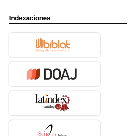
Echeburúa, E., y de Corral, P. (2010). Adicción a las nuevas
tecnologías y a las redes sociales en jóvenes: un nuevo reto.
Indexaciones
Adicciones, 22(2), 91-95.
https://www.adicciones.es/index.php/adicciones/article/view/196
DOI:
https://doi.org/10.20882/adicciones.196
Fleischer, D., Allegro, F., Zerba, D., Rivas, D., Surmani, F., Hidalgo,
S., Berdullas, M., Mena, M., Warjach, D. y Carrasco Bax, G. (2014).
Entre la compulsión y la adicción: la tecnología. VI Congreso
Internacional de Investigación y Práctica Profesional en
Psicología XXI Jornadas de Investigación Décimo Encuentro de
Investigadores en Psicología del MERCOSUR. Facultad de
Psicología Universidad de Buenos Aires, Buenos Aires.
https://www.aacademica.org/000-035/622
Fuster, M. (2013). Horizontes del procomún digital. Monografías,
16 (36), 89-102.
https://www.onlinecreation.info/wp-
content/uploads/2013/03/Mayo-