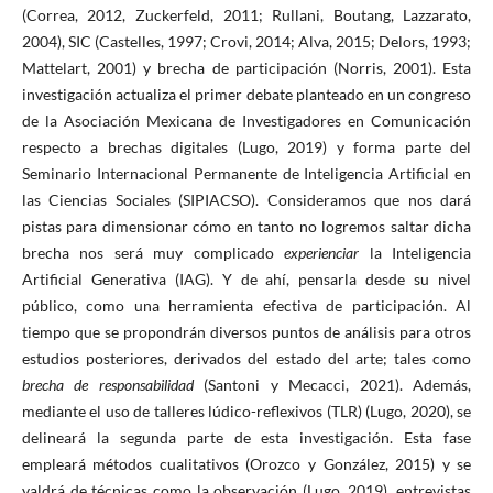
(Correa, 2012, Zuckerfeld, 2011; Rullani, Boutang, Lazzarato,
2004), SIC (Castelles, 1997; Crovi, 2014; Alva, 2015; Delors, 1993;
Mattelart, 2001) y brecha de participación (Norris, 2001). Esta
investigación actualiza el primer debate planteado en un congreso
de la Asociación Mexicana de Investigadores en Comunicación
respecto a brechas digitales (Lugo, 2019) y forma parte del
Seminario Internacional Permanente de Inteligencia Artificial en
las Ciencias Sociales (SIPIACSO). Consideramos que nos dará
pistas para dimensionar cómo en tanto no logremos saltar dicha
brecha nos será muy complicado
experienciar
la Inteligencia
Artificial Generativa (IAG). Y de ahí, pensarla desde su nivel
público, como una herramienta efectiva de participación. Al
tiempo que se propondrán diversos puntos de análisis para otros
estudios posteriores, derivados del estado del arte; tales como
brecha de responsabilidad
(Santoni y Mecacci, 2021). Además,
mediante el uso de talleres lúdico-reflexivos (TLR) (Lugo, 2020), se
delineará la segunda parte de esta investigación. Esta fase
empleará métodos cualitativos (Orozco y González, 2015) y se
valdrá de técnicas como la observación (Lugo, 2019), entrevistas