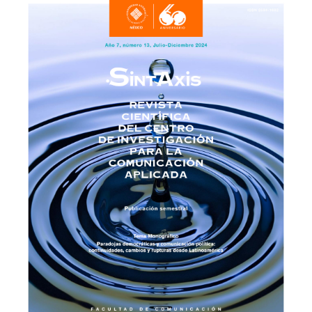
inteligencia-artificial-en-la-brecha-educativa-y-digital-en-
mexico/2023-08
Amballoor, R. y Naik, S. (2020). Widening Social Science - Artificial
Intelligence Research Gap: Who Should Bell the Cat? Social
Science Research Network, 155.
https://doi.org/10.2139/ssrn.3562972
DOI:
https://doi.org/10.2139/ssrn.3562972
Arellano, M. (2021). Las brechas digitales en México: un balance
pertinente. SciELO, 87(346), s.p. (versión Online).
https://www.scielo.org.mx/scielo.php?
script=sci_arttext&pid=S2448-718X2020000200367
DOI:
https://doi.org/10.20430/ete.v87i346.974
Banco Mundial (2021). Personas que usan Internet (% de la
población) - México. DataBank Microdatos Índice de datos.
https://datos.bancomundial.org/indicador/IT.NET.USER.ZS?
end=2021&locations=MX&start=1990&view=chart