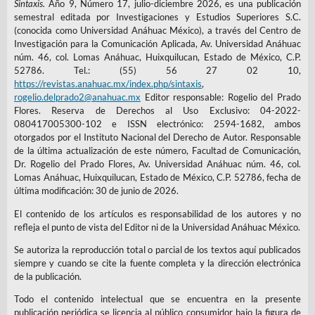
Sintaxis.
Año 9, Número 17, julio-diciembre 2026, es una publicación
https://dialnet.unirioja.es/servlet/articulo?codigo=6181098
semestral editada por Investigaciones y Estudios Superiores S.C.
(conocida como Universidad Anáhuac México), a través del Centro de
Mattelart, A. (2001). Historia de la sociedad de la información.
Investigación para la Comunicación Aplicada, Av. Universidad Anáhuac
Paidos serie comunicación.
https://octavioislas.com/wp-
núm. 46, col. Lomas Anáhuac, Huixquilucan, Estado de México, C.P.
52786. Tel.: (55) 56 27 02 10,
content/uploads/2017/04/mattelart-armand-historia-de-la-
https://revistas.anahuac.mx/index.php/sintaxis
,
sociedad-de-la-informacion.pdf
rogelio.delprado2@anahuac.mx
Editor responsable: Rogelio del Prado
Flores. Reserva de Derechos al Uso Exclusivo: 04-2022-
Monterde M. (2015). Emergencia, evolución y efectos del
080417005300-102 e ISSN electrónico: 2594-1682, ambos
movimiento red 15M. Una aproximación tecnopolítica [Tesis
otorgados por el Instituto Nacional del Derecho de Autor. Responsable
de la última actualización de este número, Facultad de Comunicación,
doctoral, Universitat Oberta de Catalunya]. UOC.
Dr. Rogelio del Prado Flores, Av. Universidad Anáhuac núm. 46, col.
http://openaccess.uoc.edu/webapps/o2/handle/10609/44901?
Lomas Anáhuac, Huixquilucan, Estado de México, C.P. 52786, fecha de
mode=full
última modificación: 30 de junio de 2026.
El contenido de los artículos es responsabilidad de los autores y no
Norris, P. (2001). Digital divide: Civicengagement,
refleja el punto de vista del Editor ni de la Universidad Anáhuac México.
informationpoverty, and the Internet worldwide. Cambridge
Se autoriza la reproducción total o parcial de los textos aquí publicados
UniversityPress. DOI:
siempre y cuando se cite la fuente completa y la dirección electrónica
https://doi.org/10.1017/CBO9781139164887
de la publicación.
Todo el contenido intelectual que se encuentra en la presente
Open IA (2024). Pricing. ChatGPT.
publicación periódica se licencia al público consumidor bajo la figura de