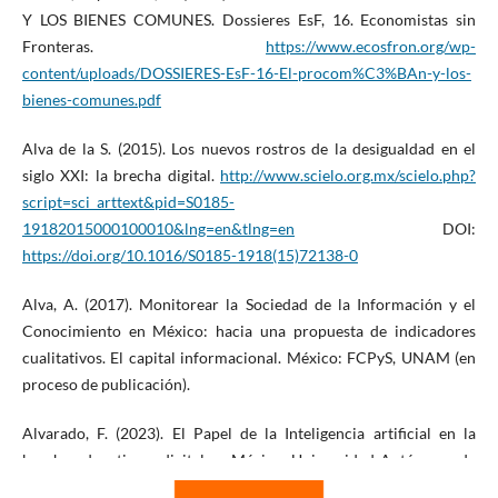
Y LOS BIENES COMUNES. Dossieres EsF, 16. Economistas sin
Fronteras.
https://www.ecosfron.org/wp-
content/uploads/DOSSIERES-EsF-16-El-procom%C3%BAn-y-los-
bienes-comunes.pdf
Alva de la S. (2015). Los nuevos rostros de la desigualdad en el
siglo XXI: la brecha digital.
http://www.scielo.org.mx/scielo.php?
script=sci_arttext&pid=S0185-
19182015000100010&lng=en&tlng=en
DOI:
https://doi.org/10.1016/S0185-1918(15)72138-0
Alva, A. (2017). Monitorear la Sociedad de la Información y el
Conocimiento en México: hacia una propuesta de indicadores
cualitativos. El capital informacional. México: FCPyS, UNAM (en
proceso de publicación).
Alvarado, F. (2023). El Papel de la Inteligencia artificial en la
brecha educativa y digital en México. Universidad Autónoma de
Guadalajara.
https://www.uag.mx/es/mediaHub/el-papel-de-la-