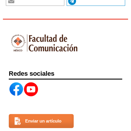
http://telos.fundaciontelefonica.com/
Dahlin, Emma (2021). Mind the gap! On the futures of AI research.
Humanities y Social Sciences Communications, 8(1), 1-4.
https://doi.org/10.1057/S41599-021-00750-9
DOI:
https://doi.org/10.1057/s41599-021-00750-9
Delors, Jacques (1993). Libro Blanco de Crecimiento,
Competitividad y Empleo.
Lisboa.
Redes sociales
http://www.ptolomeo.unam.mx:8080/xmlui/bitstream/handle/13
2.248.52.100/778/A4.pdf?sequence=4
Domínguez Espinoza Edgar Uriel (2010). Software libre:
tecnología para la evolución a la sociedad de la información [Tesis
para obtener el grado en la Facultad de Ingeniería, Universidad
Nacional Autónoma de México]. TESIUNAM.
Enviar un artículo
https://hdl.handle.net/20.500.14330/TES01000665666