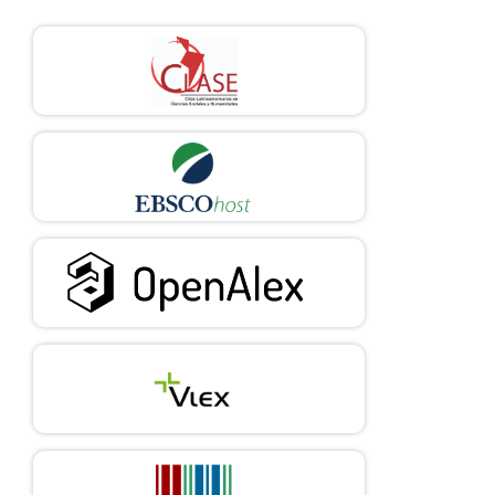
Toward Fairness in AI for People with Disabilities: Research
Roadmap. ACM ASSETS 2019 Workshop on AI Fairness for
People with Disabilities, s.v., 1-9.
https://doi.org/10.48550/arXiv.1907.02227
DOI:
https://doi.org/10.1145/3386296.3386298
Standing, G. (2011). The Precariat. The New Dangerous Class.
Bloomsbury Academic.
https://www.hse.ru/data/2013/01/28/1304836059/Standing.%20
The_Precariat__The_New_Dangerous_Class__-
Bloomsbury_USA(2011).pdf
DOI:
https://doi.org/10.5040/9781849664554
Han, B. (2014). La Biopolítica. En Psicopolítica. Herder. DOI:
https://doi.org/10.2307/j.ctvt7x7vj.6
Hine, Christine. (2015). Ethnography for the Internet: Embedded,
Embodied and Every day. Londres: Bloomsbury Publishing.