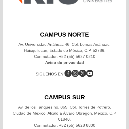
Plasek, A., Clare, M., Boracas, S. y Ferryman, K. (2016). The Social
and Economic Implications of Artificial Intelligence Technologies
in the Near-Term. The AI Now Report.
https://www.semanticscholar.org/paper/The-Social-and-
Economic-Implications-of-Artificial-
CAMPUS NORTE
Plasek/c2f30733a3825fdac70d697ddaf3711dd9c8c7d7#cited-
Av. Universidad Anáhuac 46, Col. Lomas Anáhuac,
papers
Huixquilucan, Estado de México, C.P. 52786.
Conmutador: +52 (55) 5627 0210
Redacción (2020). Cómo usar Netflix la inteligencia artificial para
Aviso de privacidad
establecer su estrategia de contenidos. PuroMarkething.
https://www.puromarketing.com/126/34638/como-usa-netflix-
SÍGUENOS EN:
inteligencia-artificial-establecer-estrategia-contenidos
Riquelme, R. (2018). Uno de cada 5 trabajadores mexicanos,
CAMPUS SUR
propenso a dejar su empleo por rezago tecnológico. El
Economista.
Av. de los Tanques no. 865, Col. Torres de Potrero,
Ciudad de México, Alcaldía Álvaro Obregón, México, C.P.
https://www.eleconomista.com.mx/amp/capitalhumano/Uno-de-
01840.
cada-5-trabajadores-mexicanos-propenso-a-dejar-su-empleo-
Conmutador: +52 (55) 5628 8800
por-rezago-tecnologico-20180726-0060.html