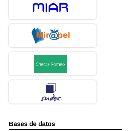
Gómez Cruz, Edgar. (2012). De la cultura Kodak a la imagen en red
(229-249). Barcelona: Editorial UOC.
https://www.academia.edu/1769161/De_la_Cultura_Kodak_a_la_I
magen_en_red_Una_etnograf%C3%ADa_sobre_fotograf%C3%AD
a_digital
Grané, J. (2021). ¿Jaque mate digital a la humanidad? educar
humanos y resiliar en la era de la inteligencia artificial. dedica.
revista de educação e humanidades, (18), 1-24.
http://doi.org/10.30827/dreh.vi18.21000
DOI:
https://doi.org/10.30827/dreh.vi18.21000
Guber Rosana (2004). “¿Adónde y con quiénes? Preliminares y
reformulaciones de la delimitación del campo” en Guber Rosana.
El salvaje metropolitano. Reconstrucción del conocimiento social
en el trabajo de campo. Buenos Aires, Argentina: Paidos.
Bases de datos
Guo, A. y Kamar, E., Wortman, V., Wallach, H. y Ringel, M. (2019).