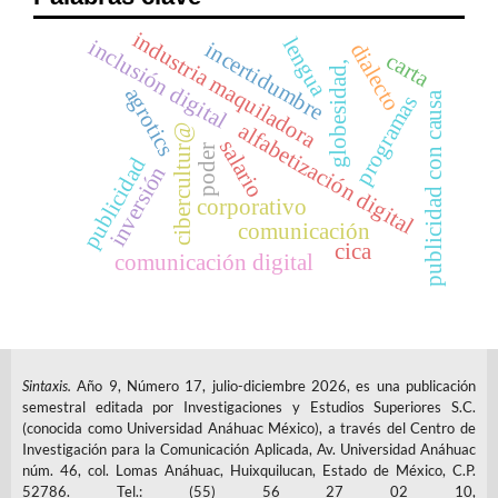
industria maquiladora
lengua
inclusión digital
incertidumbre
dialecto
carta
globesidad,
agrotics
publicidad con causa
programas
alfabetización digital
cibercultur@
salario
poder
publicidad
inversión
corporativo
comunicación
cica
comunicación digital
Sintaxis.
Año 9, Número 17, julio-diciembre 2026, es una publicación
semestral editada por Investigaciones y Estudios Superiores S.C.
(conocida como Universidad Anáhuac México), a través del Centro de
Investigación para la Comunicación Aplicada, Av. Universidad Anáhuac
núm. 46, col. Lomas Anáhuac, Huixquilucan, Estado de México, C.P.
52786. Tel.: (55) 56 27 02 10,