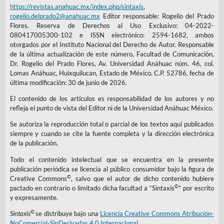
https://revistas.anahuac.mx/index.php/sintaxis
,
rogelio.delprado2@anahuac.mx
Editor responsable: Rogelio del Prado
Flores. Reserva de Derechos al Uso Exclusivo: 04-2022-
080417005300-102 e ISSN electrónico: 2594-1682, ambos
otorgados por el Instituto Nacional del Derecho de Autor. Responsable
de la última actualización de este número, Facultad de Comunicación,
Dr. Rogelio del Prado Flores, Av. Universidad Anáhuac núm. 46, col.
Lomas Anáhuac, Huixquilucan, Estado de México, C.P. 52786, fecha de
última modificación: 30 de junio de 2026.
El contenido de los artículos es responsabilidad de los autores y no
refleja el punto de vista del Editor ni de la Universidad Anáhuac México.
Se autoriza la reproducción total o parcial de los textos aquí publicados
siempre y cuando se cite la fuente completa y la dirección electrónica
de la publicación.
Todo el contenido intelectual que se encuentra en la presente
publicación periódica se licencia al público consumidor bajo la figura de
©
Creative Commons
, salvo que el autor de dicho contenido hubiere
©
pactado en contrario o limitado dicha facultad a “Sintaxis
” por escrito
y expresamente.
©
Sintaxis
se distribuye bajo una
Licencia Creative Commons Atribución-
NoComercial-SinDerivadas 4.0 Internacional
.