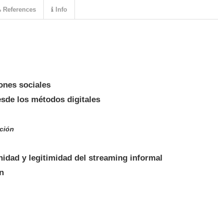
References
Info
ones sociales
esde los métodos digitales
ción
nidad y legitimidad del streaming informal
n