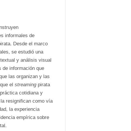
nstruyen 
es informales de 
pirata. Desde el marco 
les, se estudió una 
extual y análisis visual 
s de información que 
ue las organizan y las 
que el 
streaming
 pirata 
ráctica cotidiana y 
la resignifican como vía 
ad, la experiencia 
idencia empírica sobre 
tal.