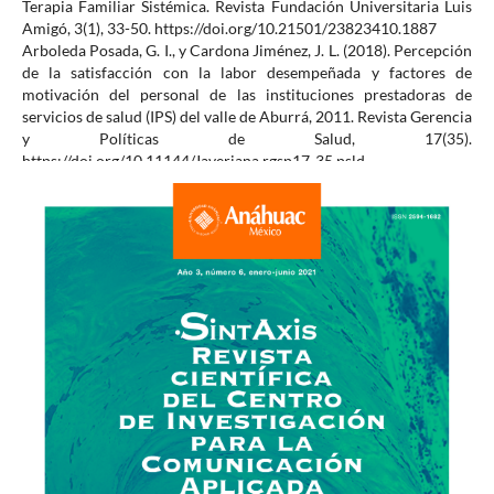
Terapia Familiar Sistémica. Revista Fundación Universitaria Luis
Amigó, 3(1), 33-50. https://doi.org/10.21501/23823410.1887
Arboleda Posada, G. I., y Cardona Jiménez, J. L. (2018). Percepción
de la satisfacción con la labor desempeñada y factores de
motivación del personal de las instituciones prestadoras de
servicios de salud (IPS) del valle de Aburrá, 2011. Revista Gerencia
y Políticas de Salud, 17(35).
https://doi.org/10.11144/Javeriana.rgsp17-35.psld
Black, R., Victora, C., Walker, S., Bhutta, Z., Christian, P., De Onis,
M., . . . Uauy, R. (2013). Maternal and child undernutrition and
overweight in low-income and middle-income countries. The
Lancet, 382, 15-39. https://doi.org/10.1016/S0140-
6736(13)60937-X
Bernal, I., Pedraza, N., y Sánchez, M. (2015). El clima
organizacional y su relación con la calidad de los servicios
públicos de salud: diseño de un modelo teórico. Estudios
Gerenciales, 31(134), 8-19. Redalyc.
https://www.redalyc.org/articulo.oa?id=21233043002
Elvie, M. (2019). The influence of organizational culture,
compensation and interpersonal communication in employee
performance through work motivation as mediation.
International Review of Management and Marketing, 9(5), 133–
140. https://doi.org/10.32479/irmm.8615