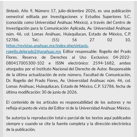
Sintaxis.
Año 9, Número 17, julio-diciembre 2026, es una publicación
semestral editada por Investigaciones y Estudios Superiores S.C.
(conocida como Universidad Anáhuac México), a través del Centro de
Investigación para la Comunicación Aplicada, Av. Universidad Anáhuac
núm. 46, col. Lomas Anáhuac, Huixquilucan, Estado de México, C.P.
52786. Tel.: (55) 56 27 02 10,
https://revistas.anahuac.mx/index.php/sintaxis
,
rogelio.delprado2@anahuac.mx
Editor responsable: Rogelio del Prado
Flores. Reserva de Derechos al Uso Exclusivo: 04-2022-
080417005300-102 e ISSN electrónico: 2594-1682, ambos
otorgados por el Instituto Nacional del Derecho de Autor. Responsable
de la última actualización de este número, Facultad de Comunicación,
Dr. Rogelio del Prado Flores, Av. Universidad Anáhuac núm. 46, col.
Lomas Anáhuac, Huixquilucan, Estado de México, C.P. 52786, fecha de
última modificación: 30 de junio de 2026.
El contenido de los artículos es responsabilidad de los autores y no
refleja el punto de vista del Editor ni de la Universidad Anáhuac México.
Se autoriza la reproducción total o parcial de los textos aquí publicados
siempre y cuando se cite la fuente completa y la dirección electrónica
de la publicación.