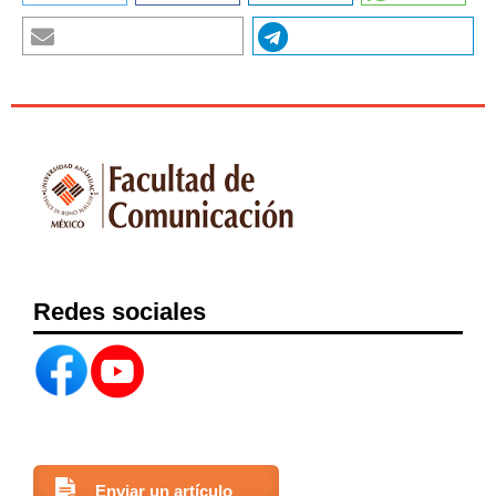
capacity to improve maternal and newborn care: A pilot
leadership program for frontline staff at a tertiary hospital in
Ghana. bmc Medical Education, 19(1), 1–12.
https://doi.org/10.1186/s12909-019-1463-8
Romanelli, M. (2017). Towards sustainable health care
organizations. Management Dynamics in the Knowledge
Economy, 5(3), 377–394. https://doi.org/10.25019/mdke/5.3.04
Romero-Martínez, M., Shamah-Levy, T., Cuevas-Nasu, L., Gómez-
Humarán, I. M., Gaona-Pineda, E. B., Gómez-Acosta, L. M., Rivera-
Dommarco, J. A., & Hernández-Avila, M. (2017). Diseño
metodológico de la encuesta nacional de salud y nutrición de
medio camino 2016. Salud Publica de Mexico, 59(3), 299-305.
https://doi.org/10.21149/8593
Vera, M. C. (2009). (Tesis de doctorado). La prevención de riesgos y
Redes sociales
promoción de comportamientos saludables desde una
perspectiva socioeducativa. Un estudio centrado en la comunidad.
Universidad de Alcalá, Alcalá de Henares.
Watzlawick, P., Beavin, J., y Jackson, D. (1985). Teoría de la
comunicación humana. Interacciones, patologías y paradojas.
Barcelona: Herder.
Waweru, E., Sarkar, N. D. P., Ssengooba, F., Gruénais, M. E., Broerse,
J., & Criel, B. (2019). Stakeholder perceptions on patient-centered
Enviar un artículo