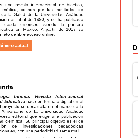
 una revista internacional de bioética,
a médica, editada por las facultades de
s de la Salud de la Universidad Anáhuac
dición en abril de 1990, y se ha publicado
te desde entonces, siendo la primera
bioética en México. A partir de 2017 se
rmato de libre acceso online.
úmero actual
D
inita
ogía Infinita. Revista Internacional
d Educativa
nace en formato digital en el
 proyecto se desarrolla en el marco de la
 Aniversario de la Universidad Anáhuac
ceso editorial que exige una publicación
d científica. Su principal objetivo es el de
usión de investigaciones pedagógicas
cionales, con una periodicidad semestral.