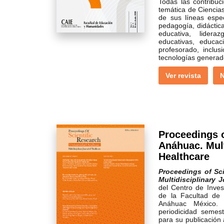
Todas las contribuc
temática de Ciencias
de sus líneas espec
pedagogía, didáctica
educativa, lidera
educativas, educac
profesorado, inclus
tecnologías generad
Ver revista
N
Proceedings o
Anáhuac. Mult
Healthcare
Proceedings of Sc
Multidisciplinary 
del Centro de Inves
de la Facultad de 
Anáhuac México. E
periodicidad semest
para su publicación a