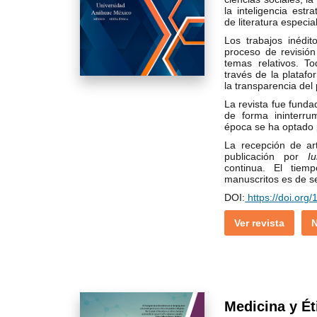
la inteligencia estr
de literatura especia
Los trabajos inédit
proceso de revisión
temas relativos. T
través de la plataf
la transparencia del 
La revista fue fund
de forma ininterr
época se ha optado 
La recepción de ar
publicación por
I
continua. El tie
manuscritos es de s
DOI:
https://doi.org/
Ver revista
N
Medicina y Ét