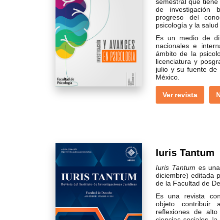
semestral que tiene 
de investigación 
progreso del cono
psicología y la salud
Es un medio de difu
nacionales e intern
ámbito de la psicol
licenciatura y posg
julio y su fuente d
México.
Ver revista
N
Iuris Tantum
Iuris Tantum
es una 
diciembre) editada p
de la Facultad de D
Es una revista con 
objeto contribuir
reflexiones de alt
ciencias sociales, la