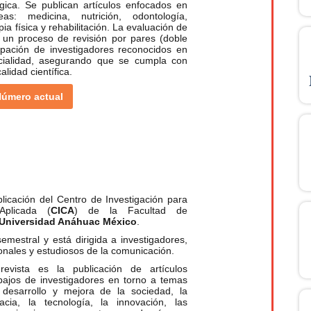
ógica. Se publican artículos enfocados en
eas: medicina, nutrición, odontología,
pia física y rehabilitación. La evaluación de
ye un proceso de revisión por pares (doble
cipación de investigadores reconocidos en
cialidad, asegurando que se cumpla con
alidad científica.
úmero actual
licación del Centro de Investigación para
Aplicada (
CICA
) de la Facultad de
Universidad Anáhuac México
.
emestral y está dirigida a investigadores,
onales y estudiosos de la comunicación.
evista es la publicación de artículos
bajos de investigadores en torno a temas
 desarrollo y mejora de la sociedad, la
acia, la tecnología, la innovación, las