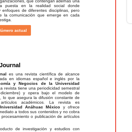
 organizaciones, que contengan además una
va puesta en la realidad social donde
 enfoques de diferentes disciplinas, pero
 de la comunicación que emerge en cada
estiga.
úmero actual
Journal
nal
es una revista científica de alcance
icada en idiomas español e inglés por la
nomía y Negocios de la Universidad
La revista tiene una periodicidad semestral
io-diciembre) y opera bajo el modelo de
a, lo que asegura la difusión constante de
 artículos académicos. La revista es
Universidad Anáhuac México
y ofrece
nmediato a todos sus contenidos y no cobra
, procesamiento o publicación de artículos
producto de investigación y estudios con