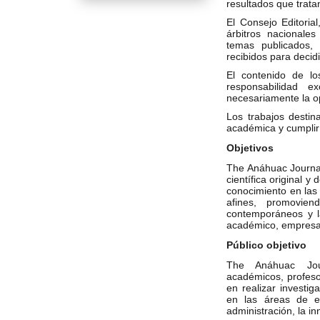
resultados que trat
El Consejo Editoria
árbitros nacionales
temas publicados,
recibidos para decid
El contenido de lo
responsabilidad e
necesariamente la op
Los trabajos destin
académica y cumplir 
Objetivos
The Anáhuac Journal 
científica original y
conocimiento en las
afines, promovien
contemporáneos y l
académico, empresari
Público objetivo
The Anáhuac Jour
académicos, profeso
en realizar investig
en las áreas de ec
administración, la i