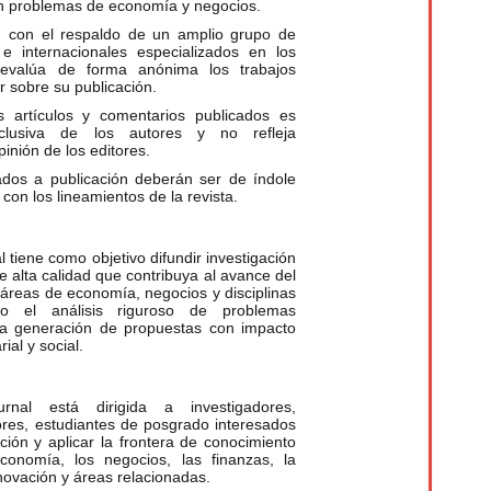
an problemas de economía y negocios.
l, con el respaldo de un amplio grupo de
 e internacionales especializados en los
 evalúa de forma anónima los trabajos
ir sobre su publicación.
s artículos y comentarios publicados es
xclusiva de los autores y no refleja
inión de los editores.
ados a publicación deberán ser de índole
con los lineamientos de la revista.
tiene como objetivo difundir investigación
 de alta calidad que contribuya al avance del
 áreas de economía, negocios y disciplinas
do el análisis riguroso de problemas
a generación de propuestas con impacto
al y social.
nal está dirigida a investigadores,
res, estudiantes de posgrado interesados
ación y aplicar la frontera de conocimiento
onomía, los negocios, las finanzas, la
nnovación y áreas relacionadas.