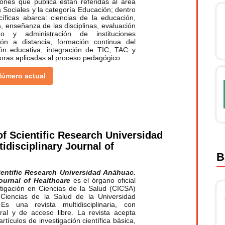
iones que publica están referidas al área
 Sociales y la categoría Educación; dentro
íficas abarca: ciencias de la educación,
, enseñanza de las disciplinas, evaluación
zgo y administración de instituciones
ión a distancia, formación continua del
ión educativa, integración de TIC, TAC y
oras aplicadas al proceso pedagógico.
úmero actual
f Scientific Research Universidad
idisciplinary Journal of
B
ientific Research Universidad Anáhuac.
Journal of Healthcare
es el órgano oficial
tigación en Ciencias de la Salud (CICSA)
Ciencias de la Salud de la Universidad
s una revista multidisciplinaria, con
ral y de acceso libre. La revista acepta
rtículos de investigación científica básica,