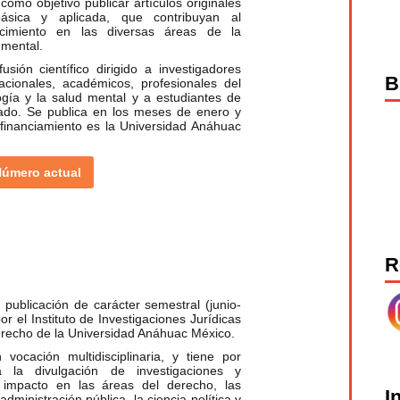
como objetivo publicar artículos originales
básica y aplicada, que contribuyan al
cimiento en las diversas áreas de la
 mental.
sión científico dirigido a investigadores
B
acionales, académicos, profesionales del
ogía y la salud mental y a estudiantes de
rado. Se publica en los meses de enero y
e financiamiento es la Universidad Anáhuac
úmero actual
R
publicación de carácter semestral (junio-
or el Instituto de Investigaciones Jurídicas
erecho de la Universidad Anáhuac México.
vocación multidisciplinaria, y tiene por
 a la divulgación de investigaciones y
o impacto en las áreas del derecho, las
I
 administración pública, la ciencia política y