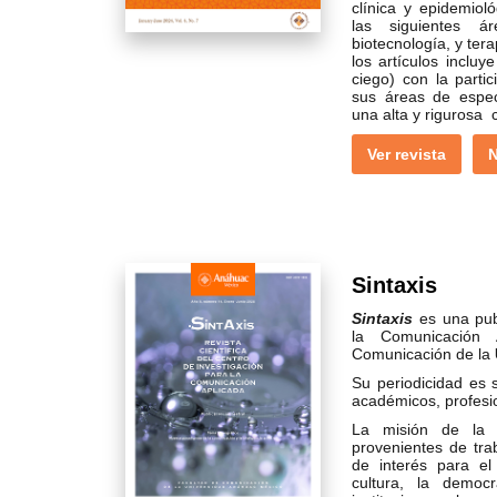
clínica y epidemiol
las siguientes ár
biotecnología, y tera
los artículos inclu
ciego) con la parti
sus áreas de espe
una alta y rigurosa c
Ver revista
N
Sintaxis
Sintaxis
es una pub
la Comunicación 
Comunicación de la
Su periodicidad es s
académicos, profesi
La misión de la r
provenientes de tra
de interés para el
cultura, la democr