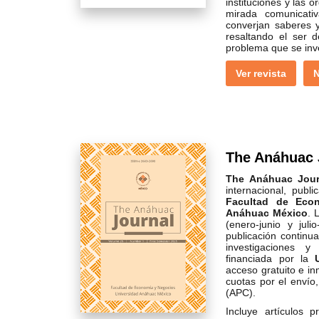
instituciones y las
mirada comunicati
converjan saberes y
resaltando el ser
problema que se inv
Ver revista
N
The Anáhuac 
The Anáhuac Jour
internacional, publ
Facultad de Eco
Anáhuac México
. 
(enero-junio y jul
publicación continu
investigaciones y
financiada por la
acceso gratuito e i
cuotas por el envío
(APC).
Incluye artículos 