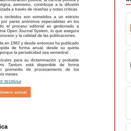
atégica; asimismo, contribuye a la difusión
lizada a través de reseñas y notas críticas.
os recibidos son sometidos a un estricto
 por pares anónimos especialistas en los
odo el proceso editorial es gestionado a
orma Open Journal System, lo que asegura
proceso y la calidad de las publicaciones.
ada en 1982 y desde entonces ha publicado
umpida de forma anual; desde su quinta
porque la periodicidad sea semestral.
tículos para su dictaminación y probable
uris Tantum
está disponible de forma
mpo promedio de procesamiento de los
eis meses.
10.36105/iut
úmero actual
ica