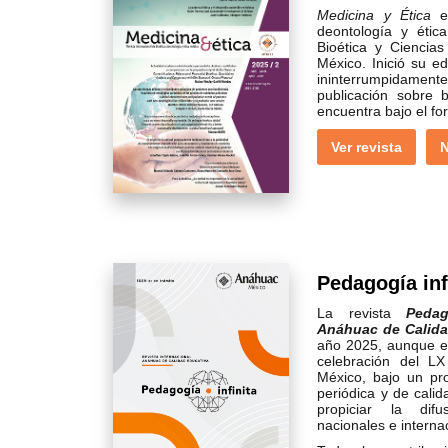
Medicina y Ética
es
deontología y étic
Bioética y Ciencia
México. Inició su e
ininterrumpidamen
publicación sobre 
encuentra bajo el fo
Ver revista
N
Pedagogía inf
La revista
Pedag
Anáhuac de Calida
año 2025, aunque el
celebración del LX
México, bajo un pro
periódica y de calida
propiciar la dif
nacionales e interna