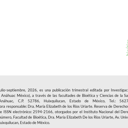
m
bioé
-septiembre, 2026, es una publicación trimestral editada por Investigac
Anáhuac México), a través de las facultades de Bioética y Ciencias de la Sa
áhuac, C.P. 52786, Huixquilucan, Estado de México, Tel.: 5627
tora responsable: Dra. María Elizabeth de los Ríos Uriarte. Reserva de Derecho
ISSN electrónico: 2594-2166, otorgados por el Instituto Nacional del Der
número, Facultad de Bioética, Dra. María Elizabeth De los Ríos Uriarte, Av. Uni
uixquilucan, Estado de México.