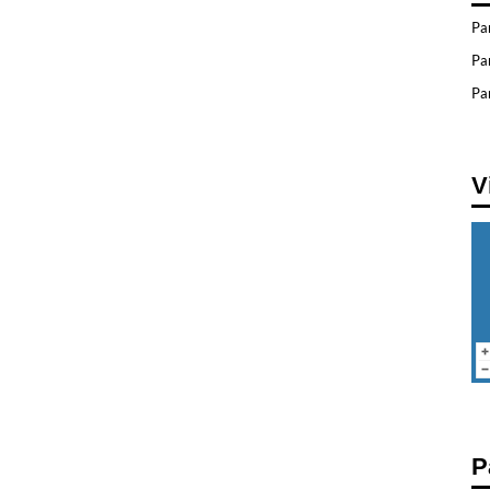
Pa
Pa
Par
V
P