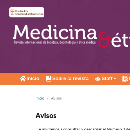
Inicio
Sobre la revista
Staff
Inicio
/
Avisos
Avisos
¡Te invitamos a consultar y descargar el Número 3 de