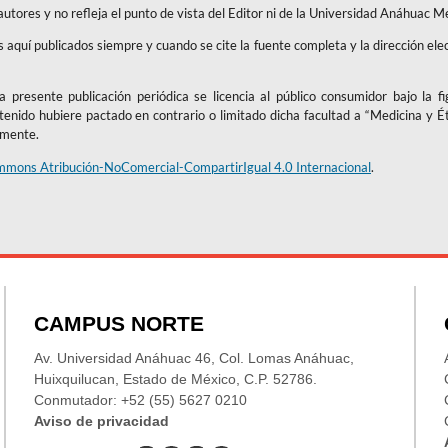
 autores y no refleja el punto de vista del Editor ni de la Universidad Anáhuac M
os aquí publicados siempre y cuando se cite la fuente completa y la dirección ele
 presente publicación periódica se licencia al público consumidor bajo la f
ntenido hubiere pactado en contrario o limitado dicha facultad a “Medicina y É
amente.
mmons Atribución-NoComercial-CompartirIgual 4.0 Internacional
.
CAMPUS NORTE
Av. Universidad Anáhuac 46, Col. Lomas Anáhuac,
Huixquilucan, Estado de México, C.P. 52786.
Conmutador: +52 (55) 5627 0210
Aviso de privacidad