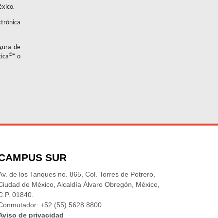
éxico.
ctrónica
igura de
©
tica
” o
CAMPUS SUR
Av. de los Tanques no. 865, Col. Torres de Potrero,
Ciudad de México, Alcaldía Álvaro Obregón, México,
C.P. 01840.
Conmutador: +52 (55) 5628 8800
Aviso de privacidad