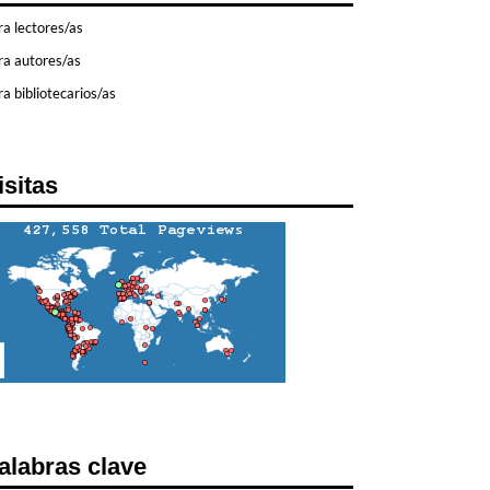
ra lectores/as
ra autores/as
a bibliotecarios/as
isitas
alabras clave