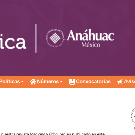
Políticas
Números
Convocatorias
Avis
 nuestra revista
Medicina y Ética,
recién publicado en este