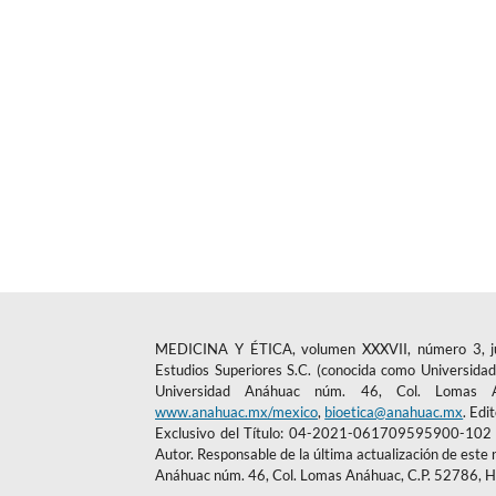
MEDICINA Y ÉTICA, volumen XXXVII, número 3, julio
Estudios Superiores S.C. (conocida como Universidad 
Universidad Anáhuac núm. 46, Col. Lomas An
www.anahuac.mx/mexico
,
bioetica@anahuac.mx
. Edi
Exclusivo del Título: 04-2021-061709595900-102 e 
Autor. Responsable de la última actualización de este 
Anáhuac núm. 46, Col. Lomas Anáhuac, C.P. 52786, H