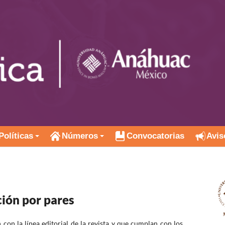
Políticas
Números
Convocatorias
Avis
ción por pares
n con la línea editorial de la revista y que cumplan con los