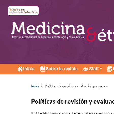
Inicio
Sobre la revista
Staff
Inicio
/
Políticas de revisión y evaluación por pares
Políticas de revisión y evalua
1.- El editor revisará que los artículos corresponda