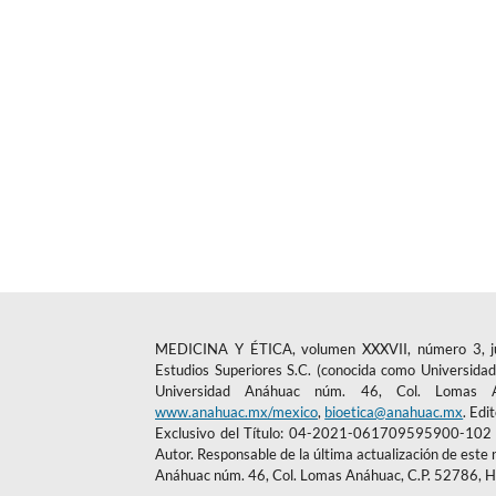
MEDICINA Y ÉTICA, volumen XXXVII, número 3, julio
Estudios Superiores S.C. (conocida como Universidad 
Universidad Anáhuac núm. 46, Col. Lomas An
www.anahuac.mx/mexico
,
bioetica@anahuac.mx
. Edi
Exclusivo del Título: 04-2021-061709595900-102 e 
Autor. Responsable de la última actualización de este 
Anáhuac núm. 46, Col. Lomas Anáhuac, C.P. 52786, H