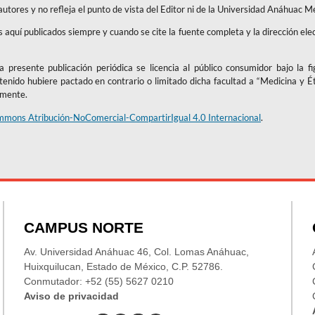
 autores y no refleja el punto de vista del Editor ni de la Universidad Anáhuac M
os aquí publicados siempre y cuando se cite la fuente completa y la dirección ele
 presente publicación periódica se licencia al público consumidor bajo la f
ntenido hubiere pactado en contrario o limitado dicha facultad a “Medicina y É
amente.
mmons Atribución-NoComercial-CompartirIgual 4.0 Internacional
.
CAMPUS NORTE
Av. Universidad Anáhuac 46, Col. Lomas Anáhuac,
Huixquilucan, Estado de México, C.P. 52786.
Conmutador: +52 (55) 5627 0210
Aviso de privacidad