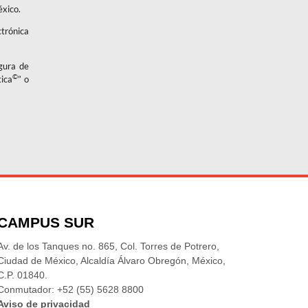
éxico.
ctrónica
igura de
©
tica
” o
CAMPUS SUR
Av. de los Tanques no. 865, Col. Torres de Potrero,
Ciudad de México, Alcaldía Álvaro Obregón, México,
C.P. 01840.
Conmutador: +52 (55) 5628 8800
Aviso de privacidad