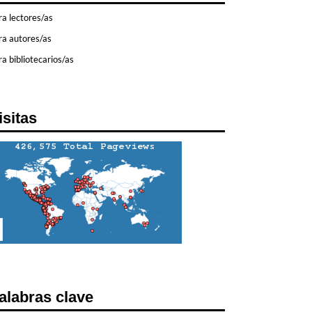
ra lectores/as
ra autores/as
a bibliotecarios/as
isitas
alabras clave