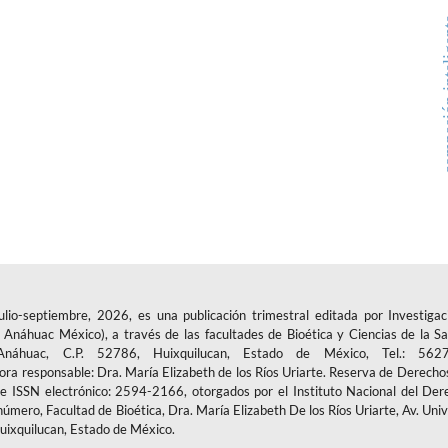
compasión
-septiembre, 2026, es una publicación trimestral editada por Investigac
Anáhuac México), a través de las facultades de Bioética y Ciencias de la Sa
áhuac, C.P. 52786, Huixquilucan, Estado de México, Tel.: 5627
tora responsable: Dra. María Elizabeth de los Ríos Uriarte. Reserva de Derecho
ISSN electrónico: 2594-2166, otorgados por el Instituto Nacional del Der
número, Facultad de Bioética, Dra. María Elizabeth De los Ríos Uriarte, Av. Uni
uixquilucan, Estado de México.