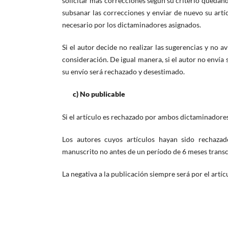
solicitar más correcciones según su criterio quedand
subsanar las correcciones y enviar de nuevo su artí
necesario por los dictaminadores asignados.
Si el autor decide no realizar las sugerencias y no a
consideración. De igual manera, si el autor no envía 
su envío será rechazado y desestimado.
c) No publicable
Si el artículo es rechazado por ambos dictaminadores, 
Los autores cuyos artículos hayan sido rechaz
manuscrito no antes de un período de 6 meses transcur
La negativa a la publicación siempre será por el artíc