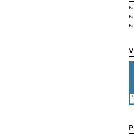
Pa
Pa
Par
V
P