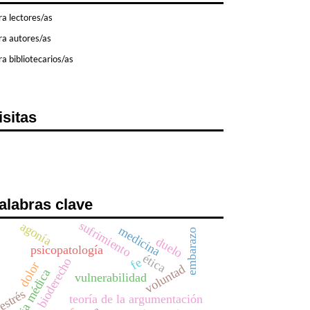
ra lectores/as
ra autores/as
a bibliotecarios/as
isitas
alabras clave
sufrimiento
agonía
medicina
embarazo
duelo
psicopatología
ética
bioderecho
fe
dolor
voluntad
violencia médica
vulnerabilidad
estrés
teoría de la argumentación