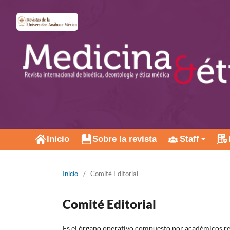
Inicio
Sobre la revista
Staff
Inicio
/
Comité Editorial
Comité Editorial
Es el órgano operativo compuesto por académicos rec