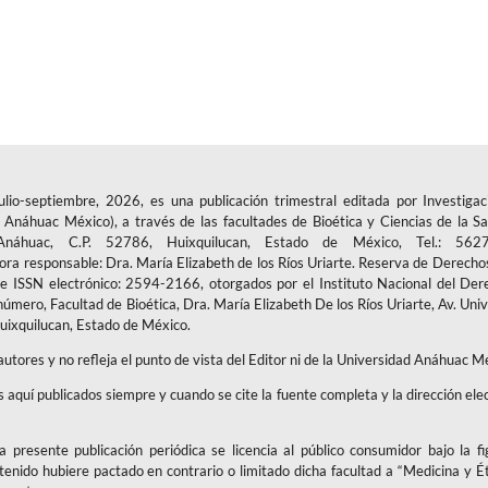
-septiembre, 2026, es una publicación trimestral editada por Investigac
Anáhuac México), a través de las facultades de Bioética y Ciencias de la Sa
áhuac, C.P. 52786, Huixquilucan, Estado de México, Tel.: 5627
tora responsable: Dra. María Elizabeth de los Ríos Uriarte. Reserva de Derecho
ISSN electrónico: 2594-2166, otorgados por el Instituto Nacional del Der
número, Facultad de Bioética, Dra. María Elizabeth De los Ríos Uriarte, Av. Uni
uixquilucan, Estado de México.
 autores y no refleja el punto de vista del Editor ni de la Universidad Anáhuac M
os aquí publicados siempre y cuando se cite la fuente completa y la dirección ele
 presente publicación periódica se licencia al público consumidor bajo la f
ntenido hubiere pactado en contrario o limitado dicha facultad a “Medicina y É