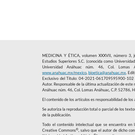
MEDICINA Y ÉTICA, volumen XXXVII, número 3, julio
Estudios Superiores S.C. (conocida como Universidad 
Universidad Anáhuac núm. 46, Col. Lomas An
www.anahuac.mx/mexico
,
bioetica@anahuac.mx
. Edi
Exclusivo del Título: 04-2021-061709595900-102 e 
Autor. Responsable de la última actualización de este 
Anáhuac núm. 46, Col. Lomas Anáhuac, C.P. 52786, H
El contenido de los artículos es responsabilidad de los
Se autoriza la reproducción total o parcial de los text
de la publicación.
Todo el contenido intelectual que se encuentra en la
©
Creative Commons
, salvo que el autor de dicho co
©