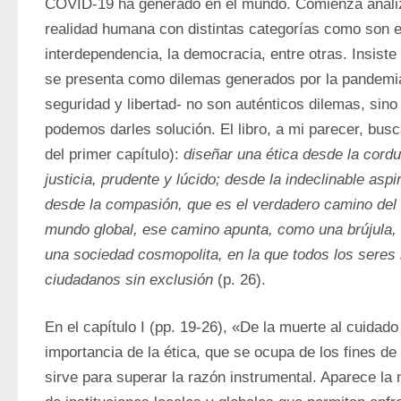
COVID-19 ha generado en el mundo. Comienza analiza
realidad humana con distintas categorías como son el c
interdependencia, la democracia, entre otras. Insiste
se presenta como dilemas generados por la pandemia
seguridad y libertad- no son auténticos dilemas, sino
podemos darles solución. El libro, a mi parecer, busca
del primer capítulo): 
diseñar una ética desde la cordur
justicia, prudente y lúcido; desde la indeclinable aspir
desde la compasión, que es el verdadero camino del
mundo global, ese camino apunta, como una brújula, h
una sociedad cosmopolita, en la que todos los seres
ciudadanos sin exclusión
 (p. 26).
En el capítulo I (pp. 19-26), «De la muerte al cuidado 
importancia de la ética, que se ocupa de los fines de
sirve para superar la razón instrumental. Aparece la 