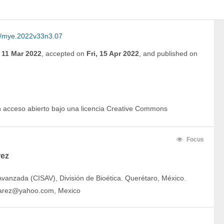
/mye.2022v33n3.07
, 11 Mar 2022
,
accepted on
Fri, 15 Apr 2022
,
and
published on
en acceso abierto bajo una licencia Creative Commons
Focus
rez
Avanzada (CISAV), División de Bioética. Querétaro, México.
lvarez@yahoo.com, Mexico