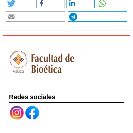
Universidad; 1995.
Calipari M. El principio de lo éticamente adecuado en el uso de
medios de preservación de la vida: entre el encarnizamiento
terapéutico y el abandono del paciente. Vida y ética [Internet]
2008 [consultado 1 de noviembre de 2023]; 9(2):163-174.
Disponible en:
https://repositorio.uca.edu.ar/bitstream/123456789/1558/1/prin
cipio-eticamente-adecuado-uso-medios.pdf
Halioua B, Marmor M. The eyes of the angel of death: Ophthalmic
experiments of Josef Mengele. Survey of Ophthalmology. 2020
[consultado 1 de noviembre de 2023]; 65(6):744-748. Disponible
en:
https://doi.org/10.1016/j.survophthal.2020.04.007
Redes sociales
Weindling P, von Villiez A, Loewenau A, Farron N. The victims of
unethical human experiments and coerced research under
National Socialism. Endeavour. 2016 [consultado 03 de
noviembre de 2023]; 40(1):1-6. Disponible en:
https://doi.org/10.1016/j.endeavour.2015.10.005