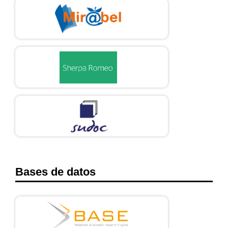
https://doi.org/10.30444/CB.92
López E. La culpa fue de Hipócrates. Aten Primaria. 2004
[consultado 08 de noviembre de 2023]; 34(9): 482-483.
Disponible en:
https://www.elsevier.es/es-revista-atencion-
primaria-27-articulo-la-culpa-fue-hipocrates-13069037
Cortés M, Rodríguez J, Rodríguez M, del Río J, Vigil P. Año
Internacional de Aristóteles: recordando los aportes a la medicina
y a la biología humana de esta gran polímata. Rev. méd. Chile.
2016 [consultado 08 de noviembre de 2023]; 144(11):1497-1501.
Disponible en:
http://doi.org/10.4067/S0034-
98872016001100021
Bases de datos