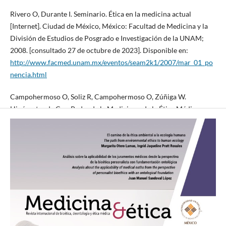
Rivero O, Durante I. Seminario. Ética en la medicina actual
[Internet]. Ciudad de México, México: Facultad de Medicina y la
División de Estudios de Posgrado e Investigación de la UNAM;
2008. [consultado 27 de octubre de 2023]. Disponible en:
http://www.facmed.unam.mx/eventos/seam2k1/2007/mar_01_po
nencia.html
Campohermoso O, Soliz R, Campohermoso O, Zúñiga W.
Hipócrates de Cos, Padre de la Medicina y de la Ética Médica
Hippocrates, Father of Medicine and Medical Ethics. Cuad. -
Hosp. Clín. 2014 [consultado 27 de octubre de 2023]; 55(4):59-68.
Disponible en:
https://www.researchgate.net/publication/343576441_Hipocrate
s_de_Cos_Padre_de_la_Medicina_y_de_la_Etica_Medica_Hippocra
tes_Father_of_Medicine_and_Medical_Ethics
Patiño J. El juramento hipocrático. Rev Colomb Cir. 2005
[consultado 27 de octubre de 2023]; 20(2): 62-64. Disponible en: