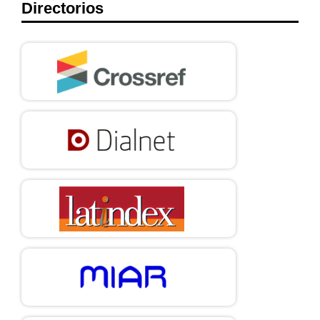
Directorios
Jaramillo J. Evolución de la medicina: pasado, presente y futuro,
AMC. 2001 [consultado 06 de noviembre de 2023]; 43(3):104-
113. Disponible en:
https://doi.org/10.51481/amc.v43i3.64
Herranz G. Una fórmula para hoy del Juramento de Hipócrates
[Internet]. España: Unidad de Humanidades y Ética Médica,
Universidad de Navarra; 2002 [consultado 08 de noviembre de
2023]. Disponible en:
https://www.unav.edu/web/unidad-de-
humanidades-y-etica-medica/material-de-bioetica/una-formula-
para-hoy-del-juramento-de-hipocrates#gsc.tab=0
Dugast A. Jérôme Lejeune La libertad del sabio. Madrid:
Encuentro; 2020: 189.
Postigo E. Transhumanismo, mejoramiento humano y desafíos
bioéticos de las tecnologías emergentes para el siglo XXI.
Cuadernos de bioética. 2021 [consultado 08 de noviembre de
2023]; 32(105):133-139. Disponible en: