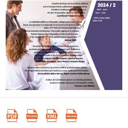
http://www.scielo.org.co/scielo.php?
script=sci_arttext&pid=S2011-75822005000200001
Herranz G. Juramento Hipocrático [Internet]. Pamplona, Navarra.
España: Unidad de Humanidades y Ética Médica, Universidad de
Navarra; 2002 [consultado 27 de octubre de 2023]. Disponible en:
https://www.unav.edu/web/unidad-de-humanidades-y-etica-
medica/material-de-bioetica/juramento-hipocratico#gsc.tab=0
Sgreccia, E. Manual de Bioética. Tomo I. Fundamentos y ética
biomédica. 1a ed. Madrid: Biblioteca de Autores Cristianos; 2009:
73.
Rodríguez B. Juro por Apolo. Thamyris, n. s. 2010 [consultado 27
de octubre de 2023]; 1:85-97. Disponible en:
http://www.thamyris.uma.es/APOLO.pdf
Gargantilla P, Arroyo N, Pintor E. ¿Higiea o Panacea?. FEM. 2015
[consultado 28 de octubre de 2023]; 18(6):373. Disponible en:
http://scielo.isciii.es/scielo.php?script=sci_arttext&pid=S2014-