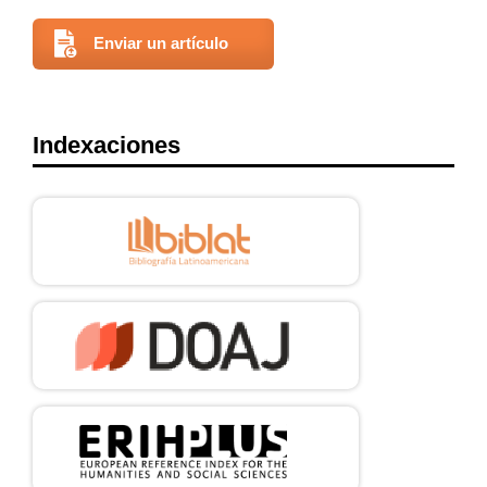
Enviar un artículo
Lichterman B. Nazi Medicine and the Nuremberg Trials: From
Medical War Crimes to Informed Consent. BMJ. 2005 [consultado
04 de noviembre de 2023]; 331(7513):408. Disponible en:
https://www.ncbi.nlm.nih.gov/pmc/articles/PMC1184263/
Indexaciones
Miranda A, Torres F. Ética de la investigación médica. Rev. S. And.
Traum. y Ort., 2008 [consultado 4 de noviembre de 2023];
26(1/2):119-122. Disponible en:
https://www.elsevier.es/index.php?p=revista&pRevista=pdf-
simple&pii=13134519&r=130
Leaning J. Medicine and international humanitarian law. Law
provides norms that must guide doctors in war and peace. BMJ.
1999 [consultado 5 de noviembre de 2023]; 319(7207):393-394.
Disponible en:
https://doi.org/10.1136/bmj.319.7207.393
Asociación Médica Mundial. DECLARACIÓN DE GINEBRA
[Internet]. 2022 [consultado 06 de noviembre de 2023].