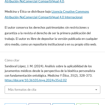
Atribución-NoComercial-CompartirIgual 4.0
.
los Derechos Humanos [Internet]. 2015. [consultado 28 de
octubre de 2023]. Disponible en:
Medicina y Ética se distribuye bajo
Licencia Creative Commons
https://www.un.org/es/documents/udhr/UDHR_booklet_SP_web.
Atribución-NoComercial-CompartirIgual 4.0 Internacional
.
pdf
El autor conserva los derechos patrimoniales sin restricciones y
Organización Mundial de la Salud. ¿Cómo define la OMS la salud?
garantiza a la revista el derecho de ser la primera publicación del
[Internet] 2023 [consultado 28 de octubre de 2023]. Disponible
trabajo. El autor es libre de depositar la versión publicada en cualquier
en:
https://www.who.int/es/about/frequently-asked-questions
otro medio, como un repositorio institucional o en su propio sitio web.
Lorenzo D. La espiritualidad en la humanización de la asistencia
sanitaria. 2018 [consultado 30 de octubre de 2023]; 8:1-11.
Cómo citar
Disponible en:
https://doi.org/10.14422/rib.i08.y2018.007
Sandoval López, J. M. (2024). Análisis sobre la aplicabilidad de los
juramentos médicos desde la perspectiva de la bioética personalista
Berti B. Los principios de la Bioética Bioethic’s principles,
con fundamentación ontológica.
Medicina Y Ética
,
35
(2), 328-373.
Prudentia Iuris, 2015 [consultado 31 de octubre de 2023];
https://doi.org/10.36105/mye.2024v35n2.02
79:269-280. Disponible en:
Más formatos de cita
https://www.corteidh.or.cr/tablas/r34847.pdf
Pérez R. Responsabilidad Civil del Médico. Buenos Aires: