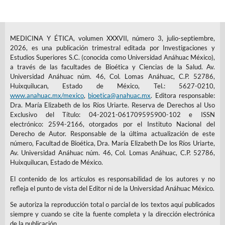
MEDICINA Y ÉTICA, volumen XXXVII, número 3, julio-septiembre,
2026, es una publicación trimestral editada por Investigaciones y
Estudios Superiores S.C. (conocida como Universidad Anáhuac México),
a través de las facultades de Bioética y Ciencias de la Salud. Av.
Universidad Anáhuac núm. 46, Col. Lomas Anáhuac, C.P. 52786,
Huixquilucan, Estado de México, Tel.: 5627-0210,
www.anahuac.mx/mexico
,
bioetica@anahuac.mx
. Editora responsable:
Dra. María Elizabeth de los Ríos Uriarte. Reserva de Derechos al Uso
Exclusivo del Título: 04-2021-061709595900-102 e ISSN
electrónico: 2594-2166, otorgados por el Instituto Nacional del
Derecho de Autor. Responsable de la última actualización de este
número, Facultad de Bioética, Dra. María Elizabeth De los Ríos Uriarte,
Av. Universidad Anáhuac núm. 46, Col. Lomas Anáhuac, C.P. 52786,
Huixquilucan, Estado de México.
El contenido de los artículos es responsabilidad de los autores y no
refleja el punto de vista del Editor ni de la Universidad Anáhuac México.
Se autoriza la reproducción total o parcial de los textos aquí publicados
siempre y cuando se cite la fuente completa y la dirección electrónica
de la publicación.