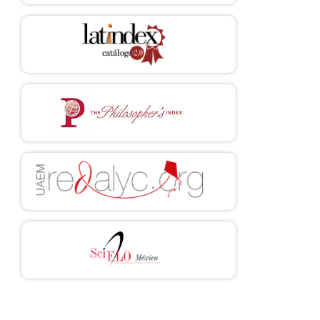
Disponible en:
https://www.wma.net/es/policies-
post/declaracion-de-ginebra/
Ferrer M, Pastor L. Génesis y uso del término “pre-embrión” en la
literatura científica actual. pebi. 1998 [consultado 06 de
noviembre de 2023]; 2(2):1-27. Disponible en:
https://personaybioetica.unisabana.edu.co/index.php/personaybio
etica/article/view/600
Echeverría D. El derecho al honor, la honra y buena reputación:
antecedentes y regulación constitucional en el ecuador. Revista de
derecho. 2020 [consultado 6 de noviembre de 2023]; 9(1): 209-
230. Disponible en:
https://doi.org/10.31207/ih.v9i1.228
Hoyos I. El juramento y el deber derecho de honrar el nombre de
Dios. Díkaion. 1995 [consultado 07 de noviembre de 2023];
4:106-118. Disponible en:
https://dikaion.unisabana.edu.co/index.php/dikaion/article/view/2
30