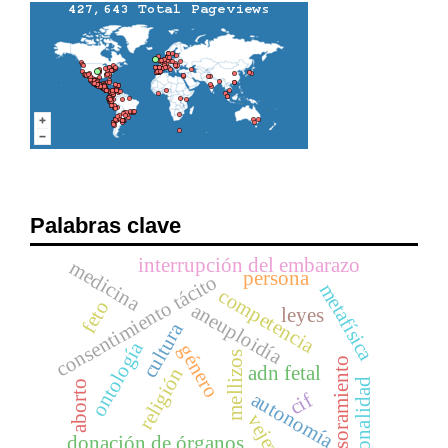
Palabras clave
interrupción del embarazo
medicina
persona
consentimiento tácito
metafísica
competencia
feto
aneuploidía
leyes
cultura
ontología
género
mellizos
asesoramiento
adn fetal
religión
racionalidad
aborto
autonomía
cif
vejez
donación de órganos