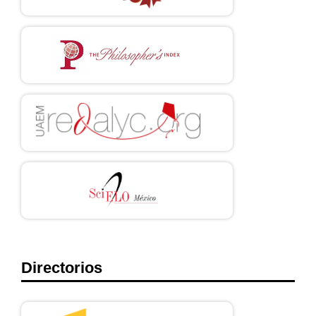
https://revistas.anahuac.mx/bioetica/issue/
view/98
Pérez Bermejo M. El debate en bioética. El personalismo en el
pensamiento de Elio Sgreccia. Entrevista a Elio Sgreccia. Med
Ética Rev Int Bioét Deontol Ética Médica. 2018; 29(1):143–58.
Disponible en:
https://revistas.anahuac.mx/index.php/bioetica/issue/view/98/Vol
%2029%201
Gavlik Mendes MW. Atualidade da bioética personalista
ontologicamente fundada. Visão atual e reflexões com vista a sua
maior expansão. Roma: APRA; 2024.
Directorios