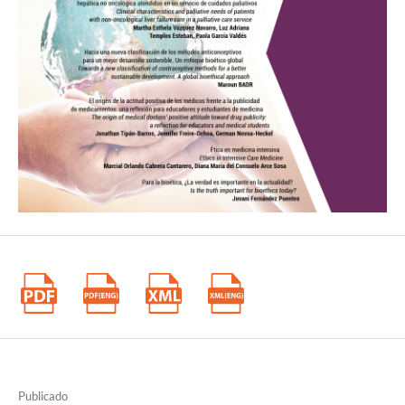
Gómez-Tatay L, Hernández-Andreu JM, Aznar J. A personalist
ontological approach to synthetic biology. Bioethics. 2016;
30(6):397–406.
https://doi.org/10.1111/bioe.12230
DOI:
https://doi.org/10.1111/bioe.12230
Giglio F. Bioethical perspective of ontologically-based
personalism. Bioeth Upda- te. 2017; 3(1):59–73.
http://dx.doi.org/10.1016/j.bioet.2017.01.001
DOI:
https://doi.org/10.1016/j.bioet.2017.01.001
Gómez-Tatay L, Hernández-Andreu JM, Aznar J. The conception of
synthetic entities from a personalist perspective. Sci Eng Ethics.
2017; 25(1):97–111.
https://doi.org/10.1007/s11948-017-9994-z
DOI:
https://doi.org/10.1007/s11948-017-9994-z
Sanches MA, Cunha TR, Siqueira SS, Siqueira JE. Perspectivas
bioéticas sobre tomada de decisão em tempos de pandemia. Rev
Bioét. 2020; 28(3):410–7.
https://doi.org/10.1590/1983-
Publicado