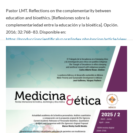
Pastor LMT. Reflections on the complementarity between
education and bioethics. [Reflexiones sobre la
complementariedad entre la educación y la bioética]. Opción.
2016; 32:768–83. Disponible en:
https://produccioncientificaluz.org/index.php/opcion/article/view
/22072
Sanches MA, Monteiro TM. Visões antropológicas divergentes em
artigos científicos de bioética no Brasil. Pers Bioét. 2019;
23(1):64–83.
https://doi.org/10.5294/pebi.2019.23.1.5
DOI:
https://doi.org/10.5294/pebi.2019.23.1.5
Gómez-Tatay L. Ethical issues of synthetic biology: a personalist
perspective (Tesis doctoral) [Internet]. Valencia: Universidad
Católica de Valencia San Vicente Mártir; 2019. Disponible en:
https://riucv.ucv.es/bitstream/handle/20.500.12466/384/Tesis%2
0LUCIA%20G%C3%93MEZ%20TATAY.pdf?
sequence=1&isAllowed=y