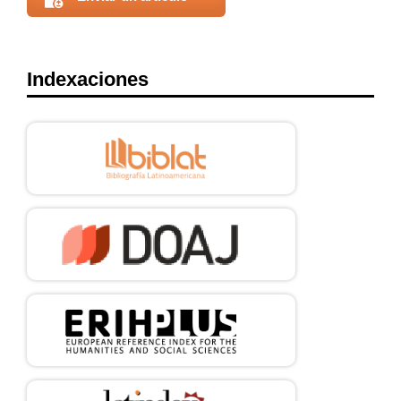
24. Echeverría J. Innovation and values: a European perspective.
First [edition]. Reno, Nevada: Center for Basque Studies; 2014.
25. García Uribe JC, Augusto Bedoya O, Arteaga A. La técnica y la
Indexaciones
tecnología no son culpables de la deshumanización del cuidado de
enfermería. Index Enferm. 2024; 10:e14789. DOI:
https://doi.org/10.58807/indexenferm20246883
26. Stengers I. La propuesta cosmopolítica. Pléyade. 2014;
(14):17–41. Disponible en:
https://www.revistapleyade.cl/index.php/OJS/article/view/159
27. Botero Bernal A. El capitalismo y el sueño. revfil [Internet].
2020 [citado 13 de mayo de 2024]; 20(1). Disponible en:
https://revistas.uis.edu.co/index.php/revistafilosofiauis/article/vie
w/11640
DOI:
https://doi.org/10.18273/revfil.v20n1-2021001
28. Preciado PB. Testo yonqui: sexo, drogas y biopolítica.
Barcelona: Editorial Anagrama; 2020.