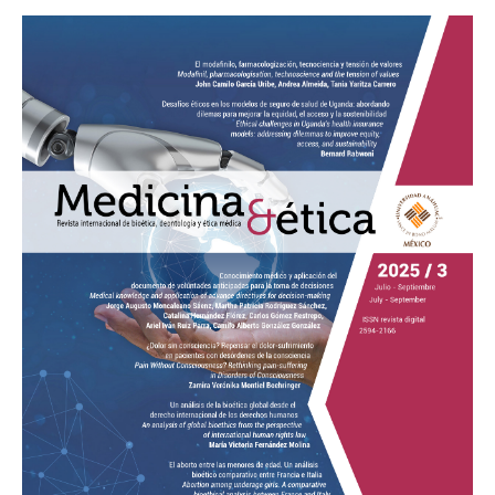
Excessive Sleepiness Associated With Obstructive Sleep
Apnoea/Hypopnoea Syndrome and Shift Work Sleep Disorder.
CNS Drugs [Internet]. 2005 [citado 20 de mayo de 2023];
19(9):785–803. Disponible en:
http://link.springer.com/10.2165/00023210-200519090-00005
DOI:
https://doi.org/10.2165/00023210-200519090-00005
5. Franke AG, Gränsmark P, Agricola A, Schühle K, Rommel T,
Sebastian A, et al. Methylphenidate, modafinil, and caffeine for
cognitive enhancement in chess: A double-blind, randomised
controlled trial. European Neuropsychopharmacology. 2017 Mar;
27(3):248–60.
https://doi.org/10.1016/j.euroneuro.2017.01.006
DOI:
https://doi.org/10.1016/j.euroneuro.2017.01.006
6. Haghighi M, Jahangard L, Meybodi AM, Shayganfard M,
Ahmadpanah M, Faryadres M, et al. Influence of modafinil on
early ejaculation. Results from a double-blind randomized clinical
trial. Journal of Psychiatric Research [Internet]. 2022 [citado 20
de mayo de 2023]; 146:264–71. Disponible en: