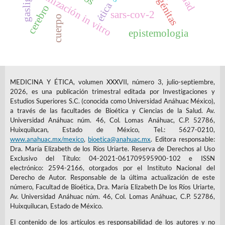
fertilización in vitro
ética
cerebro
sars-cov-2
cuerpo
epistemologia
MEDICINA Y ÉTICA, volumen XXXVII, número 3, julio-septiembre,
2026, es una publicación trimestral editada por Investigaciones y
Estudios Superiores S.C. (conocida como Universidad Anáhuac México),
a través de las facultades de Bioética y Ciencias de la Salud. Av.
Universidad Anáhuac núm. 46, Col. Lomas Anáhuac, C.P. 52786,
Huixquilucan, Estado de México, Tel.: 5627-0210,
www.anahuac.mx/mexico
,
bioetica@anahuac.mx
. Editora responsable:
Dra. María Elizabeth de los Ríos Uriarte. Reserva de Derechos al Uso
Exclusivo del Título: 04-2021-061709595900-102 e ISSN
electrónico: 2594-2166, otorgados por el Instituto Nacional del
Derecho de Autor. Responsable de la última actualización de este
número, Facultad de Bioética, Dra. María Elizabeth De los Ríos Uriarte,
Av. Universidad Anáhuac núm. 46, Col. Lomas Anáhuac, C.P. 52786,
Huixquilucan, Estado de México.
El contenido de los artículos es responsabilidad de los autores y no