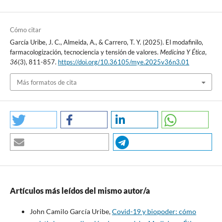
15. Clinicalc.com. Modafinil Drug Usage Statistics, United States,
2013-2020. Disponible en:
Cómo citar
https://clincalc.com/DrugStats/Drugs/Modafinil
García Uribe, J. C., Almeida, A., & Carrero, T. Y. (2025). El modafinilo,
farmacologización, tecnociencia y tensión de valores.
Medicina Y Ética
,
16. Corte del circuito de Richmond. La Commonwealth de
36
(3), 811-857.
https://doi.org/10.36105/mye.2025v36n3.01
Virginia demanda camapaña de veinte años viola la Ley de
Protección del Consumidor de Virginia, Va. Code §§ 59.1-196 a
Más formatos de cita
59.1-207. [Internet]. 2019. Disponible en:
https://www.oag.state.va.us/consumer-
protection/files/Lawsuits/Teva-Pharmaceuticals-and-cephalon-
Complaint.pdf
17. Corte del distrito de Columbia. Complaint for injuctive relief.
2008.
18. Bermejo D. Modafinilo, así es la droga inteligente que triunfa
Artículos más leídos del mismo autor/a
entre los estudiantes. El Mundo; 2017.
John Camilo García Uribe,
Covid-19 y biopoder: cómo
19. Sáez R. Evolución humana: Prehistoria y origen de la