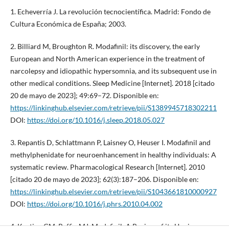
1. Echeverría J. La revolución tecnocientífica. Madrid: Fondo de
Cultura Económica de España; 2003.
2. Billiard M, Broughton R. Modafinil: its discovery, the early
European and North American experience in the treatment of
narcolepsy and idiopathic hypersomnia, and its subsequent use in
other medical conditions. Sleep Medicine [Internet]. 2018 [citado
20 de mayo de 2023]; 49:69–72. Disponible en:
https://linkinghub.elsevier.com/retrieve/pii/S1389945718302211
DOI:
https://doi.org/10.1016/j.sleep.2018.05.027
3. Repantis D, Schlattmann P, Laisney O, Heuser I. Modafinil and
methylphenidate for neuroenhancement in healthy individuals: A
systematic review. Pharmacological Research [Internet]. 2010
[citado 20 de mayo de 2023]; 62(3):187–206. Disponible en:
https://linkinghub.elsevier.com/retrieve/pii/S1043661810000927
DOI:
https://doi.org/10.1016/j.phrs.2010.04.002
4. Keating GM, Raffin MJ. Modafinil: A Review of its Use in