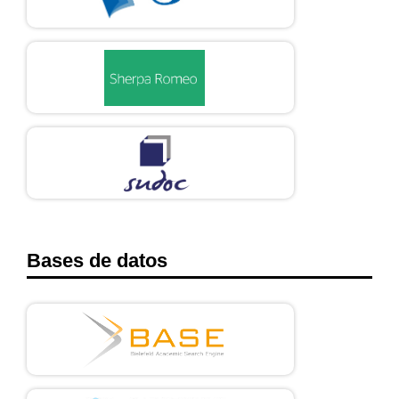
5482.154976
DOI:
https://doi.org/10.4103/1793-5482.154976
37. García Uribe JC. Propiedad intelectual, patentes y salud: una
mirada desde la Bioética. Rev latinoam bioet. 2021; 21(2):25–40.
https://doi.org/10.18359/rlbi.5076
DOI:
https://doi.org/10.18359/rlbi.5076
38. Gracia Guillén D, Cortina Orts A. La cuestión del valor.
Madrid: Real Academia de Ciencias Morales y Políticas; 2011.
39. García Uribe JC, Lopera Jaramillo DM. Valor para cuidar y
cuidado como valor. CES Enf. 2024; 5(1):49–55.
https://doi.org/10.21615/cesenferm.7522
DOI:
Bases de datos
https://doi.org/10.21615/cesenferm.7522
40. Gracia D. Valor y precio. Madrid: Triacastela; 2013.
41. Gracia Guillén D. Como arqueros al blanco: estudios de
bioética. España: Triacastela; 2004.