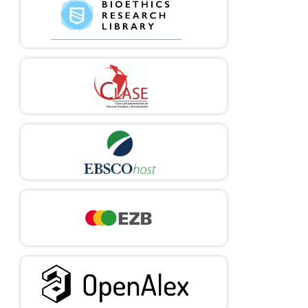
42. Maumus M. Bioethics in Practice - The Ethics of Opiate Use
and Misuse from a Hospitalist’s Perspective. Ochsner J. 2015;
15(2):124–6.
43. García Uribe JC, Rico Areiza LF. La automatización laboral:
una perspectiva fenomenológica e histórica. Jangwa Pana. 2022;
21(3):182–91.
https://doi.org/10.21676/16574923.4730
DOI:
https://doi.org/10.21676/16574923.4730