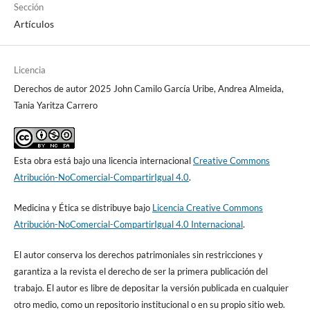
11. OoiT, Wong SH, See B. Modafinil as a Stimulant for Military
Sección
Aviators. Aerospace Medicine and Human Performance
Artículos
[Internet]. 2019 [citado 20 de mayo de 2023]; 90(5):480–3.
Disponible en:
Licencia
https://www.ingentaconnect.com/content/10.3357/AMHP.5298.2
019
DOI:
https://doi.org/10.3357/AMHP.5298.2019
Derechos de autor 2025 John Camilo García Uribe, Andrea Almeida,
Tania Yaritza Carrero
12. Caldwell JA, Mallis MM, Caldwell JL, Paul MA, Miller JC, Neri
DF. Fatigue Countermeasures in Aviation. aviat space environ
med [Internet]. 2009 [citado 20 de mayo de 2023]; 80(1):29–59.
Esta obra está bajo una licencia internacional
Creative Commons
Disponible en:
Atribución-NoComercial-CompartirIgual 4.0
.
https://asma.kglmeridian.com/view/journals/asem/80/1/article-
p29.xml
DOI:
https://doi.org/10.3357/ASEM.2435.2009
Medicina y Ética se distribuye bajo
Licencia Creative Commons
Atribución-NoComercial-CompartirIgual 4.0 Internacional
.
13. Sample I, Evan R. MoD bought thousands of stay awake pills in
advance of war in Iraq. The Guardian; 2004.
El autor conserva los derechos patrimoniales sin restricciones y
garantiza a la revista el derecho de ser la primera publicación del
14. Reuters Staff. Cephalon dice fármaco Nuvigil ayuda a tratar el
trabajo. El autor es libre de depositar la versión publicada en cualquier
“jet lag.” Reuters; 2009.
otro medio, como un repositorio institucional o en su propio sitio web.