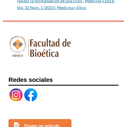
resistir la normalización de una crisis
,
Medicina y Ética:
compasión. Córdoba: Almuzara; 2019.
Vol. 32 Núm. 1 (2021): Medicina y Ética
20. Carbonell E, Sala R. Planeta humano. Barcelona: Ediciones
Península; 2000.
21. Rodríguez González M. Filosofía de la mente. Primera edición.
Madrid: Ediciones Complutense; 2021.
22. Mattarollo L. ¿Es la tecnología valorativamente neutral?
Interpretaciones y respuestas desde el pragmatismo de John
Dewey. RV. 2022; (30):189–219.
https://doi.org/10.15174/rv.v15i30.587
DOI:
Redes sociales
https://doi.org/10.15174/rv.v15i30.587
23. Uribe JCG, Ovalle JLV, Cruz VAV. Care Units or Intensive Care
Units? Cultura de los Cuidados. 2024; 3(69):67–79.
https://doi.org/10.14198/cuid.26486
DOI:
https://doi.org/10.14198/cuid.26486
Enviar un artículo