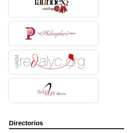
29. Han BC. La sociedad del cansancio. Segunda edición ampliada.
Barcelona: Herder; 2020.
30. Sunder Rajan K. Biocapital: The Constitution of Postgenomic
Life [Internet]. Duke University Press; 2006 [citado 16 de enero de
2025]. Disponible en:
http://read.dukeupress.edu/books/book/1061/BiocapitalThe-
Constitution-of-Postgenomic-Life
DOI:
https://doi.org/10.1515/9780822388005
31. Berardi F. La fábrica de la infelicidad: nuevas formas de
trabajo y movimiento global. Madrid: Traficantes de sueños; 2003.
32. García Uribe, John. Hermenéutica del burnout. Revista
Colombiana de Bioética. 2023; 18(1):1–16.
https://doi.org/10.18270/rcb.v18i1.4335
DOI:
https://doi.org/10.18270/rcb.v18i1.4335
Directorios
33. Rojas Estapé M. Cómo hacer que te pasen cosas buenas: