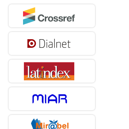
entiende tu cerebro, gestiona tus emociones, mejora tu vida.
Barcelona: Espasa; 2023.
34. Garcia JC, Arteaga A. Allostatic load and physiological
responses to work stress: an integrative review. Rev Bras Med
Trab. 2023; 21(04):01–9.
https://doi.org/10.47626/1679-4435-
2023-945
DOI:
https://doi.org/10.47626/1679-4435-2023-945
35. Soria V, Uribe J, Salvat-Pujol N, Palao D, Menchón JM, Labad J.
Psiconeuroinmunología de los trastornos mentales. Revista de
Psiquiatría y Salud Mental [Internet]. 2018 [citado 28 de
septiembre de 2023]; 11(2):115–24. Disponible en:
https://linkinghub.elsevier.com/retrieve/pii/S1888989117301003
DOI:
https://doi.org/10.1016/j.rpsm.2017.07.006
36. Kemp W, Bashir A, Dababneh H, Cohen-Gadol A. Cushing’s
ulcer: Further reflections. Asian J Neurosurg [Internet]. 2015
[citado 28 de septiembre de 2023]; 10(02):87–94. Disponible en:
http://www.thieme-connect.de/DOI/DOI?10.4103/1793-