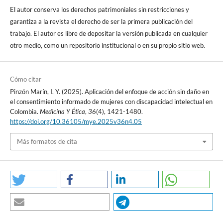
de México: Editorial El Manual Moderno; 2015.
El autor conserva los derechos patrimoniales sin restricciones y
garantiza a la revista el derecho de ser la primera publicación del
20. Lezak MD, Howieson DB, Bigler ED, Tranel D.
trabajo. El autor es libre de depositar la versión publicada en cualquier
Neuropsychological Assessment. 5th ed. Oxford: Oxford
otro medio, como un repositorio institucional o en su propio sitio web.
University Press; 2012.
21. Ministerio de Salud y Protección Social. Orientaciones
Cómo citar
técnicas para la implementación del consentimiento informado
Pinzón Marín, I. Y. (2025). Aplicación del enfoque de acción sin daño en
para personas con discapacidad, en el marco de los derechos
el consentimiento informado de mujeres con discapacidad intelectual en
sexuales y derechos reproductivos. Bogotá: MinSalud; 2018.
Colombia.
Medicina Y Ética
,
36
(4), 1421-1480.
https://doi.org/10.36105/mye.2025v36n4.05
22. Consejo Nacional para Prevenir la Discriminación. Nada
Más formatos de cita
sobre nosotros sin nosotros: La convención de Naciones Unidas
sobre discapacidad y la gestión civil de derechos. México:
CONAPRED; 2016.
23. Oliver M. The Politics of Disablement. London: Macmillan
Press; 1990. DOI:
https://doi.org/10.1007/978-1-349-20895-1
24. Palacios A. El modelo social de discapacidad: orígenes,