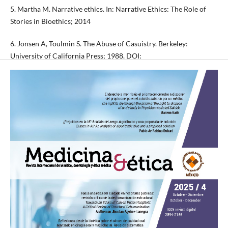
5. Martha M. Narrative ethics. In: Narrative Ethics: The Role of
Stories in Bioethics; 2014
6. Jonsen A, Toulmin S. The Abuse of Casuistry. Berkeley:
University of California Press; 1988. DOI:
https://doi.org/10.1525/9780520352797
7. Jonas H. El principio de responsabilidad. Ensayo de una ética
para la civilización tecnológica. Barcelona: Herder Editorial;
2004.
8. Pellegrino E, Thomasma D. For the patient’s good: the
restoration of beneficence of the healing professions. New York:
Oxford University Press; 1988.
9. Wallace M. From Principle to Practice. A User’s Guide to Do No
Harm. Cambridge: Collaborative Learning Projects (CDA).
Disponible en:
https://www.cdacollaborative.org/?
smd_process_download=1&download_id=3948