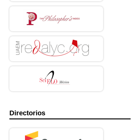
2902/34639
33. Beauchamp T, Childress J. Principles of Biomedical Ethics. 7th
ed. New York: Oxford University Press; 2012.
34. Organización de las Naciones Unidas (ONU). Convención
Internacional sobre los Derechos de las Personas con
Discapacidad; 2006.
35. Martínez J. Los ajustes razonables como medida de
integración laboral de las personas con discapacidad. Rev
Derecho. 2022; 23(1):187-211.
Directorios