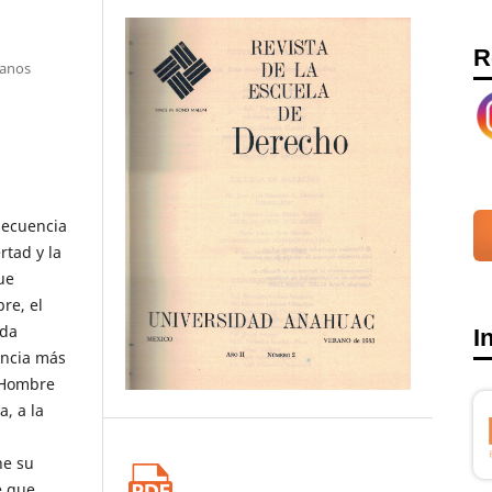
R
canos
secuencia
rtad y la
ue
re, el
ida
I
encia más
l Hombre
a, a la
ne su
e que