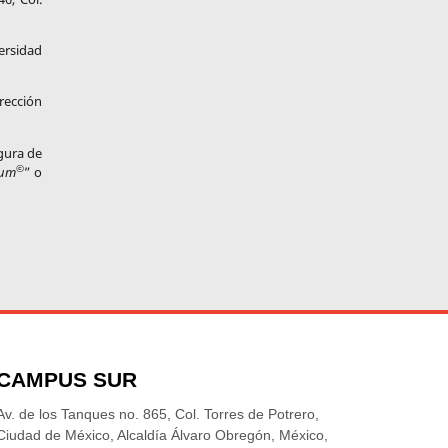
ersidad
rección
igura de
©
tum
” o
CAMPUS SUR
Av. de los Tanques no. 865, Col. Torres de Potrero,
Ciudad de México, Alcaldía Álvaro Obregón, México,