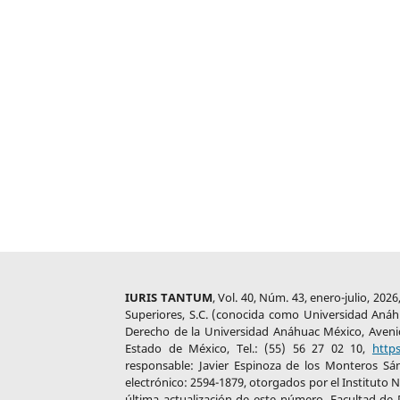
IURIS TANTUM
, Vol. 40, Núm. 43, enero-julio, 20
Superiores, S.C. (conocida como Universidad Anáhua
Derecho de la Universidad Anáhuac México, Aveni
Estado de México, Tel.: (55) 56 27 02 10,
http
responsable: Javier Espinoza de los Monteros Sá
electrónico: 2594-1879, otorgados por el Instituto 
última actualización de este número, Facultad de