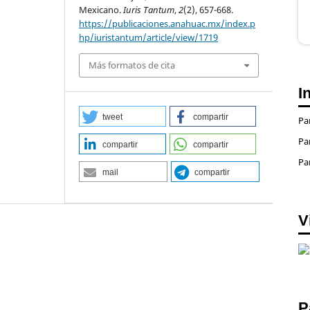
Mexicano.
Iuris Tantum
,
2
(2), 657-668.
https://publicaciones.anahuac.mx/index.p
hp/iuristantum/article/view/1719
Más formatos de cita
I
tweet
compartir
Pa
Pa
compartir
compartir
Pa
mail
compartir
V
P