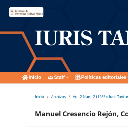
Inicio
Staff
Políticas editoriales
Inicio
/
Archivos
/
Vol. 2 Núm. 2 (1983): Iuris Tant
Manuel Cresencio Rejón, Co