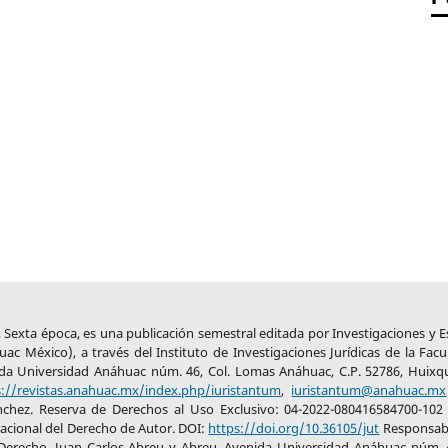
26, Sexta época, es una publicación semestral editada por Investigaciones y 
c México), a través del Instituto de Investigaciones Jurídicas de la Facu
da Universidad Anáhuac núm. 46, Col. Lomas Anáhuac, C.P. 52786, Huixqu
s://revistas.anahuac.mx/index.php/iuristantum
,
iuristantum@anahuac.mx
nchez. Reserva de Derechos al Uso Exclusivo: 04-2022-080416584700-102
Nacional del Derecho de Autor. DOI:
https://doi.org/10.36105/jut
Responsabl
 Derecho, Juan Carlos Abreu y Abreu, Avenida Universidad Anáhuac núm. 4