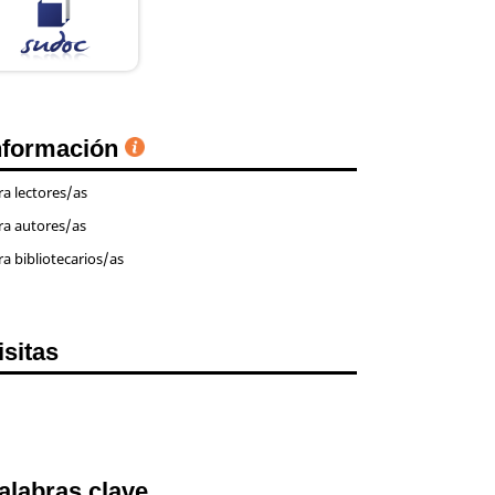
nformación
ra lectores/as
ra autores/as
ra bibliotecarios/as
isitas
alabras clave