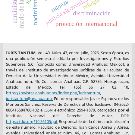
mario de la cueva
refugiados
justicia electrónica
nacimiento
riqueza
discriminación
protección internacional
IURIS TANTUM
, Vol. 40, Núm. 43, enero-julio, 2026, Sexta época, es
una publicación semestral editada por Investigaciones y Estudios
Superiores, S.C. (conocida como Universidad Anáhuac México), a
través del Instituto de Investigaciones Jurídicas de la Facultad de
Derecho de la Universidad Anáhuac México, Avenida Universidad
Anáhuac núm. 46, Col. Lomas Anáhuac, C.P. 52786, Huixquilucan,
Estado de México, Tel.: (55) 56 27 02 10,
https://revistas.anahuac.mx/index.php/iuristantum
,
iuristantum@anahuac.mx
Editor responsable: Javier Espinoza de los
Monteros Sánchez. Reserva de Derechos al Uso Exclusivo: 04-2022-
080416584700-102 e ISSN electrónico: 2594-1879, otorgados por el
Instituto Nacional del Derecho de Autor. DOI:
https://doi.org/10.36105/jut
Responsable de la última actualización
de este número, Facultad de Derecho, Juan Carlos Abreu y Abreu,
Avenida Universidad Anáhuac núm. 46, Col. Lomas Anáhuac, C.P.