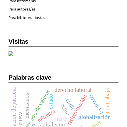
Para lectores/as
Para autores/as
Para bibliotecarios/as
Visitas
Palabras clave
derecho laboral
administración de justicia
teletrabajo
mercado de valores
mexicanos
covid-19
redistribución
estado
cndh
acnur
ministra
globalización
masc
capitalismo