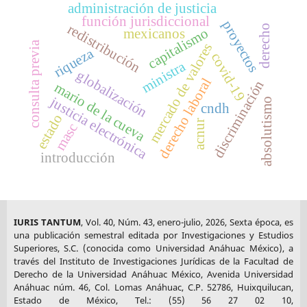
administración de justicia
función jurisdiccional
proyectos
redistribución
derecho
capitalismo
mexicanos
consulta previa
mercado de valores
riqueza
covid-19
ministra
globalización
derecho laboral
discriminación
mario de la cueva
justicia electrónica
absolutismo
cndh
estado
acnur
masc
introducción
IURIS TANTUM
, Vol. 40, Núm. 43, enero-julio, 2026, Sexta época, es
una publicación semestral editada por Investigaciones y Estudios
Superiores, S.C. (conocida como Universidad Anáhuac México), a
través del Instituto de Investigaciones Jurídicas de la Facultad de
Derecho de la Universidad Anáhuac México, Avenida Universidad
Anáhuac núm. 46, Col. Lomas Anáhuac, C.P. 52786, Huixquilucan,
Estado de México, Tel.: (55) 56 27 02 10,