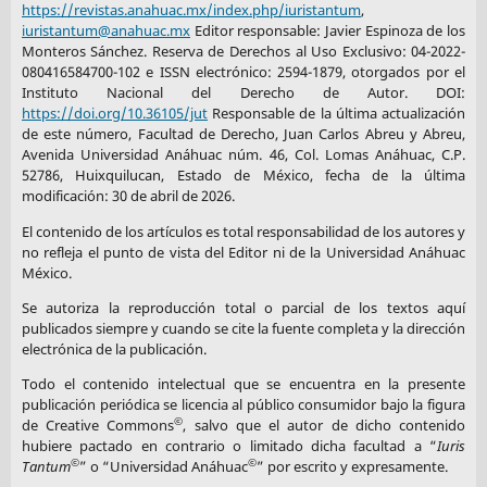
https://revistas.anahuac.mx/index.php/iuristantum
,
iuristantum@anahuac.mx
Editor responsable: Javier Espinoza de los
Monteros Sánchez. Reserva de Derechos al Uso Exclusivo: 04-2022-
080416584700-102 e ISSN electrónico: 2594-1879, otorgados por el
Instituto Nacional del Derecho de Autor. DOI:
https://doi.org/10.36105/jut
Responsable de la última actualización
de este número, Facultad de Derecho, Juan Carlos Abreu y Abreu,
Avenida Universidad Anáhuac núm. 46, Col. Lomas Anáhuac, C.P.
52786, Huixquilucan, Estado de México, fecha de la última
modificación: 30 de abril de 2026.
El contenido de los artículos es total responsabilidad de los autores y
no refleja el punto de vista del Editor ni de la Universidad Anáhuac
México.
Se autoriza la reproducción total o parcial de los textos aquí
publicados siempre y cuando se cite la fuente completa y la dirección
electrónica de la publicación.
Todo el contenido intelectual que se encuentra en la presente
publicación periódica se licencia al público consumidor bajo la figura
©
de Creative Commons
, salvo que el autor de dicho contenido
hubiere pactado en contrario o limitado dicha facultad a “
Iuris
©
©
Tantum
” o “Universidad Anáhuac
” por escrito y expresamente.