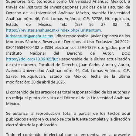
Superiores, S.C. (conocida como Universidad Anáhuac México), a
través del Instituto de Investigaciones Jurídicas de la Facultad de
Derecho de la Universidad Anáhuac México, Avenida Universidad
Anáhuac núm. 46, Col. Lomas Anáhuac, C.P. 52786, Huixquilucan,
Estado de México, Tel.: (55) 56 27 02 10,
https://revistas.anahuac.mx/index.php/iuristantum
,
iuristantum@anahuac.mx
Editor responsable: Javier Espinoza de los
Monteros Sánchez. Reserva de Derechos al Uso Exclusivo: 04-2022-
080416584700-102 e ISSN electrónico: 2594-1879, otorgados por el
Instituto Nacional del Derecho de Autor. DOI:
https://doi.org/10.36105/jut
Responsable de la última actualización
de este número, Facultad de Derecho, Juan Carlos Abreu y Abreu,
Avenida Universidad Anáhuac núm. 46, Col. Lomas Anáhuac, C.P.
52786, Huixquilucan, Estado de México, fecha de la última
modificación: 30 de abril de 2026.
El contenido de los artículos es total responsabilidad de los autores y
no refleja el punto de vista del Editor ni de la Universidad Anáhuac
México.
Se autoriza la reproducción total o parcial de los textos aquí
publicados siempre y cuando se cite la fuente completa y la dirección
electrónica de la publicación.
Todo el contenido intelectual que se encuentra en la presente