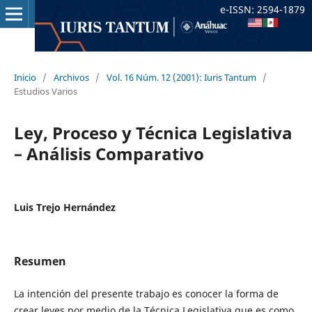
e-ISSN: 2594-1879
Inicio
/
Archivos
/
Vol. 16 Núm. 12 (2001): Iuris Tantum
/
Estudios Varios
Ley, Proceso y Técnica Legislativa
– Análisis Comparativo
Luis Trejo Hernández
Resumen
La intención del presente trabajo es conocer la forma de
crear leyes por medio de la Técnica Legislativa que es como