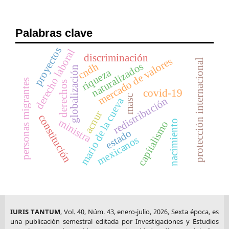
Palabras clave
proyectos
derecho laboral
discriminación
mercado de valores
protección internacional
naturalizados
cndh
globalización
riqueza
personas migrantes
derechos
covid-19
masc
mario de la cueva
redistribución
acnur
constitución
ministra
nacimiento
capitalismo
estado
mexicanos
IURIS TANTUM
, Vol. 40, Núm. 43, enero-julio, 2026, Sexta época, es
una publicación semestral editada por Investigaciones y Estudios