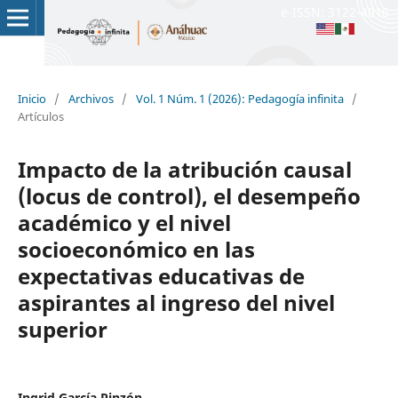
e-ISSN: 3122-4016
Inicio
/
Archivos
/
Vol. 1 Núm. 1 (2026): Pedagogía infinita
/
Artículos
Impacto de la atribución causal
(locus de control), el desempeño
académico y el nivel
socioeconómico en las
expectativas educativas de
aspirantes al ingreso del nivel
superior
Ingrid García Pinzón