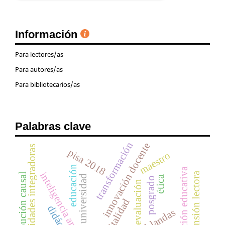
Información
Para lectores/as
Para autores/as
Para bibliotecarios/as
Palabras clave
transformación
innovación docente
actividades integradoras
pisa 2018
maestro
educación
evaluación educativa
inteligencia artificial
comprensión lectora
atribución causal
universidad
ética
posgrado
evaluación
digitalidad
didáctica