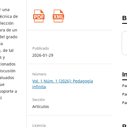
r una
écnica de
B
elección
ura de un
del grado
la
Publicado
, de tal
2026-01-29
s y
cionados
iscusión
I
Número
valuados
Vol. 1 Núm. 1 (2026): Pedagogía
que
Pa
infinita
soporte a
Pa
l
Sección
Pa
Artículos
Licencia
P