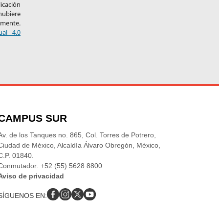
licación
hubiere
amente.
ual 4.0
CAMPUS SUR
Av. de los Tanques no. 865, Col. Torres de Potrero,
Ciudad de México, Alcaldía Álvaro Obregón, México,
C.P. 01840.
Conmutador: +52 (55) 5628 8800
Aviso de privacidad
SÍGUENOS EN: