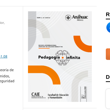
R
ior,
n1.08
teoría de
enidos,
D
Seguridad