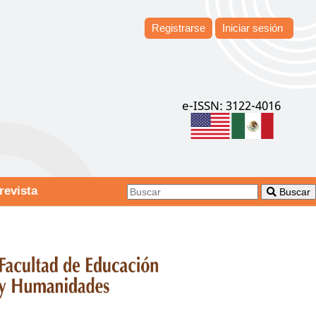
Registrarse
Iniciar sesión
e-ISSN: 3122-4016
revista
Buscar