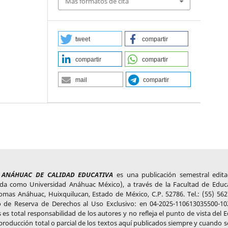
Más formatos de cita
tweet
compartir
compartir
compartir
mail
compartir
L ANÁHUAC DE CALIDAD EDUCATIVA
es una publicación semestral edit
cida como Universidad Anáhuac México), a través de la Facultad de Educ
mas Anáhuac, Huixquilucan, Estado de México, C.P. 52786. Tel.: (55) 562
ro de Reserva de Derechos al Uso Exclusivo: en 04-2025-110613035500-10
 es total responsabilidad de los autores y no refleja el punto de vista del E
roducción total o parcial de los textos aquí publicados siempre y cuando se