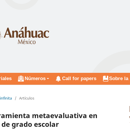
riales
Números
Call for papers
Sobre la 
infinita
/
Artículos
rramienta metaevaluativa en
 de grado escolar