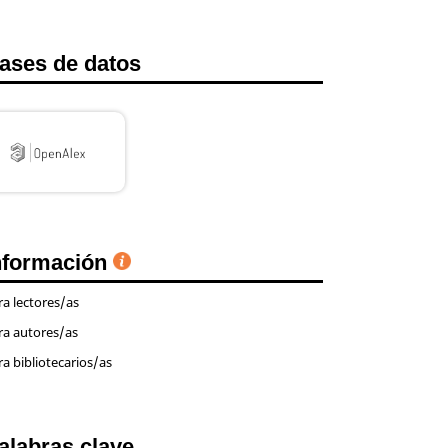
ases de datos
nformación
ra lectores/as
ra autores/as
ra bibliotecarios/as
alabras clave