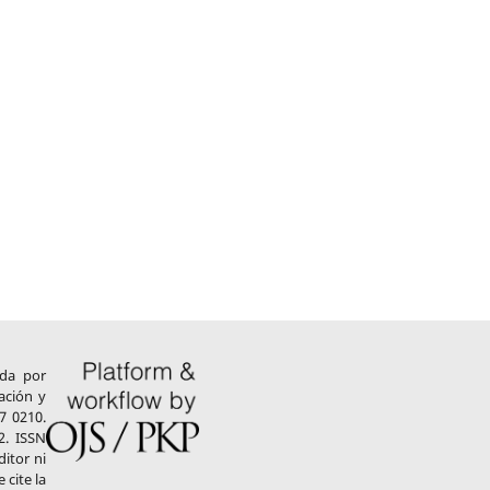
ada por
ación y
7 0210.
2. ISSN
ditor ni
 cite la