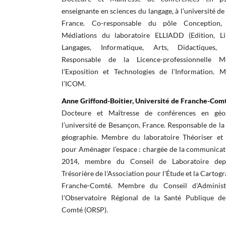
enseignante en sciences du langage, à l’université d
France. Co-responsable du pôle Conception, 
Médiations du laboratoire ELLIADD (Edition, Lit
Langages, Informatique, Arts, Didactiques, D
Responsable de la Licence-professionnelle M
l’Exposition et Technologies de l’Information.
l’ICOM.
Anne Griffond-Boitier, Université de Franche-Com
Docteure et Maîtresse de conférences en géo
l’université de Besançon, France. Responsable de la
géographie. Membre du laboratoire Théoriser et
pour Aménager l’espace : chargée de la communicat
2014, membre du Conseil de Laboratoire dep
Trésorière de l'Association pour l'Étude et la Cartogr
Franche-Comté. Membre du Conseil d'Administ
l'Observatoire Régional de la Santé Publique d
Comté (ORSP).