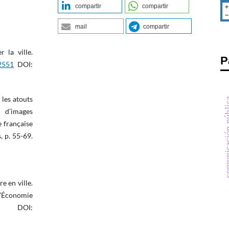
compartir
compartir
mail
compartir
 la ville.
P
22551
DOI:
 les atouts
comunicación
 d’images
e française
, p. 55-69.
e en ville.
d’Économie
. DOI: