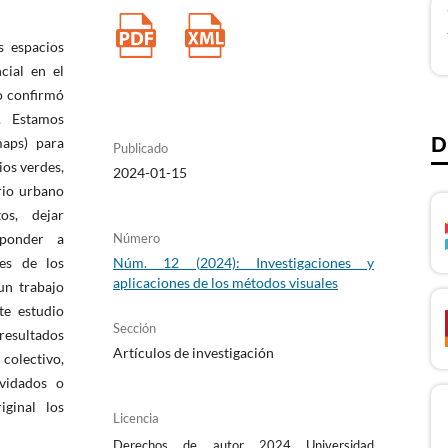
s espacios
cial en el
lo confirmó
. Estamos
D
maps) para
Publicado
ios verdes,
2024-01-15
ario urbano
os, dejar
sponder a
Número
nes de los
Núm. 12 (2024): Investigaciones y
aplicaciones de los métodos visuales
 un trabajo
te estudio
Sección
 resultados
Artículos de investigación
colectivo,
vidados o
iginal los
Licencia
Derechos de autor 2024 Universidad