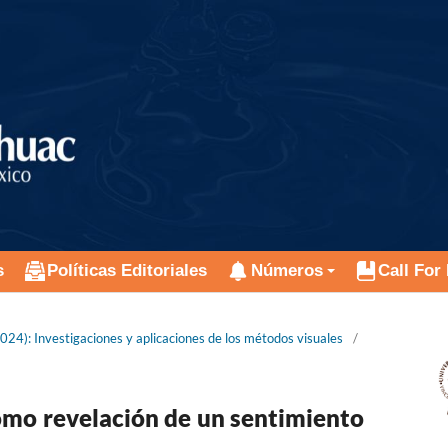
s
Políticas Editoriales
Números
Call For
24): Investigaciones y aplicaciones de los métodos visuales
/
como revelación de un sentimiento