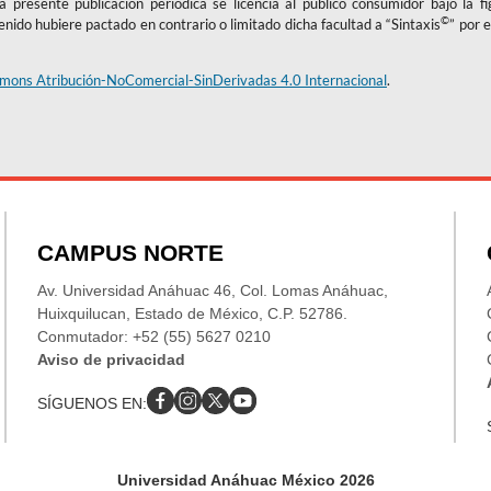
 presente publicación periódica se licencia al público consumidor bajo la f
s marches
©
tenido hubiere pactado en contrario o limitado dicha facultad a “Sintaxis
” por e
-urbaine en
105-127.
mons Atribución-NoComercial-SinDerivadas 4.0 Internacional
.
17-2-
.0105
 for photo
17(1).
7258602201
CAMPUS NORTE
137345
Av. Universidad Anáhuac 46, Col. Lomas Anáhuac,
ch. Social
Huixquilucan, Estado de México, C.P. 52786.
SRU40.html
Conmutador: +52 (55) 5627 0210
Aviso de privacidad
nalysis of
 Press.
SÍGUENOS EN:
ins : étude
Universidad Anáhuac México 2026