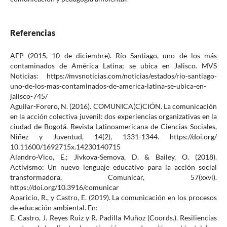
Referencias
AFP (2015, 10 de diciembre). Río Santiago, uno de los más
contaminados de América Latina; se ubica en Jalisco. MVS
Noticias: https://mvsnoticias.com/noticias/estados/rio-santiago-
uno-de-los-mas-contaminados-de-america-latina-se-ubica-en-
jalisco-745/
Aguilar-Forero, N. (2016). COMUNICA(C)CIÓN. La comunicación
en la acción colectiva juvenil: dos experiencias organizativas en la
ciudad de Bogotá. Revista Latinoamericana de Ciencias Sociales,
Niñez y Juventud, 14(2), 1331-1344. https://doi.org/
10.11600/1692715x.14230140715
Alandro-Vico, E.; Jivkova-Semova, D. & Bailey, O. (2018).
Activismo: Un nuevo lenguaje educativo para la acción social
transformadora. Comunicar, 57(xxvi).
https://doi.org/10.3916/comunicar
Aparicio, R., y Castro, E. (2019). La comunicación en los procesos
de educación ambiental. En:
E. Castro, J. Reyes Ruiz y R. Padilla Muñoz (Coords.). Resiliencias