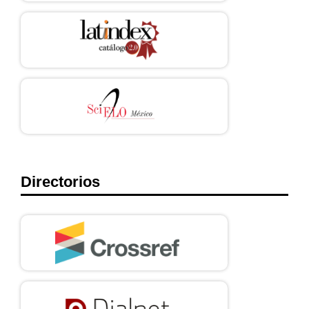
http://dx.doi.org/10.5209/rev_RGID.2015.v25.n2.51231
Rodríguez, I. (2002). El efecto de las tic en la organización de la
acción colectiva: la virtualización de los movimientos sociales.
Barcelona, España: Universidad Autónoma de Barcelona-
Universitat Oberta de Catalunya. Disponible en:
https://www.uoc.edu/web/esp/art/uoc/irodriguez0602/irodriguez
0602.html
Rosenzvaig, E. (2006). La fragilidad y el capitalismo. Bogotá,
Colombia: Ediciones Casas de las Américas.
Rovira, G. (2016). Activismo en red y multitudes conectadas.
Comunicación y acción en la era de internet. Ciudad de México:
Icaria.
Sánchez, A. (2017). Territorio, extractivismo y (des)ciudadanía en
Directorios
América Latina. Cotidiano 201 (32), 17-26.
SPAF (Secretaría de Planeación Administración y Finanzas,
Gobierno de Jalisco) (2017). Área Metropolitana de Guadalajara.
https://www.jalisco.gob.mx/es/jalisco/guadalajara
Sili, M. (2019). Estilos y lógicas de acción territorial. La
experiencia reciente de los municipios del Paraguay. revista de
administração pública 53(5), 917-941.
http://dx.doi.org/10.1590/0034-761220180260
Subirats, J. (2019). Movimientos sociales y esfera local. La