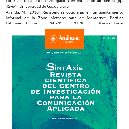
contra el desaliento. Investigación en educación ambiental (pp.
42-64). Universidad de Guadalajara.
Aranda, M. (2018). Resistencias cotidianas en un asentamiento
informal de la Zona Metropolitana de Monterrey. Perfiles
Latinoamericanos, 26(52), 01-29. https://doi.org/
10.18504/pl2652-014-2018
Barranquero, A. (2019). Comunicación, ciudadanía y cambio
social. Diseño de un modelo de investigación y acción para
democratizar la comunicación desde la noción de reforma
mediática. Signo y Pensamiento, 38(75).
https://doi.org/10.11144/Javeriana.syp38-75.cccs
Bauman, Z. (2005). Amor líquido: acerca de la fragilidad de los
vínculos humanos. Ciudad de México: Fondo de Cultura
Económica.
Blanco, I. y Gomá, R. (2019). Nuevo municipalismo, movimientos
urbanos e impactos políticos. Desacatos, 61 22-39.
Caride-Gómez, J. (2006). La educación social en la acción
comunitaria. En X. Úcar & Asun Llena (Coords.) Miradas y
diálogos en torno a la acción comunitaria (pp. 157-194). Graó.
Cortés, G. (2016). La emergencia de la ciudadanía juvenil.
Resistencias, paradojas y tensiones en contextos urbanos
contemporáneos. Hallazgos, 13(25), 217-232.
http://www.scielo.org.co/pdf/hall/v13n25/v13n25a11.pdf