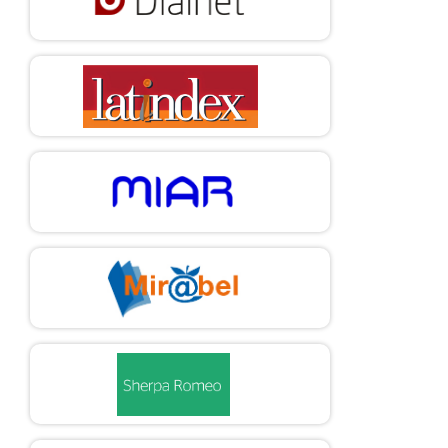
proximidad como espacio de protección y emancipación.
Desacatos, 61, 162-169.
Tamayo, C., y Navarro, D. (2017). Después de la guerra: otra
Medellín. Ciudadanías comunicativas, apropiación urbana y
resignificación de espacios públicos en clave de memoria y
posconflicto. Signo y pensamiento, 36(70), 54-73.
https://doi.org/10.11144/Javeriana.syp36-70.dgmc
Tamayo, C., y Navarro, D. (2018). Cuando la razón no lo explica
todo: acciones de ciudadanías comunicativas en contextos de
conflicto armado o violencia desde una mirada transnacional.
Palabra Clave, 21(4), 1107-1135. https://doi.org/
10.5294/pacla.2018.21.4.7
UNDP (United Nations Development Programme), & ophi
(Oxford Poverty and Human Development Initiative). (2019).
Global Multidimensional Poverty Index 2019. Illuminating
Inequalities. http://hdr.undp.org/en/content/2019-mpi
Velasco, S. (2016). Proyecto educativo y movilización política. El
caso de Cesder en la Sierra Norte de Puebla. En G. Olivier
(Coord.), Educación, política y movimientos sociales. (pp. 177-
202). Universidad Autónoma Metropolitana.
Zamorano, C. (2019). Movimientos sociales urbanos en la Ciudad
de México en el siglo xxi. ¿Activismo encauzado al derecho versus
acción prefigurativa?. Desacatos, 61(septiembre-diciembre), 22-