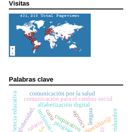
Visitas
Palabras clave
comunicación por la salud
experiencia educativa
comunicación para el cambio social
alfabetización digital
globesidad,
lengua
inclusión digital
carta
incertidumbre
agrotics
corporativo
cibercultur@
salario
programas