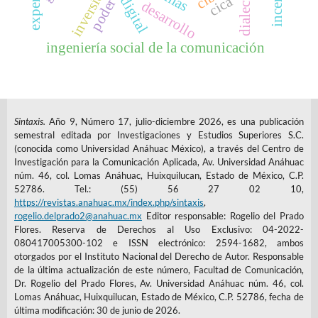
inversión
dialecto
cica
poder
desarrollo
ingeniería social de la comunicación
Sintaxis.
Año 9, Número 17, julio-diciembre 2026, es una publicación
semestral editada por Investigaciones y Estudios Superiores S.C.
(conocida como Universidad Anáhuac México), a través del Centro de
Investigación para la Comunicación Aplicada, Av. Universidad Anáhuac
núm. 46, col. Lomas Anáhuac, Huixquilucan, Estado de México, C.P.
52786. Tel.: (55) 56 27 02 10,
https://revistas.anahuac.mx/index.php/sintaxis
,
rogelio.delprado2@anahuac.mx
Editor responsable: Rogelio del Prado
Flores. Reserva de Derechos al Uso Exclusivo: 04-2022-
080417005300-102 e ISSN electrónico: 2594-1682, ambos
otorgados por el Instituto Nacional del Derecho de Autor. Responsable
de la última actualización de este número, Facultad de Comunicación,
Dr. Rogelio del Prado Flores, Av. Universidad Anáhuac núm. 46, col.
Lomas Anáhuac, Huixquilucan, Estado de México, C.P. 52786, fecha de
última modificación: 30 de junio de 2026.