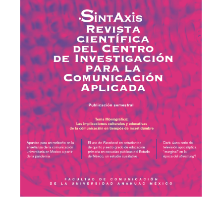
Cascajosa Virino, C. (2016). El ascenso de los ‘showrunners’:
creación y prestigio crítico en la televisión contemporánea. Index
Comunicación, 6(2), 23-40.
https://journals.sfu.ca/indexcomunicacion/index.php/indexcomu
nicacion/article/view/255/200
Carrión, J. Teleshakespeare. (2011). Madrid: Errata naturae.
Castañeda Sabido, F. & González, P. A. (Coords.). (2018).
Reflexiones multidisciplinarias sobre metodologías actuales en las
ciencias sociales. Ciudad de México: UNAM / Ediciones La
Biblioteca.
Del Campo Cañizares, E., Ivars, B., Puebla Martínez, B. (Coords.)
(2016). TV Series. Ficciones de nuestro tiempo. Index
Comunicación, 6(2), Número monográfico.
https://journals.sfu.ca/indexcomunicacion/index.php/indexcomu
nicacion/issue/view/12
De los Ríos, I., & Hernández R. (Coords.) (2014). True Detective.
Antología de lecturas no obligatorias. Madrid: Errata naturae.
Genette, G. (1989a). Figuras III. (Carlos Manzano, trad.). Barcelona:
Lumen.
Genette, G. (1989b). Palimpsestos. La literatura en segundo grado.
(Celia Fernández Prieto, trad.). Madrid: Taurus.
Hernández-Santaolalla, V., & Hermida, A. (2016). Más allá de la
distopía tecnológica: videovigilancia y activismo en ‘Black Mirror’