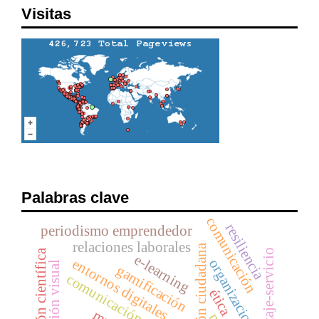
Visitas
Palabras clave
comunicación
resiliencia
periodismo emprendedor
relaciones laborales
participación ciudadana
promoción científica
aprendizaje-servicio
e-learning
entornos digitales
organizaciones
gamificación
comunicación política
ética