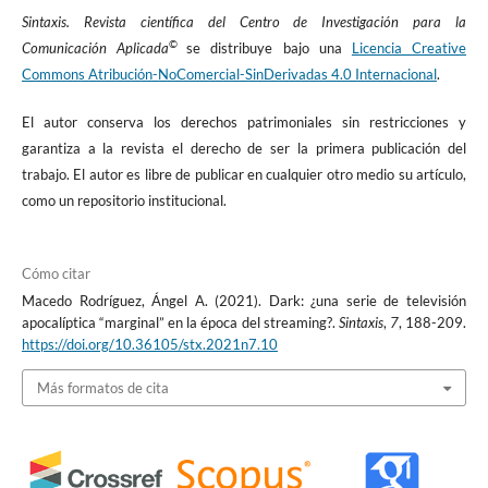
Scolari, C. (2008). Hipermediaciones. Elementos para una Teoría
Sintaxis. Revista científica del Centro de Investigación para la
de la Comunicación Digital Interactiva. Barcelona: Gedisa.
©
Comunicación Aplicada
se distribuye bajo una
Licencia Creative
Segarra-Saavedra, J., Hidalgo-Marí T., & Tur-Viñes, V. (2016).
‘Branded webseries’. Acciones estratégicas del anunciante basadas
Commons Atribución-NoComercial-SinDerivadas 4.0 Internacional
.
en la ficción ‘online’ corporativa y el ‘marketing’ de contenidos.
Index Comunicación, 6(2), 259-284.
El autor conserva los derechos patrimoniales sin restricciones y
https://journals.sfu.ca/indexcomunicacion/index.php/indexcomu
garantiza a la revista el derecho de ser la primera publicación del
nicacion/article/view/248/212
trabajo. El autor es libre de publicar en cualquier otro medio su artículo,
SEPANCINE. Asociación Mexicana de Teoría y Análisis
como un repositorio institucional.
Cinematográfico.
https://sepancinecongresos.wordpress.com/about/
Episodios de la serie de televisión
Cómo citar
Secretos (Baran Bo Odar, 2017). Episodio 1, temporada 1. Dark,
Macedo Rodríguez, Ángel A. (2021). Dark: ¿una serie de televisión
Netflix, Baran Bo Odar y Jantjie Friese.
apocalíptica “marginal” en la época del streaming?.
Sintaxis
,
7
, 188-209.
Verdades (Baran Bo Odar, 2017). Episodio 5, temporada 1. Dark,
https://doi.org/10.36105/stx.2021n7.10
Netflix, Baran Bo Odar y Jantjie Friese.
Sic mundus creatus est (Baran Bo Odar, 2017). Episodio 6,
Más formatos de cita
temporada 1. Dark, Netflix, Baran Bo Odar y Jantjie Friese.
Cosechas lo que siembras (Baran Bo Odar, 2017). Episodio 8,
temporada 1. Dark, Netflix, Baran Bo Odar y Jantjie Friese.
Alfa y omega (Baran Bo Odar, 2017). Episodio 10, temporada 1.
Dark, Netflix, Baran Bo Odar y Jantjie Friese.