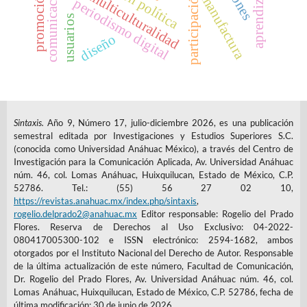
comunicación visual
multiculturalidad
manufactura
periodismo digital
usuarios
diseño
Sintaxis.
Año 9, Número 17, julio-diciembre 2026, es una publicación
semestral editada por Investigaciones y Estudios Superiores S.C.
(conocida como Universidad Anáhuac México), a través del Centro de
Investigación para la Comunicación Aplicada, Av. Universidad Anáhuac
núm. 46, col. Lomas Anáhuac, Huixquilucan, Estado de México, C.P.
52786. Tel.: (55) 56 27 02 10,
https://revistas.anahuac.mx/index.php/sintaxis
,
rogelio.delprado2@anahuac.mx
Editor responsable: Rogelio del Prado
Flores. Reserva de Derechos al Uso Exclusivo: 04-2022-
080417005300-102 e ISSN electrónico: 2594-1682, ambos
otorgados por el Instituto Nacional del Derecho de Autor. Responsable
de la última actualización de este número, Facultad de Comunicación,
Dr. Rogelio del Prado Flores, Av. Universidad Anáhuac núm. 46, col.
Lomas Anáhuac, Huixquilucan, Estado de México, C.P. 52786, fecha de
última modificación: 30 de junio de 2026.