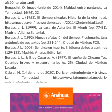
a%20literatura.pdf
Benassini, Ó. (mayo-junio de 2014). Maldad entre pantanos. La
Tempestad, 16(96), 32.
Borges, J. L. (1953). El tiempo circular. Historia de la eternidad.
https://pacotraver.files.wordpress.com/2011/12/eternidad1.pdf
Borges, J. L. (1999). La casa de Asterión. El Aleph (pp. 77-81).
Madrid: Alianza Editorial.
Borges, J. L. (1992). Nueva refutación del tiempo. Ficcionario. Una
antología de sus textos (pp. 231-244). Ciudad de México: FCE.
Borges, J. L. (2008). Sentirse en muerte. El idioma de los argentinos
(129-133). Madrid: Alianza Editorial.
Borges, J. L., & Bioy Casares, A. (1997). El sueño de Chuang Tzu.
Cuentos breves y extraordinarios (p. 25). Ciudad de México:
Losada.
Cabral, N. (14 de julio de 2020). Dark: entretenimiento y tristeza.
La Tempestad. https://www.latempestad.mx/dark-
entretenimiento-y-tristeza/
Caffarel Serra, C., Rubira García, R., & Neira Bronttis, W. (Coords.)
(2019). Intersecciones televisivas. Index Comunicación, 9(3),
Número monográfico.
https://journals.sfu.ca/indexcomunicacion/index.php/indexcomu
nicacion/issue/view/29