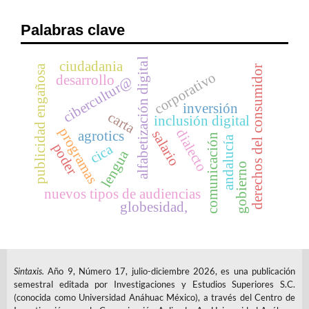
Palabras clave
alfabetización digital
ciudadania
publicidad engañosa
derechos del consumidor
corporativo
desarrollo
cibercultur@
inversión
carta
inclusión digital
programas
dialecto
salario
agrotics
comunicación
andalucía
poder
cica
lengua
gobierno
nuevos tipos de audiencias
globesidad,
Sintaxis.
Año 9, Número 17, julio-diciembre 2026, es una publicación
semestral editada por Investigaciones y Estudios Superiores S.C.
(conocida como Universidad Anáhuac México), a través del Centro de