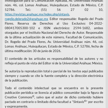
Investigación para la Comunicación Aplicada, Av. Universidad Anáhuac
núm. 46, col. Lomas Anáhuac, Huixquilucan, Estado de México, C.P.
52786. Tel.: (55) 56 27 02 10,
https://revistas.anahuac.mx/index.php/sintaxis
,
rogelio.delprado2@anahuac.mx
Editor responsable: Rogelio del Prado
Flores. Reserva de Derechos al Uso Exclusivo: 04-2022-
080417005300-102 e ISSN electrónico: 2594-1682, ambos
otorgados por el Instituto Nacional del Derecho de Autor. Responsable
de la última actualización de este número, Facultad de Comunicación,
Dr. Rogelio del Prado Flores, Av. Universidad Anáhuac núm. 46, col.
Lomas Anáhuac, Huixquilucan, Estado de México, C.P. 52786, fecha de
última modificación: 30 de junio de 2026.
El contenido de los artículos es responsabilidad de los autores y no
refleja el punto de vista del Editor ni de la Universidad Anáhuac México.
Se autoriza la reproducción total o parcial de los textos aquí publicados
siempre y cuando se cite la fuente completa y la dirección electrónica
de la publicación.
Todo el contenido intelectual que se encuentra en la presente
publicación periódica se licencia al público consumidor bajo la figura de
©
Creative Commons
, salvo que el autor de dicho contenido hubiere
©
pactado en contrario o limitado dicha facultad a “Sintaxis
” por escrito
y expresamente.