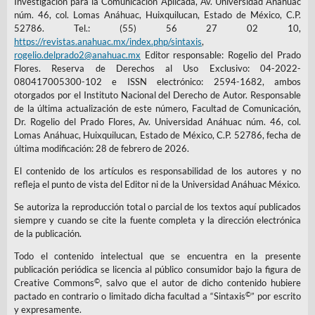
Investigación para la Comunicación Aplicada, Av. Universidad Anáhuac
núm. 46, col. Lomas Anáhuac, Huixquilucan, Estado de México, C.P.
52786. Tel.: (55) 56 27 02 10,
https://revistas.anahuac.mx/index.php/sintaxis
,
rogelio.delprado2@anahuac.mx
Editor responsable: Rogelio del Prado
Flores. Reserva de Derechos al Uso Exclusivo: 04-2022-
080417005300-102 e ISSN electrónico: 2594-1682, ambos
otorgados por el Instituto Nacional del Derecho de Autor. Responsable
de la última actualización de este número, Facultad de Comunicación,
Dr. Rogelio del Prado Flores, Av. Universidad Anáhuac núm. 46, col.
Lomas Anáhuac, Huixquilucan, Estado de México, C.P. 52786, fecha de
última modificación: 28 de febrero de 2026.
El contenido de los artículos es responsabilidad de los autores y no
refleja el punto de vista del Editor ni de la Universidad Anáhuac México.
Se autoriza la reproducción total o parcial de los textos aquí publicados
siempre y cuando se cite la fuente completa y la dirección electrónica
de la publicación.
Todo el contenido intelectual que se encuentra en la presente
publicación periódica se licencia al público consumidor bajo la figura de
©
Creative Commons
, salvo que el autor de dicho contenido hubiere
©
pactado en contrario o limitado dicha facultad a “Sintaxis
” por escrito
y expresamente.