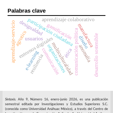
Palabras clave
aprendizaje colaborativo
participación ciudadana
desigualdad
aprendizaje-servicio
gamificación
manufactura
comunicación política
agrotics
desarrollo sostenible
diseño
entornos digitales
usuarios
multiculturalidad
organizaciones
anomalía
comunicación
ética
e-learning
resiliencia
Sintaxis.
Año 9, Número 16, enero-junio 2026, es una publicación
semestral editada por Investigaciones y Estudios Superiores S.C.
(conocida como Universidad Anáhuac México), a través del Centro de