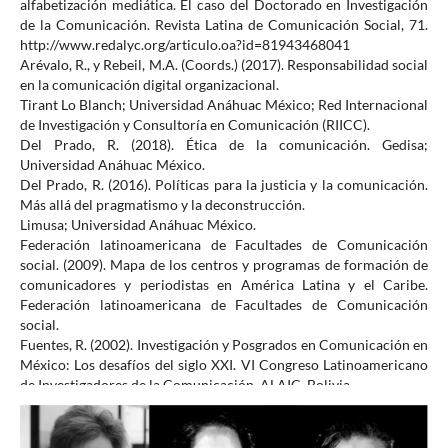
alfabetización mediática. El caso del Doctorado en Investigación
de la Comunicación. Revista Latina de Comunicación Social, 71.
http://www.redalyc.org/articulo.oa?id=81943468041
Arévalo, R., y Rebeil, M.A. (Coords.) (2017). Responsabilidad social
en la comunicación digital organizacional.
Tirant Lo Blanch; Universidad Anáhuac México; Red Internacional
de Investigación y Consultoría en Comunicación (RIICC).
Del Prado, R. (2018). Ética de la comunicación. Gedisa;
Universidad Anáhuac México.
Del Prado, R. (2016). Políticas para la justicia y la comunicación.
Más allá del pragmatismo y la deconstrucción.
Limusa; Universidad Anáhuac México.
Federación latinoamericana de Facultades de Comunicación
social. (2009). Mapa de los centros y programas de formación de
comunicadores y periodistas en América Latina y el Caribe.
Federación latinoamericana de Facultades de Comunicación
social.
Fuentes, R. (2002). Investigación y Posgrados en Comunicación en
México: Los desafíos del siglo XXI. VI Congreso Latinoamericano
de Investigadores de la Comunicación, ALAIC. Bolivia.
http://www.eca.usp.br/associa/alaic/material%20congresso%202
002/congBolivia2002/
trabalhos%20completos%20Bolivia%202002/GT%20%209%20%