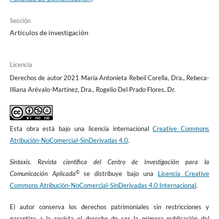
Democracia. Tirant Humanidades; Universidad Anáhuac México.
Rebeil, M.A. (Coord.). (2012). Responsabilidad Social
Sección
Organizacional. Trillas.
Artículos de investigación
Rebeil, M.A. (Coord.). (2008). Comunicación Estratégica en las
Organizaciones (2a. reimpresión). Trillas.
Rebeil, M., Cienfuegos, C., y Arévalo, R. (Coords.). (2017). CLAEP
en la formación del campo de la comunicación y el periodismo en
Licencia
América Latina. Universidad Anáhuac México.
Derechos de autor 2021 María Antonieta Rebeil Corella, Dra., Rebeca-
Illiana Arévalo-Martínez, Dra., Rogelio Del Prado Flores, Dr.
Esta obra está bajo una licencia internacional
Creative Commons
Atribución-NoComercial-SinDerivadas 4.0
.
Sintaxis. Revista científica del Centro de Investigación para la
©
Comunicación Aplicada
se distribuye bajo una
Licencia Creative
Commons Atribución-NoComercial-SinDerivadas 4.0 Internacional
.
El autor conserva los derechos patrimoniales sin restricciones y
garantiza a la revista el derecho de ser la primera publicación del