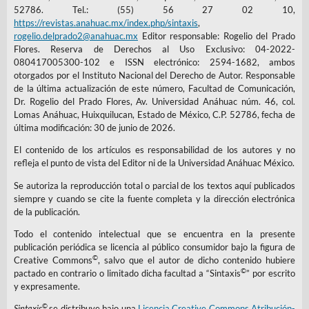
52786. Tel.: (55) 56 27 02 10,
https://revistas.anahuac.mx/index.php/sintaxis
,
rogelio.delprado2@anahuac.mx
Editor responsable: Rogelio del Prado
Flores. Reserva de Derechos al Uso Exclusivo: 04-2022-
080417005300-102 e ISSN electrónico: 2594-1682, ambos
otorgados por el Instituto Nacional del Derecho de Autor. Responsable
de la última actualización de este número, Facultad de Comunicación,
Dr. Rogelio del Prado Flores, Av. Universidad Anáhuac núm. 46, col.
Lomas Anáhuac, Huixquilucan, Estado de México, C.P. 52786, fecha de
última modificación: 30 de junio de 2026.
El contenido de los artículos es responsabilidad de los autores y no
refleja el punto de vista del Editor ni de la Universidad Anáhuac México.
Se autoriza la reproducción total o parcial de los textos aquí publicados
siempre y cuando se cite la fuente completa y la dirección electrónica
de la publicación.
Todo el contenido intelectual que se encuentra en la presente
publicación periódica se licencia al público consumidor bajo la figura de
©
Creative Commons
, salvo que el autor de dicho contenido hubiere
©
pactado en contrario o limitado dicha facultad a “Sintaxis
” por escrito
y expresamente.
©
Sintaxis
se distribuye bajo una
Licencia Creative Commons Atribución-