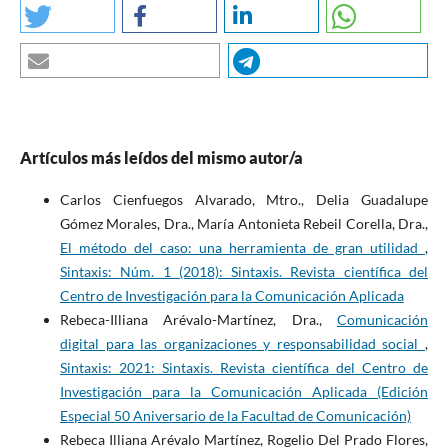
Artículos más leídos del mismo autor/a
Carlos Cienfuegos Alvarado, Mtro., Delia Guadalupe
Gómez Morales, Dra., María Antonieta Rebeil Corella, Dra.,
El método del caso: una herramienta de gran utilidad
,
Sintaxis: Núm. 1 (2018): Sintaxis. Revista científica del
Centro de Investigación para la Comunicación Aplicada
Rebeca-Illiana Arévalo-Martínez, Dra.,
Comunicación
digital para las organizaciones y responsabilidad social
,
Sintaxis: 2021: Sintaxis. Revista científica del Centro de
Investigación para la Comunicación Aplicada (Edición
Especial 50 Aniversario de la Facultad de Comunicación)
Rebeca Illiana Arévalo Martínez, Rogelio Del Prado Flores,