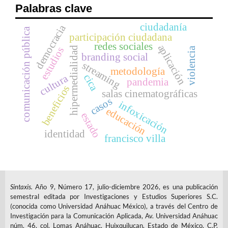
Palabras clave
ciudadanía
democracia
comunicación pública
participación ciudadana
redes sociales
aplicación
estudios
hipermedialidad
violencia
branding social
streaming
metodología
cica
cultura
pandemia
beneficios
salas cinematográficas
casos
infoxicación
educación
estado
identidad
francisco villa
Sintaxis.
Año 9, Número 17, julio-diciembre 2026, es una publicación
semestral editada por Investigaciones y Estudios Superiores S.C.
(conocida como Universidad Anáhuac México), a través del Centro de
Investigación para la Comunicación Aplicada, Av. Universidad Anáhuac
núm. 46, col. Lomas Anáhuac, Huixquilucan, Estado de México, C.P.