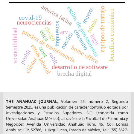
américa latina
estilos de pensamiento
equipos de trabajo
muerte
beneficio económico
covid-19
miedo
neurociencias
impuestos
riesgo
sostenibilidad
consumo
precios de transferencia
ética
arv
méxico
logit
estrés laboral
home office
zmet
probit
robit
clúster
desarrollo de software
brecha digital
THE ANAHUAC JOURNAL
, Volumen 25, número 2, Segundo
Semestre 2025, es una publicación de carácter continuo editada por
Investigaciones y Estudios Superiores, S.C. (conocida como
Universidad Anáhuac México), a través de la Facultad de Economía y
Negocios; Avenida Universidad Anáhuac núm. 46, Col. Lomas
Anáhuac, C.P. 52786, Huixquilucan, Estado de México, Tel.: (55) 5627-