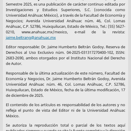
Semestre 2025, es una publicación de carácter continuo editada por
Investigaciones y Estudios Superiores, S.C. (conocida como
Universidad Anáhuac México), a través de la Facultad de Economía y
Negocios; Avenida Universidad Anáhuac núm. 46, Col. Lomas
Anáhuac, C.P. 52786, Huixquilucan, Estado de México, Tel.: (55) 5627-
0210, www.anahuac.mx/mexico, e-mail de la revista:
jaime.beltrang@anahuac.mx
Editor responsable: Dr. Jaime Humberto Beltrán Godoy. Reserva de
Derechos al Uso Exclusivo núm. 04-2025-031317270400-102, ISSN:
2683-2690, ambos otorgados por el Instituto Nacional del Derecho
de Autor.
Responsable de la última actualización de este número, Facultad de
Economía y Negocios, Dr. Jaime Humberto Beltrán Godoy, Avenida
Universidad Anáhuac núm. 46, Col. Lomas Anáhuac, C.P. 52786,
Huixquilucan, Estado de México, fecha de la última modificación, 17
de diciembre de 2025.
El contenido de los artículos es responsabilidad de los autores y no
refleja el punto de vista del Editor ni de la Universidad Anáhuac
México.
Se autoriza la reproducción total o parcial de los textos aquí
publicados siempre y cuando se cite la fuente completa y la dirección