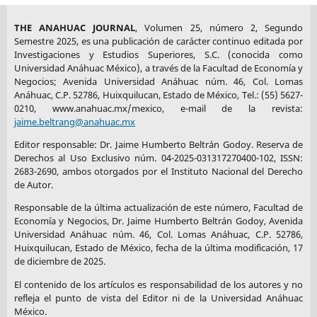
research streams.» Academy of Management Annals, 11 (2),
733-769. https://doi.
THE ANAHUAC JOURNAL
, Volumen 25, número 2, Segundo
org/10.5465/annals.2015.0134
Semestre 2025, es una publicación de carácter continuo editada por
World Economic Forum. (2019). Global Risks Report 2019
Investigaciones y Estudios Superiores, S.C. (conocida como
Universidad Anáhuac México), a través de la Facultad de Economía y
(14th ed.). https://www.
Negocios; Avenida Universidad Anáhuac núm. 46, Col. Lomas
weforum.org/reports/the-globalrisks-report-2019
Anáhuac, C.P. 52786, Huixquilucan, Estado de México, Tel.: (55) 5627-
Zes, B. D. & Landis, D. (2013). A better return on self-
0210, www.anahuac.mx/mexico, e-mail de la revista:
awareness. Companies with higher rates
jaime.beltrang@anahuac.mx
of return on stock have employees with few personal blind
spots. The Korn/Ferry Institute.
Editor responsable: Dr. Jaime Humberto Beltrán Godoy. Reserva de
https://www.kornferry.com/institute/647-a-better-return-on-
Derechos al Uso Exclusivo núm. 04-2025-031317270400-102, ISSN:
selfawareness
2683-2690, ambos otorgados por el Instituto Nacional del Derecho
de Autor.
Responsable de la última actualización de este número, Facultad de
Economía y Negocios, Dr. Jaime Humberto Beltrán Godoy, Avenida
Universidad Anáhuac núm. 46, Col. Lomas Anáhuac, C.P. 52786,
Huixquilucan, Estado de México, fecha de la última modificación, 17
de diciembre de 2025.
El contenido de los artículos es responsabilidad de los autores y no
refleja el punto de vista del Editor ni de la Universidad Anáhuac
México.