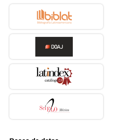
Sustaining research relevance
into the 21st century.» SAM Advanced Management Journal,
75 (3), 32-40. http://
samnational.org/publications/sam-advanced-management-
journal/
Lee, A. V., Vargo, J., & Seville, E. (2013). «Developing a tool to
measure and compare
organizations’ resilience.» Natural Hazards Review, 14 (1),
29-41. https://doi.
org/10.1061/(asce)nh.1527-6996.0000075
Lengnick-Hall, C. A., Beck, T. E., & Lengnick-Hall, M. L. (2011).
«Developing a capacity
for organizational resilience through strategic human
resource management.»
Human Resource Management Review, 21 (3), 243-255.
https://doi.org/10.1016/j.
hrmr.2010.07.001
Leppma, M., Mnatsakanova, A., Sarkisian, K., Scott, O.,
Adjeroh, L., Andrew, M. E.,
McCanlies, E. C. et al. (2018). «Stressful life events and
posttraumatic growth
among police officers: A cross-sectional study.» Stress and