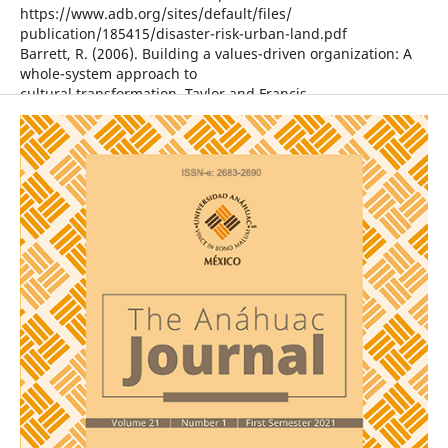
https://www.adb.org/sites/default/files/
publication/185415/disaster-risk-urban-land.pdf
Barrett, R. (2006). Building a values-driven organization: A
whole-system approach to
cultural transformation. Taylor and Francis.
Baum, F., MacDougall, C. & Smith, D. (2006). «Participatory
Action Research.»
Epidemiology Community Health, 60 (10), 854-857.
http://dx.doi.org/10.1136/
jech.2004.028662
Bebbington, A. (1999). «Capitals and capabilities: A
framework for analyzing peasant
viability, rural livelihoods and poverty.» World Development,
27 (12), 2021-2044.
https://doi.org/10.1016/S0305-750X(99)00104-7
Bolman, L. G. & Deal, T. E. (2008). Reframing organizations:
Artistry, choice and leadership.
Personnel psychology (4th ed.). Jossey-Bass.
Cohen, R. E. (2002). «Mental health services for victims of
disasters.» World Psychiatry:
Official Journal of the World Psychiatric Association (WPA), 1
(3), 149-152. https://