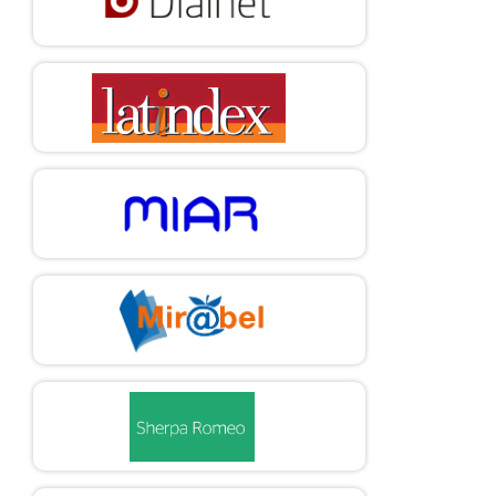
Argentina.
Schein, E. (2010). Organizational culture and leadership (6th
ed.). Jossey-Bass.
Serrat, O. (2017). «The sustainable livelihoods approach.»
Knowledge Solutions, 21-26.
https://doi.org/10.1007/978-981-10-0983-9_5 21
«Sismos 1985/2017 de los escombros a la esperanza»
[Earthquakes 1985/2017 from
debris to hope] [Installation proceedings]. (2018). Museo
Memoria y Tolerancia.
Solomon, R. C. (2011). True to our feelings: what our
emotions are really telling us. Oxford
University Press.
https://doi.org/10.1093/acprof:oso/9780195368536.001.0001
Tong, A., Sainsbury, P. & Craig, J. (2007). «Consolidated
criteria for reporting qualitative
research (COREQ): A 32-item checklist for interviews and
focus groups.» International
Journal for Quality in Health Care, 19 (6), 349-357.
https://doi.org/10.1093/
intqhc/mzm042
Ulrich, D. (1998). «A new mandate for human resources.»
Harvard Business Review,