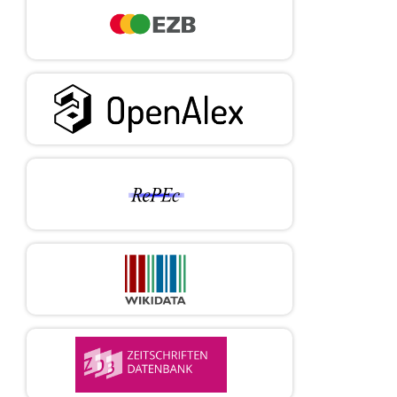
Mucharraz, Y. (February 6, 2020). «How businesses can
brace for catastrophe.»
Harvard Business Review. https://hbr.org/2020/02/how-
businesses-can-brace-forcatastrophe?
ab=hero-main-text
Mucharraz, Y. (2021). «The geography of organizational
change: A critical review.»
Geoforum. https://doi.org/10.1016/j.geoforum.2021.03.015
Nakagawa, Y. & Shaw, R. (2004). «Social capital: A missing
link to disaster recovery.»
International Journal of Mass Emergencies and Disasters, 22
(1), 5-34. https://doi.
org/10.1017/CBO9781107415324.004
Nava, L., Matsuno, K. & Kohlbacher, F. (2020).
«Organizational post-traumatic growth:
how disasters affect responsiveness to environmental
forces.» Academy of Management
Proceedings, 2020 (1).
https://doi.org/10.5465/ambpp.2020.14375abstract
Paton, D. & Johnston, D. (2006). Disaster resilience: An
integrated approach. Charles C.
Thomas.