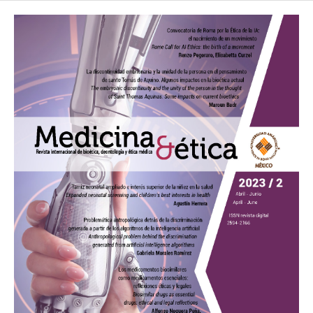
https://www.who.int/bulletin/volumes/90/6/12-020612/es/
también referido en la página de la Secretaría de Salud Federal
[Internet]. [Consultado 21 de julio de 2022]. Disponible en:
https://www.gob.mx/salud/articulos/que-son-las-enfermedades-
raras-
193280idiom=es#:~:text=De%20acuerdo%20con%20la%20Orga
nizaci%C3%B3n%20Mundial%20de%20lahabitantes%20y%20exi
sten%20m%C3%A1s%20de%20siete%20mil%20enfermedades
Federación Mexicana de Enfermedades Raras [Internet].
[Consultado 21 de julio de 2022]. Disponible en:
https://www.femexer.org/page/96/
Federación Mexicana de Enfermedades Raras. En México más de
siete millones de personas padecen enfermedades raras [Internet].
[Consultado 21 de julio de 2022]. Disponible en:
https://www.femexer.org/17240/en-mexico-mas-de-siete-
millones-de-personas-padecen-enfermedades-raras/
fecha de
consulta: 20/07/2022