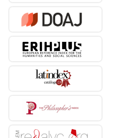
Corte Interamericana de Derechos Humanlos [Internet].
[Consultado 21 de julio de 2022]. Disponible en:
https://www.oas.org/es/CIDH/jsForm/?
File=/es/cidh/mandato/basicos/reglamentocidh.asp
Corte Interamericana de Derechos Humanos. Caso de la
Comunidad Mayagna (Sumo) Awas Tingni vs. Nicaragua (Fondo,
Reparaciones y Costas), Sentencia del 31 de agosto de 2001, serie
C, núm. 79, párrs. 146-148; Corte Interamericana de Derechos
Humanos, Caso Comunidad Indígena Yakye Axa vs. Paraguay
(Fondo, Reparaciones y Costas), doc. cit., párr. 125; y Corte
Interamericana de Derechos Humanos, Caso de la Masacre de
Mapiripán vs. Colombia (Fondo, Reparaciones y Costas),
Sentencia del 15 de septiembre de 2005, serie C, núm. 134, párr.
106
La índole de las obligaciones de los Estados Parte (párrafo 1 del
artículo 2 del Pacto). Quinto periodo de sesiones; 1990.
U.N.Doc.EI1991123, párr. 9. Comité de Derechos Económicos,