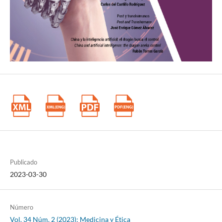
Genos médica. Enfermedades detectadas en el Tamiz Neonatal
Ampliado [Internet]. [Consultado 21 de julio de 2022]. Disponible
en:
https://www.genosmedica.com/servicios/tamiz-metabolico-
ampliado/enfermedades-detectadas-en-el-tamiz-neonatal-
ampliado/
Feito L. Ética profesional de la enfermería. Madrid: PPC; 2000. p.
148.
¿Cómo define la OMS la salud? [Internet]. [Consultado 21 de julio
de 2022]. Disponible en:
https://www.who.int/es/about/frequently-asked-questions
Publicado
Gracia D. Bioética clínica. Santafé de Bogotá: El Búho;1998. p. 19.
2023-03-30
El derecho al disfrute del más alto nivel posible de salud (artículo
12 del Pacto Internacional de Derechos Económicos, Sociales y
Número
Culturales. 22º período de sesiones; 2000. U.N. Doc.
Vol. 34 Núm. 2 (2023): Medicina y Ética