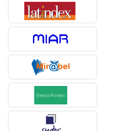
http://www.derechoshumanos.unlp.edu.ar/assets/files/documento
s/los-principios-de-limburg-sobre-la-aplicacion-del-pacto-
internacional-de-derechos-economicos-sociales-y-culturales-
2.pdf
Comité de Derechos Económicos, Sociales y Culturales.
Evaluación de la obligación de adoptar medidas hasta el “máximo
de los recursos de que disponga” de conformidad con un
protocolo facultativo del pacto, e/c.12/2007/1 [Internet]. 11 de
septiembre de 2007, párr. 5. [Consultado 21 de julio de 2022].
Disponible en:
https://documents-dds-
ny.un.org/doc/UNDOC/GEN/G07/441/66/PDF/G0744166.pdf?
OpenElement
Comité de Derechos Económicos, Sociales y Culturales. La
observación analiza el derecho al disfrute del más alto nivel
posible de salud (artículo 12 del Pacto Internacional de Derechos
Económicos, Sociales y Culturales). Cuestiones sustantivas que se
plantean en la aplicación del pacto internacional de derechos