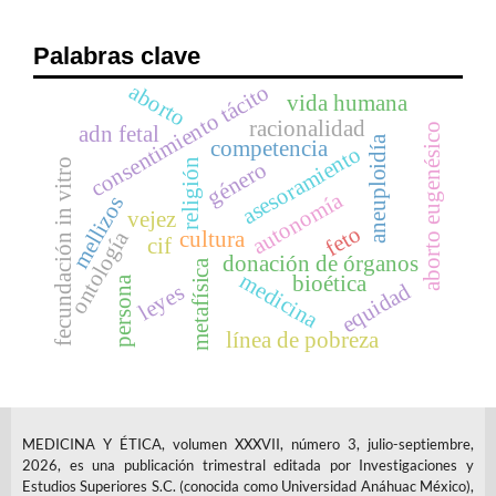
Palabras clave
aborto
consentimiento tácito
vida humana
racionalidad
aborto eugenésico
adn fetal
aneuploidía
competencia
asesoramiento
religión
fecundación in vitro
género
autonomía
mellizos
vejez
feto
ontología
cultura
cif
donación de órganos
metafísica
medicina
bioética
persona
equidad
leyes
línea de pobreza
MEDICINA Y ÉTICA, volumen XXXVII, número 3, julio-septiembre,
2026, es una publicación trimestral editada por Investigaciones y
Estudios Superiores S.C. (conocida como Universidad Anáhuac México),