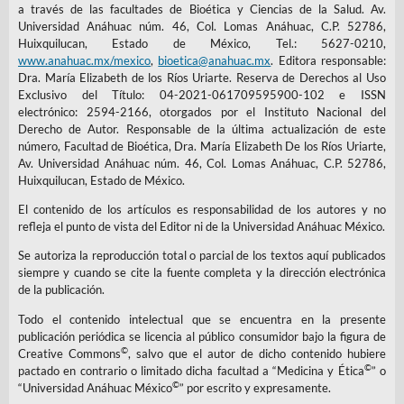
a través de las facultades de Bioética y Ciencias de la Salud. Av.
Universidad Anáhuac núm. 46, Col. Lomas Anáhuac, C.P. 52786,
Huixquilucan, Estado de México, Tel.: 5627-0210,
www.anahuac.mx/mexico
,
bioetica@anahuac.mx
. Editora responsable:
Dra. María Elizabeth de los Ríos Uriarte. Reserva de Derechos al Uso
Exclusivo del Título: 04-2021-061709595900-102 e ISSN
electrónico: 2594-2166, otorgados por el Instituto Nacional del
Derecho de Autor. Responsable de la última actualización de este
número, Facultad de Bioética, Dra. María Elizabeth De los Ríos Uriarte,
Av. Universidad Anáhuac núm. 46, Col. Lomas Anáhuac, C.P. 52786,
Huixquilucan, Estado de México.
El contenido de los artículos es responsabilidad de los autores y no
refleja el punto de vista del Editor ni de la Universidad Anáhuac México.
Se autoriza la reproducción total o parcial de los textos aquí publicados
siempre y cuando se cite la fuente completa y la dirección electrónica
de la publicación.
Todo el contenido intelectual que se encuentra en la presente
publicación periódica se licencia al público consumidor bajo la figura de
©
Creative Commons
, salvo que el autor de dicho contenido hubiere
©
pactado en contrario o limitado dicha facultad a “Medicina y Ética
” o
©
“Universidad Anáhuac México
” por escrito y expresamente.