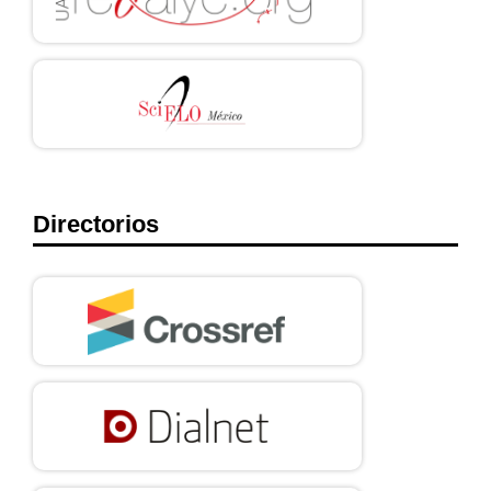
Sociales y Culturales. Comentario General 3 [Consultado 21 de
julio de 2022]. Disponible en:
https://www.escr-
net.org/es/recursos/observacion-general-no-3-indole-
obligaciones-estados-partes
Pacto Internacional de Derechos Económicos, Sociales y
Culturales [Internet]. [Consultado 21 de julio de 2022]. Disponible
en:
https://www.ohchr.org/es/instruments-
mechanisms/instruments/international-covenant-economic-
Directorios
social-and-cultural-rights
Corte Constitucional de la República de Colombia. Sentencia C-
130/02 [Internet]. [Consultado 21 de julio de 2022]. Disponible
en:
https://www.corteconstitucional.gov.co/relatoria/
Los Principios de Limburgo sobre la aplicación del Pacto
Internacional de Derechos Económicos, Sociales y Culturales
[Internet] junio de 1986. [Consultado 21 de julio de 2022].
Disponible en: