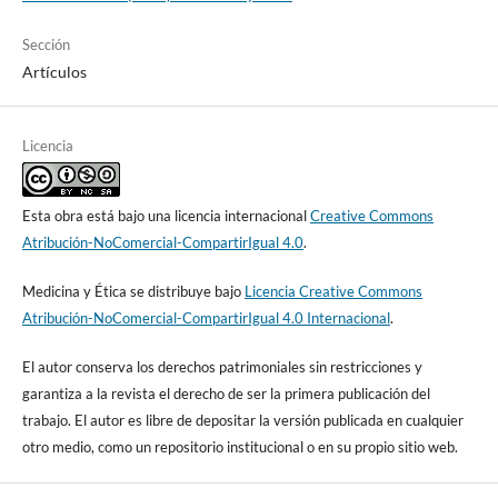
E/C.12/2000/4 (2000) [Consultado 21 de julio de 2022].
Disponible en:
https://www3.paho.org/hr-ecourse-
Sección
s/assets/_pdf/Module1/Lesson2/M1_L2_21.pdf
Artículos
Constitución Política de los Estados Unidos Mexicanos [Internet].
[Consultado 21 de julio de 2022]. Disponible en:
Licencia
https://www.diputados.gob.mx/LeyesBiblio/ref/cpeum.htm
Ley General de los Derechos de Niños, Niñas y Adolescentes
Esta obra está bajo una licencia internacional
Creative Commons
[Internet]. [Consultado 21 de julio de 2022]. Disponible en:
Atribución-NoComercial-CompartirIgual 4.0
.
https://www.diputados.gob.mx/LeyesBiblio/ref/lgdnna.htm
Medicina y Ética se distribuye bajo
Licencia Creative Commons
Convención Americana sobre Derechos Humanos [Internet].
Atribución-NoComercial-CompartirIgual 4.0 Internacional
.
[Consultado 21 de julio de 2022]. Disponible en:
El autor conserva los derechos patrimoniales sin restricciones y
https://www.cndh.org.mx/sites/all/doc/Programas/TrataPersonas/
garantiza a la revista el derecho de ser la primera publicación del
MarcoNormativoTrata/InsInternacionales/Regionales/Convencio
trabajo. El autor es libre de depositar la versión publicada en cualquier
n_ADH.pdf
otro medio, como un repositorio institucional o en su propio sitio web.
Convención sobre los Derechos del Niño [Internet]. [Consultado