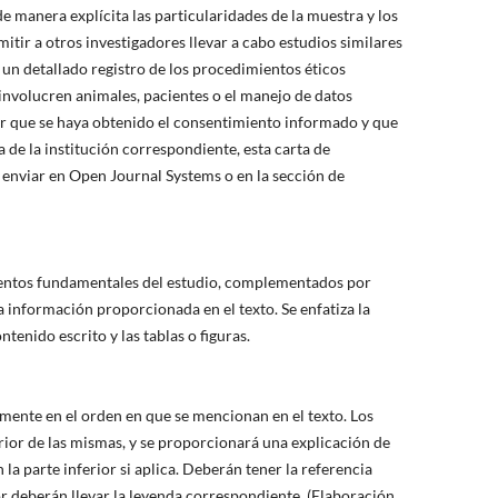
e manera explícita las particularidades de la muestra y los
tir a otros investigadores llevar a cabo estudios similares
 un detallado registro de los procedimientos éticos
nvolucren animales, pacientes o el manejo de datos
ar que se haya obtenido el consentimiento informado y que
 de la institución correspondiente, esta carta de
 enviar en Open Journal Systems o en la sección de
ientos fundamentales del estudio, complementados por
a información proporcionada en el texto. Se enfatiza la
tenido escrito y las tablas o figuras.
ente en el orden en que se mencionan en el texto. Los
perior de las mismas, y se proporcionará una explicación de
 la parte inferior si aplica. Deberán tener la referencia
or deberán llevar la leyenda correspondiente. (Elaboración