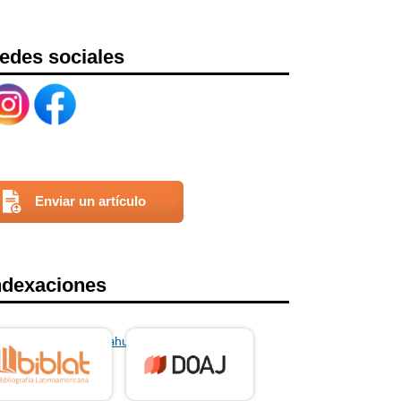
edes sociales
Enviar un artículo
ndexaciones
vistas%20Univ%20Anahuac%20Mexico.docx