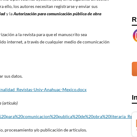
a ello, los autores necesitan registrarse y enviar sus
idad
y la
Autorización para comunicación pública de obra
R
ización a la revista para que el manuscrito sea
ido internet, a través de cualquier medio de comunicación
ar sus datos.
ginalidad_Revistas-Univ-Anahuac-Mexico.docx
I
 (artículo)
ion%20para%20comunicacion%20publica%20de%20obra%20literaria_Re
o, procesamiento y/o publicación de artículos.