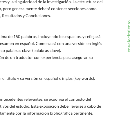
tes y la singularidad de la investigación. La estructura del
ulo, pero generalmente deberá contener secciones como
, Resultados y Conclusiones.
envejecim
ma de 150 palabras, incluyendo los espacios, y reflejará
 resumen en español. Comenzará con una versión en inglés
inco palabras clave (palabras clave).
ión de un traductor con experiencia para asegurar su
el título y su versión en español e inglés (key words).
antecedentes relevantes, se exponga el contexto del
tivos del estudio. Esta exposición debe llevarse a cabo de
amente por la información bibliográfica pertinente.