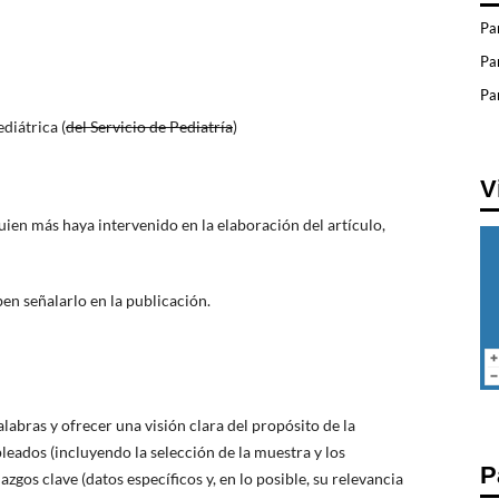
Pa
Pa
Par
iátrica (
del Servicio de Pediatría
)
V
ien más haya intervenido en la elaboración del artículo,
ben señalarlo en la publicación.
abras y ofrecer una visión clara del propósito de la
eados (incluyendo la selección de la muestra y los
P
azgos clave (datos específicos y, en lo posible, su relevancia