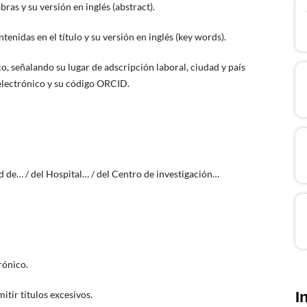
s y su versión en inglés (abstract).
tenidas en el título y su versión en inglés (key words).
, señalando su lugar de adscripción laboral, ciudad y país
 electrónico y su código ORCID.
e… / del Hospital… / del Centro de investigación…
ónico.
itir títulos excesivos.
I