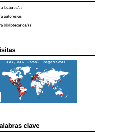
ra lectores/as
ra autores/as
a bibliotecarios/as
isitas
alabras clave