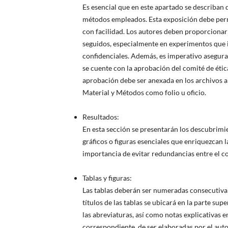
Es esencial que en este apartado se describan d
métodos empleados. Esta exposición debe permi
con facilidad. Los autores deben proporcionar
seguidos, especialmente en experimentos que i
confidenciales. Además, es imperativo asegur
se cuente con la aprobación del comité de ética
aprobación debe ser anexada en los archivos a
Material y Métodos como folio u oficio.
Resultados:
En esta sección se presentarán los descubrim
gráficos o figuras esenciales que enriquezcan l
importancia de evitar redundancias entre el con
Tablas y figuras:
Las tablas deberán ser numeradas consecutivam
títulos de las tablas se ubicará en la parte su
las abreviaturas, así como notas explicativas en
correspondiente, de ser elaboradas por el aut