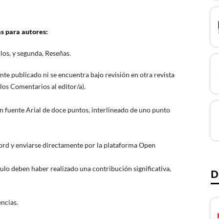
as para autores:
los, y segunda, Reseñas.
te publicado ni se encuentra bajo revisión en otra revista
los Comentarios al editor/a).
n fuente Arial de doce puntos, interlineado de uno punto
ord y enviarse directamente por la plataforma Open
ulo deben haber realizado una contribución significativa,
D
encias.