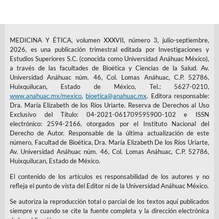
MEDICINA Y ÉTICA, volumen XXXVII, número 3, julio-septiembre,
2026, es una publicación trimestral editada por Investigaciones y
Estudios Superiores S.C. (conocida como Universidad Anáhuac México),
a través de las facultades de Bioética y Ciencias de la Salud. Av.
Universidad Anáhuac núm. 46, Col. Lomas Anáhuac, C.P. 52786,
Huixquilucan, Estado de México, Tel.: 5627-0210,
www.anahuac.mx/mexico
,
bioetica@anahuac.mx
. Editora responsable:
Dra. María Elizabeth de los Ríos Uriarte. Reserva de Derechos al Uso
Exclusivo del Título: 04-2021-061709595900-102 e ISSN
electrónico: 2594-2166, otorgados por el Instituto Nacional del
Derecho de Autor. Responsable de la última actualización de este
número, Facultad de Bioética, Dra. María Elizabeth De los Ríos Uriarte,
Av. Universidad Anáhuac núm. 46, Col. Lomas Anáhuac, C.P. 52786,
Huixquilucan, Estado de México.
El contenido de los artículos es responsabilidad de los autores y no
refleja el punto de vista del Editor ni de la Universidad Anáhuac México.
Se autoriza la reproducción total o parcial de los textos aquí publicados
siempre y cuando se cite la fuente completa y la dirección electrónica