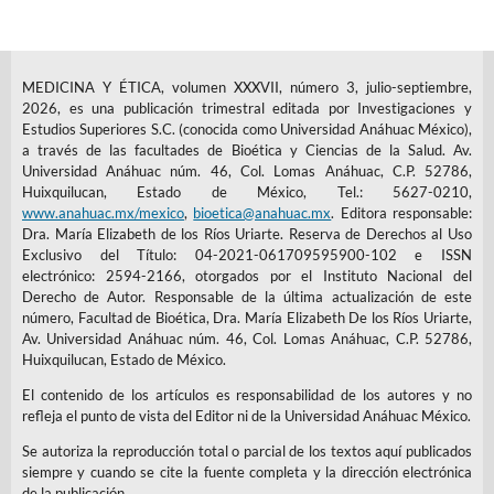
MEDICINA Y ÉTICA, volumen XXXVII, número 3, julio-septiembre,
2026, es una publicación trimestral editada por Investigaciones y
Estudios Superiores S.C. (conocida como Universidad Anáhuac México),
a través de las facultades de Bioética y Ciencias de la Salud. Av.
Universidad Anáhuac núm. 46, Col. Lomas Anáhuac, C.P. 52786,
Huixquilucan, Estado de México, Tel.: 5627-0210,
www.anahuac.mx/mexico
,
bioetica@anahuac.mx
. Editora responsable:
Dra. María Elizabeth de los Ríos Uriarte. Reserva de Derechos al Uso
Exclusivo del Título: 04-2021-061709595900-102 e ISSN
electrónico: 2594-2166, otorgados por el Instituto Nacional del
Derecho de Autor. Responsable de la última actualización de este
número, Facultad de Bioética, Dra. María Elizabeth De los Ríos Uriarte,
Av. Universidad Anáhuac núm. 46, Col. Lomas Anáhuac, C.P. 52786,
Huixquilucan, Estado de México.
El contenido de los artículos es responsabilidad de los autores y no
refleja el punto de vista del Editor ni de la Universidad Anáhuac México.
Se autoriza la reproducción total o parcial de los textos aquí publicados
siempre y cuando se cite la fuente completa y la dirección electrónica
de la publicación.