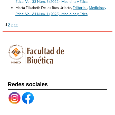
Ética: Vol. 33 Núm. 3 (2022): Medicina y Ética
María Elizabeth De los Ríos Uriarte,
Editorial
,
Medicina y
Ética: Vol. 34 Núm. 1 (2023): Medicina y Ética
1
2
>
>>
Redes sociales