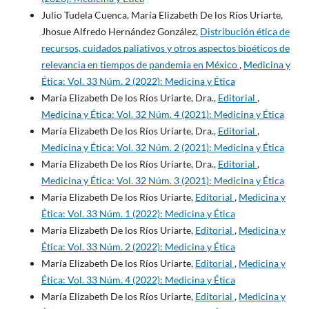
Julio Tudela Cuenca, María Elizabeth De los Ríos Uriarte,
Jhosue Alfredo Hernández González,
Distribución ética de
recursos, cuidados paliativos y otros aspectos bioéticos de
relevancia en tiempos de pandemia en México
,
Medicina y
Ética: Vol. 33 Núm. 2 (2022): Medicina y Ética
María Elizabeth De los Ríos Uriarte, Dra.,
Editorial
,
Medicina y Ética: Vol. 32 Núm. 4 (2021): Medicina y Ética
María Elizabeth De los Ríos Uriarte, Dra.,
Editorial
,
Medicina y Ética: Vol. 32 Núm. 2 (2021): Medicina y Ética
María Elizabeth De los Ríos Uriarte, Dra.,
Editorial
,
Medicina y Ética: Vol. 32 Núm. 3 (2021): Medicina y Ética
María Elizabeth De los Ríos Uriarte,
Editorial
,
Medicina y
Ética: Vol. 33 Núm. 1 (2022): Medicina y Ética
María Elizabeth De los Ríos Uriarte,
Editorial
,
Medicina y
Ética: Vol. 33 Núm. 2 (2022): Medicina y Ética
María Elizabeth De los Ríos Uriarte,
Editorial
,
Medicina y
Ética: Vol. 33 Núm. 4 (2022): Medicina y Ética
María Elizabeth De los Ríos Uriarte,
Editorial
,
Medicina y