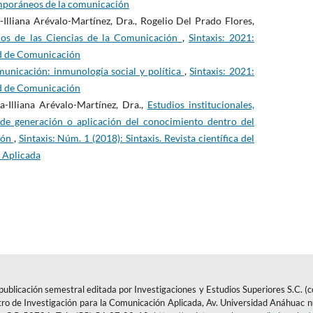
mporáneos de la comunicación
-Illiana Arévalo-Martínez, Dra., Rogelio Del Prado Flores,
icos de las Ciencias de la Comunicación
,
Sintaxis: 2021:
tad de Comunicación
municación: inmunología social y política
,
Sintaxis: 2021:
tad de Comunicación
a-Illiana Arévalo-Martínez, Dra.,
Estudios institucionales,
 de generación o aplicación del conocimiento dentro del
ión
,
Sintaxis: Núm. 1 (2018): Sintaxis. Revista científica del
 Aplicada
ublicación semestral editada por Investigaciones y Estudios Superiores S.C. (
ro de Investigación para la Comunicación Aplicada, Av. Universidad Anáhuac 