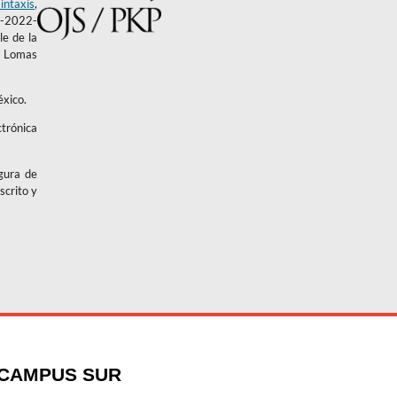
intaxis
,
4-2022-
e de la
l. Lomas
éxico.
ctrónica
igura de
scrito y
CAMPUS SUR