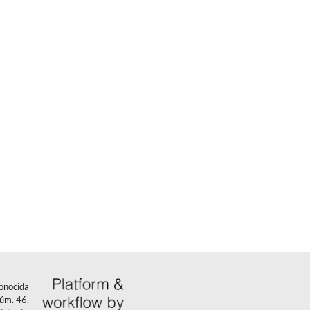
conocida
núm. 46,