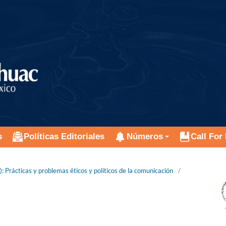
s
Políticas Editoriales
Números
Call For
 Prácticas y problemas éticos y políticos de la comunicación
/