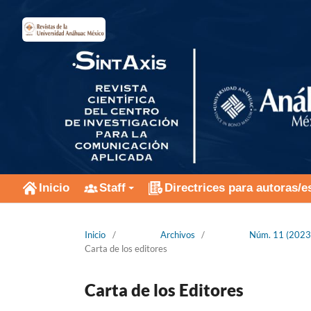
Inicio
Staff
Directrices para autoras/e
Inicio
/
Archivos
/
Núm. 11 (2023):
Carta de los editores
Carta de los Editores