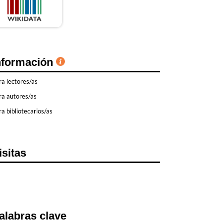
nformación
ra lectores/as
ra autores/as
a bibliotecarios/as
isitas
alabras clave