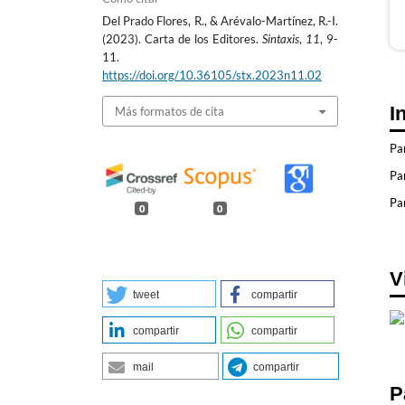
Del Prado Flores, R., & Arévalo-Martínez, R.-I.
(2023). Carta de los Editores.
Sintaxis
,
11
, 9-
11.
https://doi.org/10.36105/stx.2023n11.02
I
Más formatos de cita
Pa
Pa
Par
0
0
V
tweet
compartir
compartir
compartir
mail
compartir
P