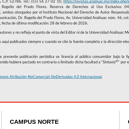
, C.P. 52786. Tel.: (55) 56 27 02 10,
https://revistas.anahuac.mx/index.php/s
 Rogelio del Prado Flores. Reserva de Derechos al Uso Exclusivo: 0
mbos otorgados por el Instituto Nacional del Derecho de Autor. Responsabl
unicación, Dr. Rogelio del Prado Flores, Av. Universidad Anáhuac núm. 46, co
 fecha de última modificación: 28 de febrero de 2026.
 autores y no refleja el punto de vista del Editor ni de la Universidad Anáhuac M
os aquí publicados siempre y cuando se cite la fuente completa y la dirección ele
 presente publicación periódica se licencia al público consumidor bajo la f
©
tenido hubiere pactado en contrario o limitado dicha facultad a “Sintaxis
” por e
mons Atribución-NoComercial-SinDerivadas 4.0 Internacional
.
CAMPUS NORTE