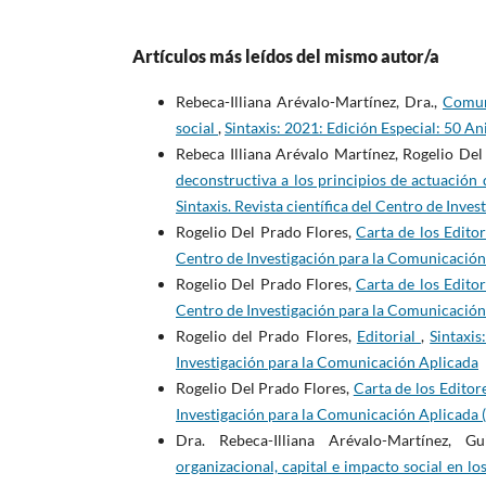
Artículos más leídos del mismo autor/a
Rebeca-Illiana Arévalo-Martínez, Dra.,
Comuni
social
,
Sintaxis: 2021: Edición Especial: 50 A
Rebeca Illiana Arévalo Martínez, Rogelio Del
deconstructiva a los principios de actuación
Sintaxis. Revista científica del Centro de Inv
Rogelio Del Prado Flores,
Carta de los Edito
Centro de Investigación para la Comunicación
Rogelio Del Prado Flores,
Carta de los Edito
Centro de Investigación para la Comunicación
Rogelio del Prado Flores,
Editorial
,
Sintaxis
Investigación para la Comunicación Aplicada
Rogelio Del Prado Flores,
Carta de los Editor
Investigación para la Comunicación Aplicada 
Dra. Rebeca-Illiana Arévalo-Martínez, 
organizacional, capital e impacto social en 