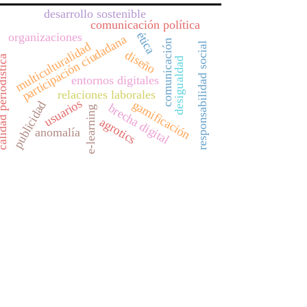
desarrollo sostenible
comunicación política
ética
organizaciones
participación ciudadana
comunicación
multiculturalidad
responsabilidad social
diseño
d periodística
desigualdad
entornos digitales
relaciones laborales
usuarios
gamificación
publicidad
brecha digital
e-learning
agrotics
anomalía