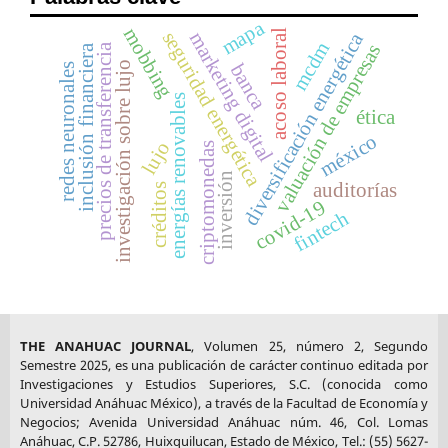
mapa
mobbing
acoso laboral
seguridad energética
marketing digital
diversificación energética
mcdm
valuación de empresas
precios de transferencia
inclusión financiera
investigación sobre lujo
banca
redes neuronales
energías renovables
ética
méxico
lujo
criptomonedas
inversión
auditorías
créditos
covid-19
fintech
THE ANAHUAC JOURNAL
, Volumen 25, número 2, Segundo
Semestre 2025, es una publicación de carácter continuo editada por
Investigaciones y Estudios Superiores, S.C. (conocida como
Universidad Anáhuac México), a través de la Facultad de Economía y
Negocios; Avenida Universidad Anáhuac núm. 46, Col. Lomas
Anáhuac, C.P. 52786, Huixquilucan, Estado de México, Tel.: (55) 5627-